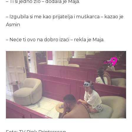
– Ti si jedno zlo – dodala je Maja.
– Izgubila si me kao prijatelja i muškarca – kazao je
Asmin
– Neće ti ovo na dobro izaći – rekla je Maja.