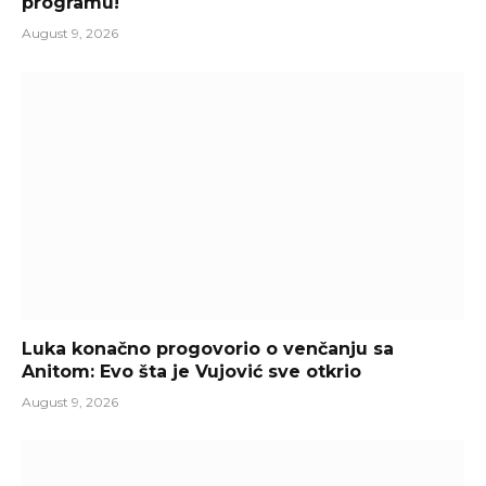
programu!
August 9, 2026
Luka konačno progovorio o venčanju sa
Anitom: Evo šta je Vujović sve otkrio
August 9, 2026