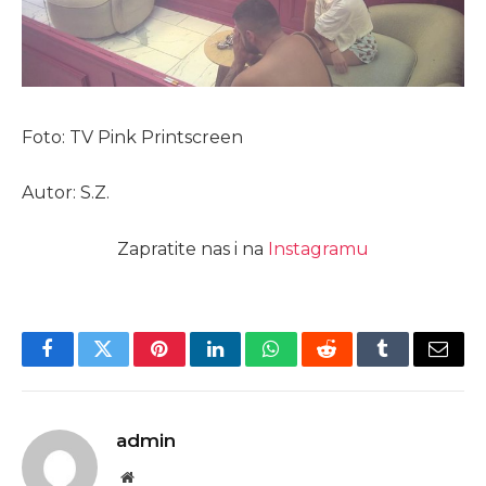
Foto: TV Pink Printscreen
Autor: S.Z.
Zapratite nas i na
Instagramu
Facebook
Twitter
Pinterest
LinkedIn
WhatsApp
Reddit
Tumblr
Email
admin
Website