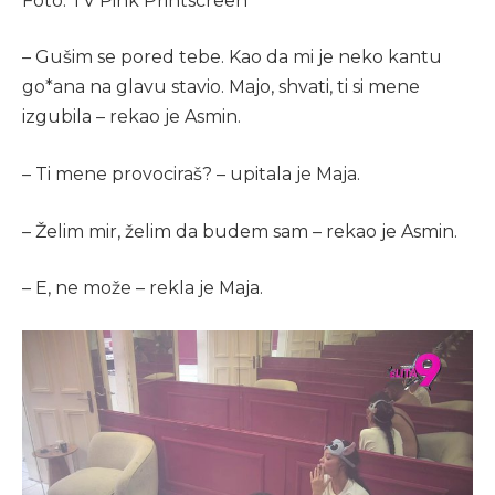
Foto: TV Pink Printscreen
– Gušim se pored tebe. Kao da mi je neko kantu
go*ana na glavu stavio. Majo, shvati, ti si mene
izgubila – rekao je Asmin.
– Ti mene provociraš? – upitala je Maja.
– Želim mir, želim da budem sam – rekao je Asmin.
– E, ne može – rekla je Maja.