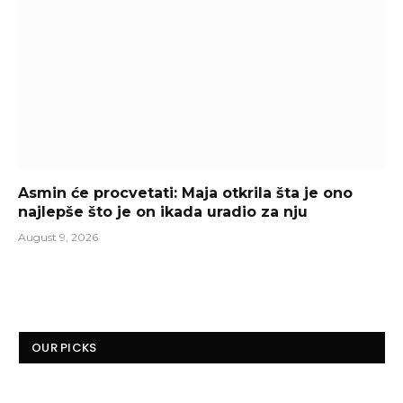
Asmin će procvetati: Maja otkrila šta je ono
najlepše što je on ikada uradio za nju
August 9, 2026
OUR PICKS