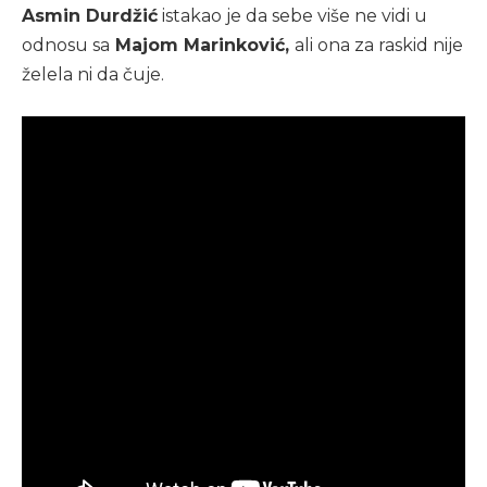
Asmin Durdžić
istakao je da sebe više ne vidi u
odnosu sa
Majom Marinković,
ali ona za raskid nije
želela ni da čuje.