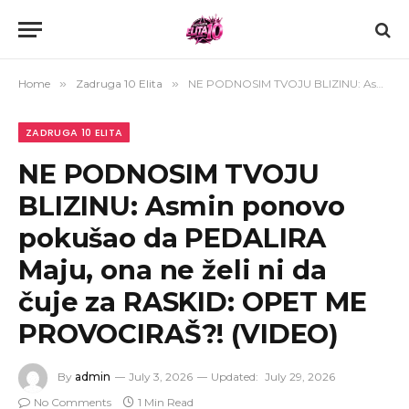
Home
»
Zadruga 10 Elita
»
NE PODNOSIM TVOJU BLIZINU: Asmin ponovo pokušao da PEDALIRA Maju, ona ne želi ni da čuje za RASKID: OPET ME PROVOCIRAŠ?! (VIDEO)
ZADRUGA 10 ELITA
NE PODNOSIM TVOJU
BLIZINU: Asmin ponovo
pokušao da PEDALIRA
Maju, ona ne želi ni da
čuje za RASKID: OPET ME
PROVOCIRAŠ?! (VIDEO)
By
admin
July 3, 2026
Updated:
July 29, 2026
No Comments
1 Min Read