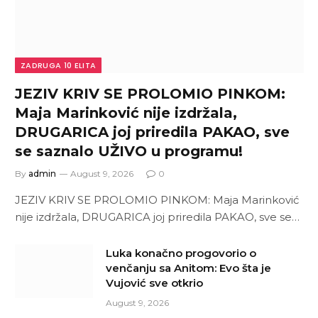
ZADRUGA 10 ELITA
JEZIV KRIV SE PROLOMIO PINKOM:
Maja Marinković nije izdržala,
DRUGARICA joj priredila PAKAO, sve
se saznalo UŽIVO u programu!
By
admin
August 9, 2026
0
JEZIV KRIV SE PROLOMIO PINKOM: Maja Marinković
nije izdržala, DRUGARICA joj priredila PAKAO, sve se…
Luka konačno progovorio o
venčanju sa Anitom: Evo šta je
Vujović sve otkrio
August 9, 2026