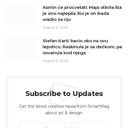
Asmin će procvetati: Maja otkrila šta
je ono najlepše što je on ikada
uradio za nju
August 9, 2026
Stefan Karić bacio oko na ovu
lepoticu: Raskinula je sa dečkom, pa
osvanula kod njega
August 9, 2026
Subscribe to Updates
Get the latest creative news from SmartMag
about art & design.