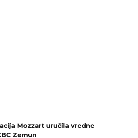
ija Mozzart uručila vredne
e KBC Zemun