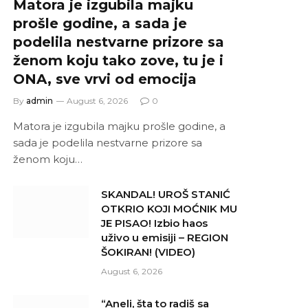
Matora je izgubila majku
prošle godine, a sada je
podelila nestvarne prizore sa
ženom koju tako zove, tu je i
ONA, sve vrvi od emocija
By
admin
August 6, 2026
0
Matora je izgubila majku prošle godine, a
sada je podelila nestvarne prizore sa
ženom koju…
SKANDAL! UROŠ STANIĆ
OTKRIO KOJI MOĆNIK MU
JE PISAO! Izbio haos
uživo u emisiji – REGION
ŠOKIRAN! (VIDEO)
August 6, 2026
“Aneli, šta to radiš sa