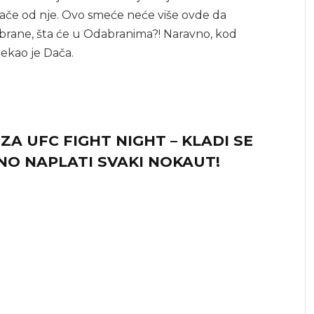
e jače od nje. Ovo smeće neće više ovde da
brane, šta će u Odabranima?! Naravno, kod
 rekao je Dača.
A UFC FIGHT NIGHT – KLADI SE
NO NAPLATI SVAKI NOKAUT!