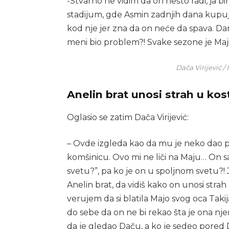
-Stvarno ne vidim da on nešto radi, ja bi
stadijum, gde Asmin zadnjih dana kupuj
kod nje jer zna da on neće da spava. Dana
meni bio problem?! Svake sezone je Maji
Dača Virijević /
Anelin brat unosi strah u kos
Oglasio se zatim Dača Virijević:
– Ovde izgleda kao da mu je neko dao 
komšinicu. Ovo mi ne liči na Maju… On sa
svetu?”, pa ko je on u spoljnom svetu?! J
Anelin brat, da vidiš kako on unosi stra
verujem da si blatila Majo svog oca Ta
do sebe da on ne bi rekao šta je ona njem
da je gledao Daču, a ko je sedeo pored D