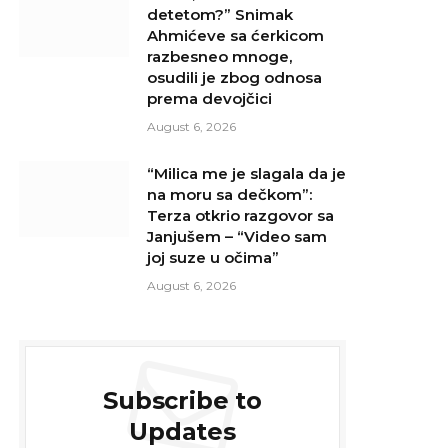
detetom?” Snimak
Ahmićeve sa ćerkicom
razbesneo mnoge,
osudili je zbog odnosa
prema devojčici
August 6, 2026
“Milica me je slagala da je
na moru sa dečkom”:
Terza otkrio razgovor sa
Janjušem – “Video sam
joj suze u očima”
August 6, 2026
Subscribe to
Updates