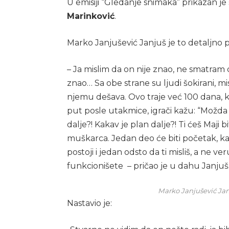
U emisiji “Gledanje snimaka” prikazan j
Marinković
.
Marko Janjušević Janjuš je to detaljno
– Ja mislim da on nije znao, ne smatram 
znao… Sa obe strane su ljudi šokirani, mi
njemu dešava. Ovo traje već 100 dana, k
put posle utakmice, igrači kažu: “Možda j
dalje?! Kakav je plan dalje?! Ti ćeš Maj
muškarca. Jedan deo će biti početak, kao: 
postoji i jedan odsto da ti misliš, a ne v
funkcionišete – pričao je u dahu Janjuš
Marko Janjušević Janj
Nastavio je: