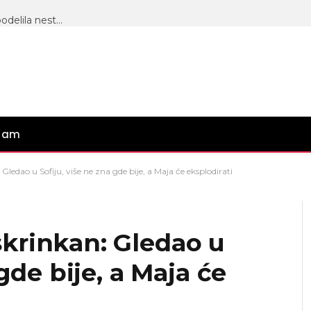
Matora je izgubila majku prošle godine, a sada je podelila nestvarne prizore sa ženom koju tako zove, tu je i ONA, sve vrvi od emocija
gram
edao u Sofiju, više ne zna gde bije, a Maja će eksplodirati
krinkan: Gledao u
gde bije, a Maja će