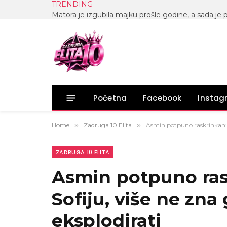
TRENDING
Početna
Facebook
Insta
Home
»
Zadruga 10 Elita
»
Asmin potpuno raskrinkan: Gl
ZADRUGA 10 ELITA
Asmin potpuno ras
Sofiju, više ne zna 
eksplodirati