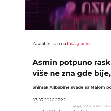
Zapratite nas i na
Instagramu
Asmin potpuno raskr
više ne zna gde bije,
Snimak Alibabine svađe sa Majom pod
03.07.2026.
07:22
Maja, Sofija, Asmin / I