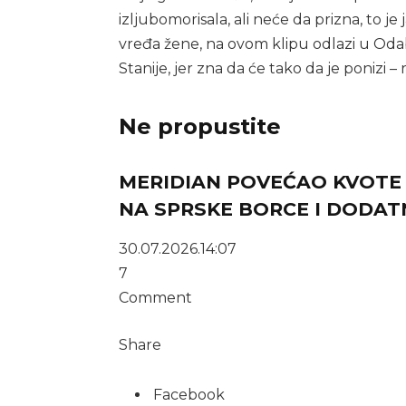
izljubomorisala, ali neće da prizna, to j
vređa žene, na ovom klipu odlazi u Oda
Stanije, jer zna da će tako da je ponizi –
Ne propustite
MERIDIAN POVEĆAO KVOTE Z
NA SPRSKE BORCE I DODAT
30.07.2026.
14:07
7
Comment
Share
Facebook