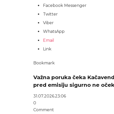
Facebook Messenger
Twitter
Viber
WhatsApp
Email
Link
Bookmark
Važna poruka čeka Kačavendu 
pred emisiju sigurno ne oče
31.07.2026.
23:06
0
Comment