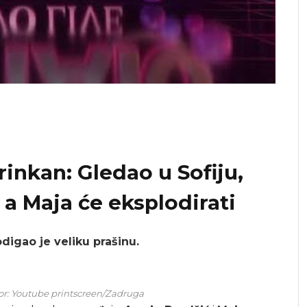
inkan: Gledao u Sofiju,
 a Maja će eksplodirati
igao je veliku prašinu.
zvor: Youtube printscreen/Zadruga