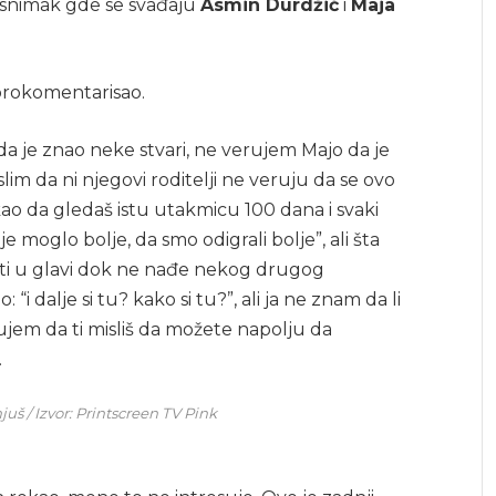
e snimak gde se svađaju
Asmin Durdžić
i
Maja
 prokomentarisao.
da je znao neke stvari, ne verujem Majo da je
slim da ni njegovi roditelji ne veruju da se ovo
ao da gledaš istu utakmicu 100 dana i svaki
e moglo bolje, da smo odigrali bolje”, ali šta
i biti u glavi dok ne nađe nekog drugog
“i dalje si tu? kako si tu?”, ali ja ne znam da li
erujem da ti misliš da možete napolju da
.
uš / Izvor: Printscreen TV Pink