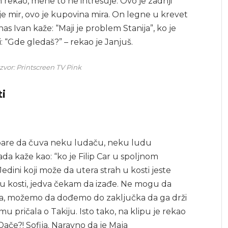
h rekao, mene to ne intresuje. Ovo je zadnji
e mir, ovo je kupovina mira. On legne u krevet
s Ivan kaže: “Maji je problem Stanija”, ko je
: “Gde gledaš?” – rekao je Janjuš.
 Izvor: Printscreen TV Pink
ti
pare da čuva neku ludaču, neku ludu
da kaže kao: “ko je Filip Car u spoljnom
edini koji može da utera strah u kosti jeste
h u kosti, jedva čekam da izađe. Ne mogu da
kija, možemo da dođemo do zaključka da ga drži
u pričala o Takiju. Isto tako, na klipu je rekao
ače?! Sofija. Naravno da je Maja