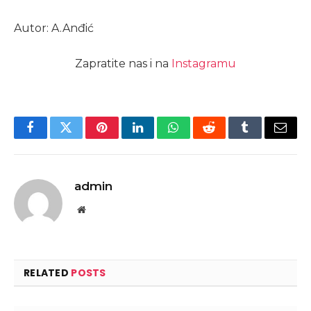
Autor: A.Anđić
Zapratite nas i na
Instagramu
Facebook
Twitter
Pinterest
LinkedIn
WhatsApp
Reddit
Tumblr
Email
admin
Website
RELATED
POSTS