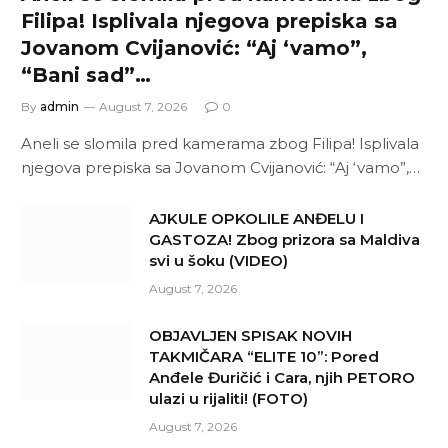
Filipa! Isplivala njegova prepiska sa
Jovanom Cvijanović: “Aj ‘vamo”,
“Bani sad”…
By
admin
August 7, 2026
0
Aneli se slomila pred kamerama zbog Filipa! Isplivala
njegova prepiska sa Jovanom Cvijanović: “Aj ‘vamo”,…
AJKULE OPKOLILE ANĐELU I
GASTOZA! Zbog prizora sa Maldiva
svi u šoku (VIDEO)
August 7, 2026
OBJAVLJEN SPISAK NOVIH
TAKMIČARA “ELITE 10”: Pored
Anđele Đuričić i Cara, njih PETORO
ulazi u rijaliti! (FOTO)
August 7, 2026