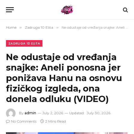
Home
»
Zadruga 10 Elita
»
Ne odustaje od vređanja snajke: Aneli ponosna jer ponižava Hanu na osnovu fizičkog izgleda, ona donela odluku (VIDEO)
ZADRUGA 10 ELITA
Ne odustaje od vređanja
snajke: Aneli ponosna jer
ponižava Hanu na osnovu
fizičkog izgleda, ona
donela odluku (VIDEO)
By
admin
July 2, 2026
Updated:
July 30, 2026
No Comments
2 Mins Read