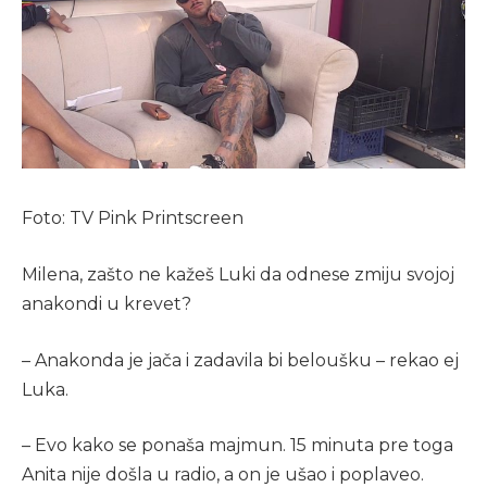
Foto: TV Pink Printscreen
Milena, zašto ne kažeš Luki da odnese zmiju svojoj
anakondi u krevet?
– Anakonda je jača i zadavila bi beloušku – rekao ej
Luka.
– Evo kako se ponaša majmun. 15 minuta pre toga
Anita nije došla u radio, a on je ušao i poplaveo.