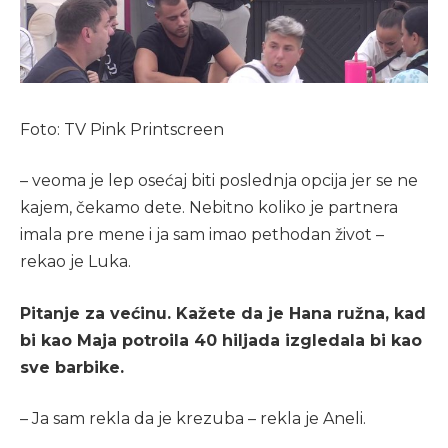
Foto: TV Pink Printscreen
– veoma je lep osećaj biti poslednja opcija jer se ne
kajem, čekamo dete. Nebitno koliko je partnera
imala pre mene i ja sam imao pethodan život –
rekao je Luka.
Pitanje za većinu. Kažete da je Hana ružna, kad
bi kao Maja potroila 40 hiljada izgledala bi kao
sve barbike.
– Ja sam rekla da je krezuba – rekla je Aneli.