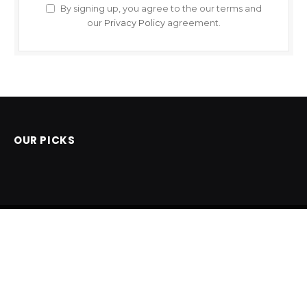
By signing up, you agree to the our terms and
our
Privacy Policy
agreement.
OUR PICKS
Facebook
X
Instagram
Pinterest
(Twitter)
POČETNA