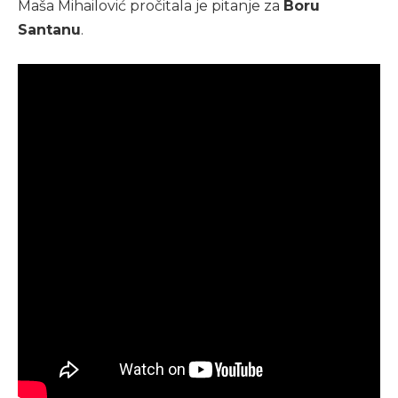
Maša Mihailović pročitala je pitanje za
Boru
Santanu
.