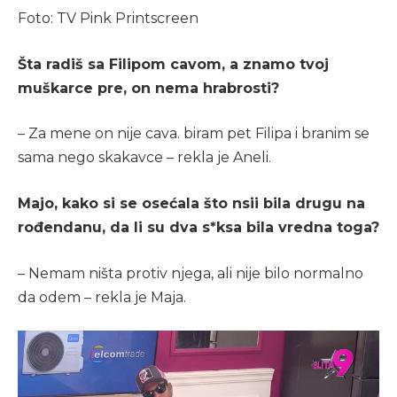
Foto: TV Pink Printscreen
Šta radiš sa Filipom cavom, a znamo tvoj
muškarce pre, on nema hrabrosti?
– Za mene on nije cava. biram pet Filipa i branim se
sama nego skakavce – rekla je Aneli.
Majo, kako si se osećala što nsii bila drugu na
rođendanu, da li su dva s*ksa bila vredna toga?
– Nemam ništa protiv njega, ali nije bilo normalno
da odem – rekla je Maja.