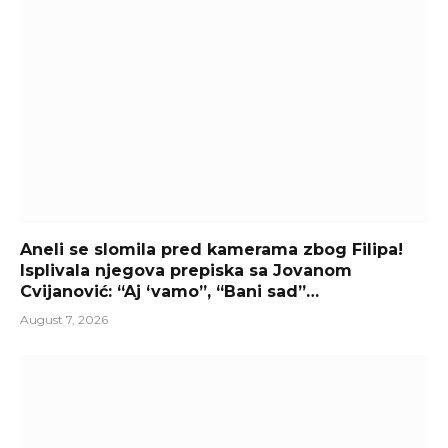
Aneli se slomila pred kamerama zbog Filipa!
Isplivala njegova prepiska sa Jovanom
Cvijanović: “Aj ‘vamo”, “Bani sad”…
August 7, 2026