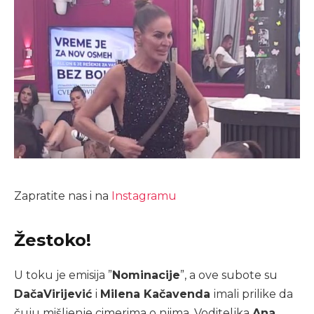
Zapratite nas i na
Instagramu
Žestoko!
U toku je emisija ”
Nominacije
”, a ove subote su
Dača
Virijević
i
Milena Kačavenda
imali prilike da
čuju mišljenje cimerima o njima. Voditeljka
Ana