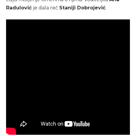
Radulović
je dala reč
Staniji Dobrojević
.