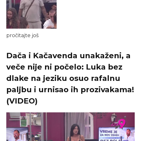
pročitajte još
Dača i Kačavenda unakaženi, a
veče nije ni počelo: Luka bez
dlake na jeziku osuo rafalnu
paljbu i urnisao ih prozivakama!
(VIDEO)