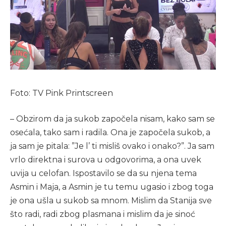
Foto: TV Pink Printscreen
– Obzirom da ja sukob započela nisam, kako sam se
osećala, tako sam i radila. Ona je započela sukob, a
ja sam je pitala: ”Je l’ ti misliš ovako i onako?”. Ja sam
vrlo direktna i surova u odgovorima, a ona uvek
uvija u celofan. Ispostavilo se da su njena tema
Asmin i Maja, a Asmin je tu temu ugasio i zbog toga
je ona ušla u sukob sa mnom. Mislim da Stanija sve
što radi, radi zbog plasmana i mislim da je sinoć