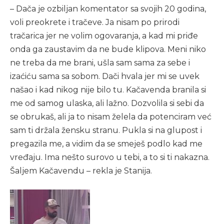
– Dača je ozbiljan komentator sa svojih 20 godina,
voli preokrete i tračeve. Ja nisam po prirodi
tračarica jer ne volim ogovaranja, a kad mi priđe
onda ga zaustavim da ne bude klipova. Meni niko
ne treba da me brani, ušla sam sama za sebe i
izaćiću sama sa sobom. Dači hvala jer mi se uvek
našao i kad nikog nije bilo tu. Kačavenda branila si
me od samog ulaska, ali lažno. Dozvolila si sebi da
se obrukaš, ali ja to nisam želela da potenciram već
sam ti držala žensku stranu. Pukla si na glupost i
pregazila me, a vidim da se smeješ podlo kad me
vređaju. Ima nešto surovo u tebi, a to si ti nakazna.
Šaljem Kačavendu – rekla je Stanija.