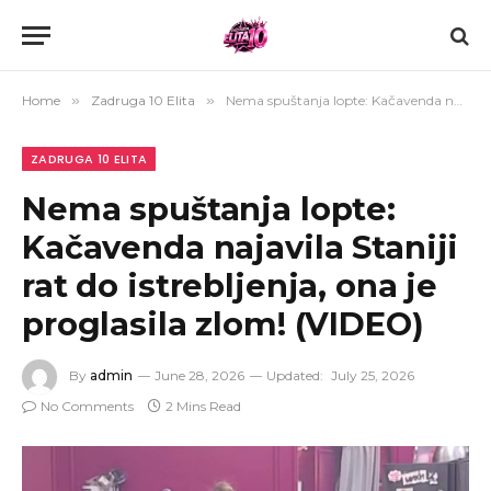
Home
»
Zadruga 10 Elita
»
Nema spuštanja lopte: Kačavenda najavila Staniji rat do istrebljenja, ona je proglasila zlom! (VIDEO)
ZADRUGA 10 ELITA
Nema spuštanja lopte:
Kačavenda najavila Staniji
rat do istrebljenja, ona je
proglasila zlom! (VIDEO)
By
admin
June 28, 2026
Updated:
July 25, 2026
No Comments
2 Mins Read