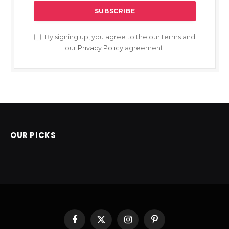
By signing up, you agree to the our terms and
our
Privacy Policy
agreement.
OUR PICKS
Facebook
X
Instagram
Pinterest