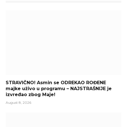
STRAVIČNO! Asmin se ODREKAO ROĐENE
majke uživo u programu – NAJSTRAŠNIJE je
izvređao zbog Maje!
August 8, 2026