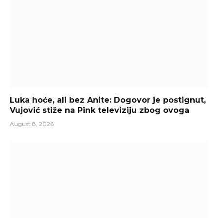
Luka hoće, ali bez Anite: Dogovor je postignut,
Vujović stiže na Pink televiziju zbog ovoga
August 8, 2026