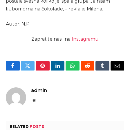
postala svesna koliko je ispala glupa. Ja nisam
ljubomorna na čokolade, – rekla je Milena.
Autor: N.P.
Zapratite nas i na
Instagramu
Facebook
Twitter
Pinterest
LinkedIn
WhatsApp
Reddit
Tumblr
Email
admin
Website
RELATED
POSTS