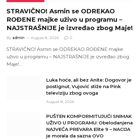
STRAVIČNO! Asmin se ODREKAO
ROĐENE majke uživo u programu –
NAJSTRAŠNIJE je izvređao zbog Maje!
By
admin
August 8, 2026
0
STRAVIČNO! Asmin se ODREKAO ROĐENE majke
uživo u programu – NAJSTRAŠNIJE je izvređao zbog
Maje!…
Luka hoće, ali bez Anite: Dogovor je
postignut, Vujović stiže na Pink
televiziju zbog ovoga
August 8, 2026
PUŠTEN KOMPORMITUJUĆI SNIMAK
UŽIVO U PROGRAMU: Obelodanjena
NAJVEĆA PREVARA Elite 9 – NACIJA
je morala da sazna OVO