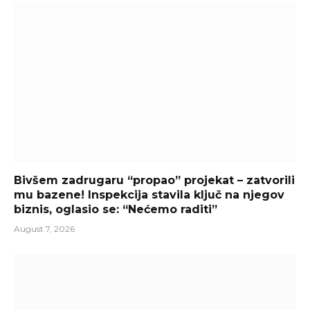
Bivšem zadrugaru “propao” projekat – zatvorili
mu bazene! Inspekcija stavila ključ na njegov
biznis, oglasio se: “Nećemo raditi”
August 7, 2026