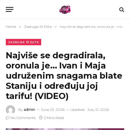
Home
»
Zadruga 10 Elita
»
Najviše se degradirala, oronula je… Ivan i Maja udruženim snagama blate Staniju i određuju joj tarifu! (VIDEO)
ZADRUGA 10 ELITA
Najviše se degradirala,
oronula je… Ivan i Maja
udruženim snagama blate
Staniju i određuju joj
tarifu! (VIDEO)
By
admin
June 23, 2026
Updated:
July 21, 2026
No Comments
2 Mins Read