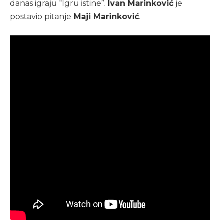
danas igraju “Igru istine”.
Ivan Marinković
je
postavio pitanje
Maji Marinković
.