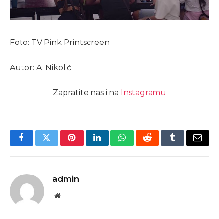
Foto: TV Pink Printscreen
Autor: A. Nikolić
Zapratite nas i na
Instagramu
Facebook
Twitter
Pinterest
LinkedIn
WhatsApp
Reddit
Tumblr
Email
admin
Website