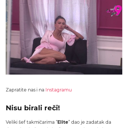
Zapratite nas i na
Instagramu
Nisu birali reči!
Veliki šef takmičarima “
Elite
” dao je zadatak da