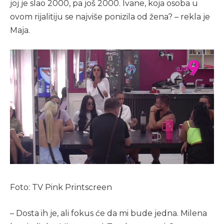
joj je slao 2000, pa još 2000. Ivane, koja osoba u
ovom rijalitiju se najviše ponizila od žena? – rekla je
Maja.
Foto: TV Pink Printscreen
– Dosta ih je, ali fokus će da mi bude jedna. Milena