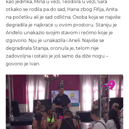
kao jedinka, Mina u vezi, Teodora u vezi, Sara
otkako se rodila pa do sad, Hana zbog Fifija, Anita
na početku ali je sad odlična. Osoba koja se najviše
degradila je najkraće u ovom prostoru. Staniju je
Anđelo unakazio svojim stavom i rečimo koje je
izgovorio. Nju je unakazila i Aneli. Najviše se
degradirala Stanija, oronula je, telom nije
zadovoljna i ostalo je još samo da diže nogu –
govorio je Ivan.