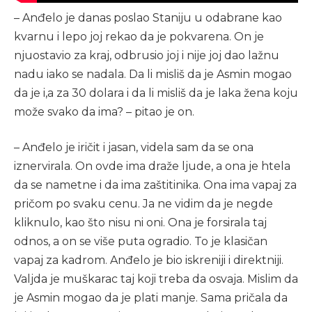
– Anđelo je danas poslao Staniju u odabrane kao
kvarnu i lepo joj rekao da je pokvarena. On je
njuostavio za kraj, odbrusio joj i nije joj dao lažnu
nadu iako se nadala. Da li misliš da je Asmin mogao
da je i,a za 30 dolara i da li misliš da je laka žena koju
može svako da ima? – pitao je on.
– Anđelo je iričit i jasan, videla sam da se ona
iznervirala. On ovde ima draže ljude, a ona je htela
da se nametne i da ima zaštitinika. Ona ima vapaj za
pričom po svaku cenu. Ja ne vidim da je negde
kliknulo, kao što nisu ni oni. Ona je forsirala taj
odnos, a on se više puta ogradio. To je klasičan
vapaj za kadrom. Anđelo je bio iskreniji i direktniji.
Valjda je muškarac taj koji treba da osvaja. Mislim da
je Asmin mogao da je plati manje. Sama pričala da