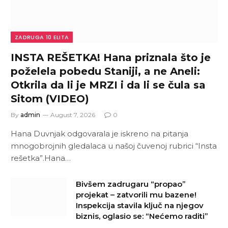
ZADRUGA 10 ELITA
INSTA REŠETKA! Hana priznala što je
poželela pobedu Staniji, a ne Aneli:
Otkrila da li je MRZI i da li se čula sa
Sitom (VIDEO)
By
admin
August 7, 2026
0
Hana Duvnjak odgovarala je iskreno na pitanja
mnogobrojnih gledalaca u našoj čuvenoj rubrici “Insta
rešetka”.Hana…
Bivšem zadrugaru “propao”
projekat – zatvorili mu bazene!
Inspekcija stavila ključ na njegov
biznis, oglasio se: “Nećemo raditi”