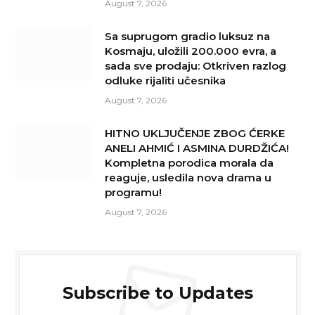
August 7, 2026
Sa suprugom gradio luksuz na
Kosmaju, uložili 200.000 evra, a
sada sve prodaju: Otkriven razlog
odluke rijaliti učesnika
August 7, 2026
HITNO UKLJUČENJE ZBOG ĆERKE
ANELI AHMIĆ I ASMINA DURDŽIĆA!
Kompletna porodica morala da
reaguje, usledila nova drama u
programu!
August 7, 2026
Subscribe to Updates