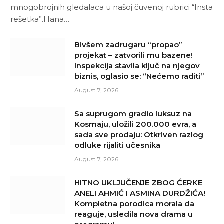
mnogobrojnih gledalaca u našoj čuvenoj rubrici “Insta
rešetka”.Hana…
Bivšem zadrugaru “propao”
projekat – zatvorili mu bazene!
Inspekcija stavila ključ na njegov
biznis, oglasio se: “Nećemo raditi”
August 7, 2026
Sa suprugom gradio luksuz na
Kosmaju, uložili 200.000 evra, a
sada sve prodaju: Otkriven razlog
odluke rijaliti učesnika
August 7, 2026
HITNO UKLJUČENJE ZBOG ĆERKE
ANELI AHMIĆ I ASMINA DURDŽIĆA!
Kompletna porodica morala da
reaguje, usledila nova drama u