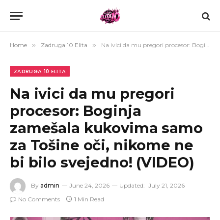
Home
»
Zadruga 10 Elita
»
Na ivici da mu pregori procesor: Boginja zamešala kukovima samo za Tošine oči, nikome ne bi bilo svejedno! (VIDEO)
ZADRUGA 10 ELITA
Na ivici da mu pregori
procesor: Boginja
zamešala kukovima samo
za Tošine oči, nikome ne
bi bilo svejedno! (VIDEO)
By
admin
June 24, 2026
Updated:
July 21, 2026
No Comments
1 Min Read