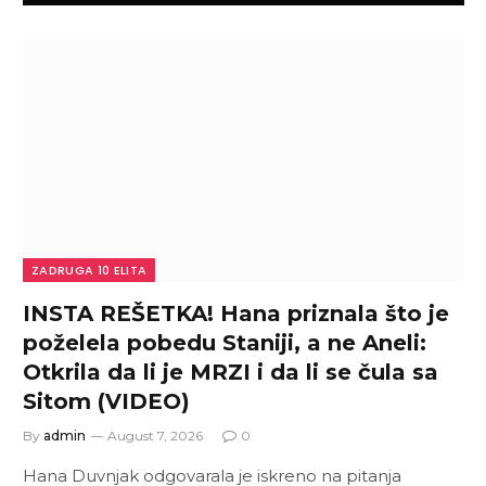
ZADRUGA 10 ELITA
INSTA REŠETKA! Hana priznala što je
poželela pobedu Staniji, a ne Aneli:
Otkrila da li je MRZI i da li se čula sa
Sitom (VIDEO)
By
admin
August 7, 2026
0
Hana Duvnjak odgovarala je iskreno na pitanja