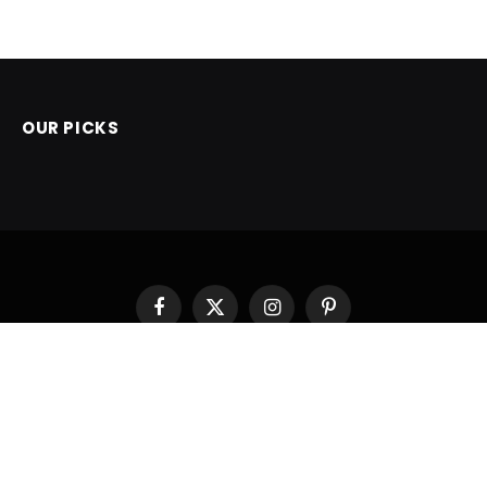
OUR PICKS
Facebook
X
Instagram
Pinterest
(Twitter)
POČETNA
© 2026 ThemeSphere. Designed by
ThemeSphere
.