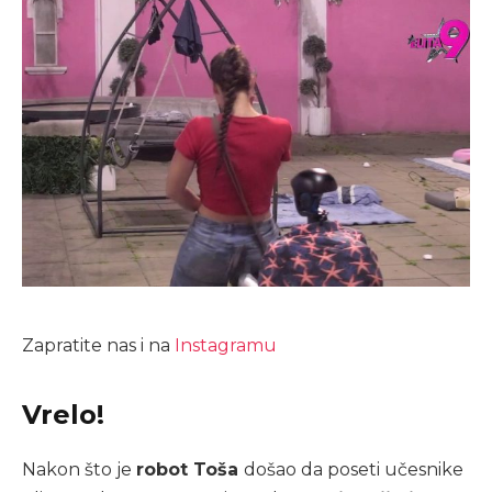
Zapratite nas i na
Instagramu
Vrelo!
Nakon što je
robot Toša
došao da poseti učesnike