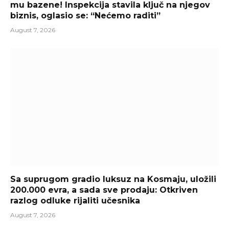
mu bazene! Inspekcija stavila ključ na njegov
biznis, oglasio se: “Nećemo raditi”
August 7, 2026
Sa suprugom gradio luksuz na Kosmaju, uložili
200.000 evra, a sada sve prodaju: Otkriven
razlog odluke rijaliti učesnika
August 7, 2026