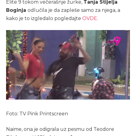
Elite 9 tokom večerašnje žurke,
Tanja Stijelja
Boginja
odlučila je da zapleše samo za njega, a
kako je to izgledalo pogledajte
OVDE
.
Foto: TV Pink Printscreen
Naime, ona je odigrala uz pesmu od Teodore