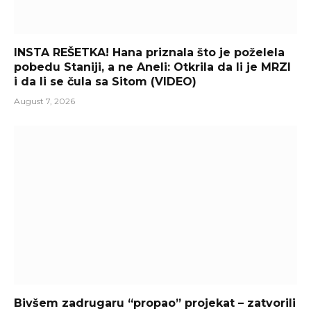
INSTA REŠETKA! Hana priznala što je poželela
pobedu Staniji, a ne Aneli: Otkrila da li je MRZI
i da li se čula sa Sitom (VIDEO)
August 7, 2026
Bivšem zadrugaru “propao” projekat – zatvorili