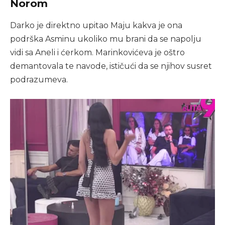
Norom
Darko je direktno upitao Maju kakva je ona
podrška Asminu ukoliko mu brani da se napolju
vidi sa Aneli i ćerkom. Marinkovićeva je oštro
demantovala te navode, ističući da se njihov susret
podrazumeva.