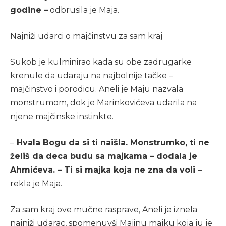
godine –
odbrusila je Maja.
Najniži udarci o majčinstvu za sam kraj
Sukob je kulminirao kada su obe zadrugarke
krenule da udaraju na najbolnije tačke –
majčinstvo i porodicu. Aneli je Maju nazvala
monstrumom, dok je Marinkovićeva udarila na
njene majčinske instinkte.
–
Hvala Bogu da si ti naišla. Monstrumko, ti ne
želiš da deca budu sa majkama – dodala je
Ahmićeva. – Ti si majka koja ne zna da voli
–
rekla je Maja.
Za sam kraj ove mučne rasprave, Aneli je iznela
najniži udarac, spomenuvši Majinu majku koja ju je