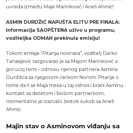
uvreda između Maje Marinković i Aneli Ahmić!
ASMIN DURDŽIĆ NAPUŠTA ELITU PRE FINALA:
Informacija SAOPŠTENA uživo u programu,
voditeljka ODMAH prekinula emisiju!
Tokom emisije “Pitanja novinara”, voditelj Darko
Tanasijević razgovarao je sa Majom Marinković o
gorućoj temi – odnosu njenog partnera Asmina
Durdžića sa njegovom ćerkom Norom. Pitanje o
tome da li se Maja meša u taj odnos i brani Asminu
kontakt sa detetom i bivšom partnerkom,
momentalno je izazvalo žestok sukob sa Aneli
Ahmić.
Majin stav o Asminovom viđanju sa