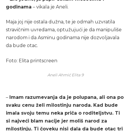
godinama
– vikala je Aneli.
Maja joj nije ostala dužna, te je odmah uzvratila
stravičnim uvredama, optužujući je da manipuliše
narodom i da Asminu godinama nije dozvoljavala
da bude otac.
Foto: Elita printscreen
Aneli Ahmić Elita 9
–
Imam razumevanja da je polupana, ali ona po
svaku cenu želi milostinju naroda. Kad bude
imala svoju temu neka priča o roditeljstvu. Ti
si najveći blam nacije jer moliš narod za
milostinju. Ti čoveku nisi dala da bude otac tri