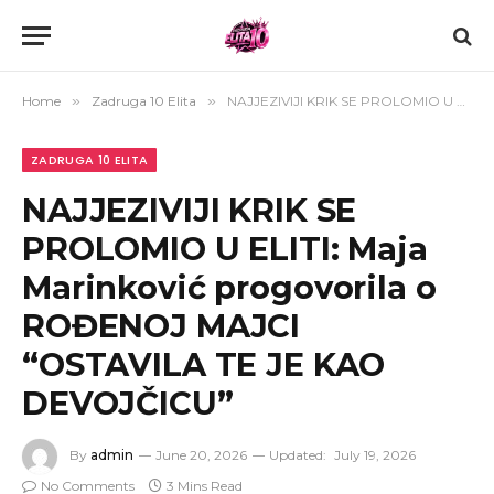
Home
»
Zadruga 10 Elita
»
NAJJEZIVIJI KRIK SE PROLOMIO U ELITI: Maja Marinković progovorila o ROĐENOJ MAJCI “OSTAVILA TE JE KAO DEVOJČICU”
ZADRUGA 10 ELITA
NAJJEZIVIJI KRIK SE
PROLOMIO U ELITI: Maja
Marinković progovorila o
ROĐENOJ MAJCI
“OSTAVILA TE JE KAO
DEVOJČICU”
By
admin
June 20, 2026
Updated:
July 19, 2026
No Comments
3 Mins Read