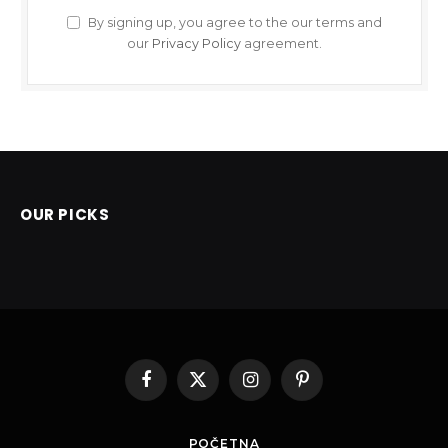
By signing up, you agree to the our terms and
our
Privacy Policy
agreement.
OUR PICKS
Facebook
X
Instagram
Pinterest
(Twitter)
POČETNA