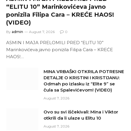
“ELITU 10” Marinkovićeva javno
ponizila Filipa Cara – KREĆE HAOS!
(VIDEO)
By
admin
August 7, 2026
0
ASMIN I MAJA PRELOMILI PRED “ELITU 10”
Marinkovićeva javno ponizila Filipa Cara – KREĆE
HAOS!…
MINA VRBAŠKI OTKRILA POTRESNE
DETALJE O KRISTINI I KRISTIJANU:
Odmah po izlasku iz “Elite 9” se
čula sa Spalevićevom! (VIDEO)
August 7, 2026
Ovo su svi iščekivali: Mina i Viktor
otkrili da li ulaze u Elitu 10
August 7, 2026