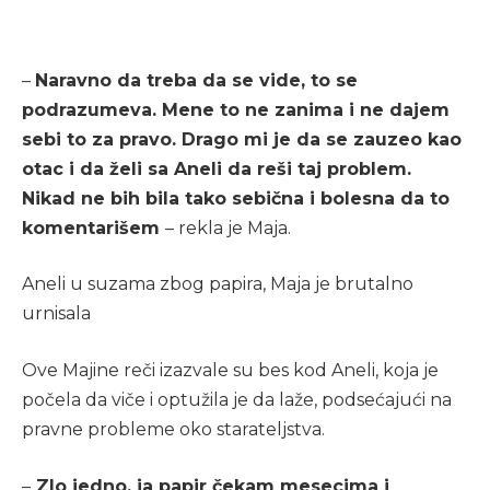
–
Naravno da treba da se vide, to se
podrazumeva. Mene to ne zanima i ne dajem
sebi to za pravo. Drago mi je da se zauzeo kao
otac i da želi sa Aneli da reši taj problem.
Nikad ne bih bila tako sebična i bolesna da to
komentarišem
– rekla je Maja.
Aneli u suzama zbog papira, Maja je brutalno
urnisala
Ove Majine reči izazvale su bes kod Aneli, koja je
počela da viče i optužila je da laže, podsećajući na
pravne probleme oko starateljstva.
–
Zlo jedno, ja papir čekam mesecima i