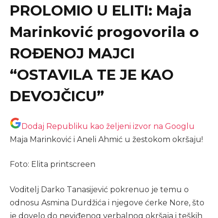
PROLOMIO U ELITI: Maja
Marinković progovorila o
ROĐENOJ MAJCI
“OSTAVILA TE JE KAO
DEVOJČICU”
Dodaj Republiku kao željeni izvor na Googlu
Maja Marinković i Aneli Ahmić u žestokom okršaju!
Foto: Elita printscreen
Voditelj Darko Tanasijević pokrenuo je temu o
odnosu Asmina Durdžića i njegove ćerke Nore, što
je dovelo do neviđenog verbalnog okršaja i teških