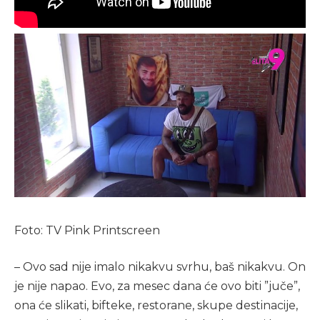
Foto: TV Pink Printscreen
– Ovo sad nije imalo nikakvu svrhu, baš nikakvu. On
je nije napao. Evo, za mesec dana će ovo biti ”juče”,
ona će slikati, bifteke, restorane, skupe destinacije,