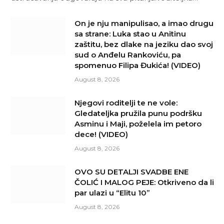
On je nju manipulisao, a imao drugu
sa strane: Luka stao u Anitinu
zaštitu, bez dlake na jeziku dao svoj
sud o Anđelu Rankoviću, pa
spomenuo Filipa Đukića! (VIDEO)
August 8, 2026
Njegovi roditelji te ne vole:
Gledateljka pružila punu podršku
Asminu i Maji, poželela im petoro
dece! (VIDEO)
August 8, 2026
OVO SU DETALJI SVADBE ENE
ČOLIĆ I MALOG PEJE: Otkriveno da li
par ulazi u “Elitu 10”
August 8, 2026