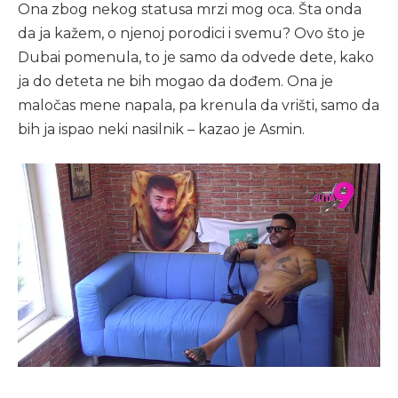
Ona zbog nekog statusa mrzi mog oca. Šta onda
da ja kažem, o njenoj porodici i svemu? Ovo što je
Dubai pomenula, to je samo da odvede dete, kako
ja do deteta ne bih mogao da dođem. Ona je
maločas mene napala, pa krenula da vrišti, samo da
bih ja ispao neki nasilnik – kazao je Asmin.