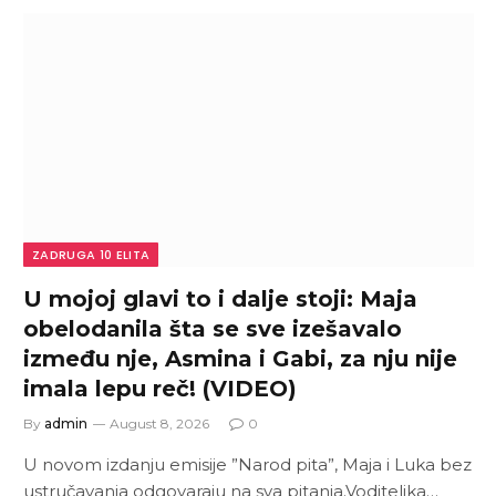
ZADRUGA 10 ELITA
U mojoj glavi to i dalje stoji: Maja
obelodanila šta se sve izešavalo
između nje, Asmina i Gabi, za nju nije
imala lepu reč! (VIDEO)
By
admin
August 8, 2026
0
U novom izdanju emisije ”Narod pita”, Maja i Luka bez
ustručavanja odgovaraju na sva pitanja.Voditeljka…