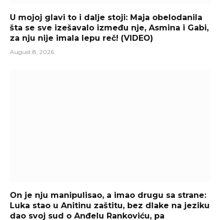
U mojoj glavi to i dalje stoji: Maja obelodanila
šta se sve izešavalo između nje, Asmina i Gabi,
za nju nije imala lepu reč! (VIDEO)
August 8, 2026
On je nju manipulisao, a imao drugu sa strane:
Luka stao u Anitinu zaštitu, bez dlake na jeziku
dao svoj sud o Anđelu Rankoviću, pa