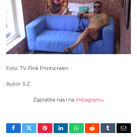
Foto: TV Pink Printscreen
Autor: S.Z.
Zapratite nas i na
Instagramu
Facebook
Twitter
Pinterest
LinkedIn
WhatsApp
Reddit
Tumblr
Email