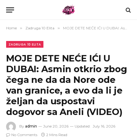
Home
»
Zadruga 10 Elita
»
MOJE DETE NEĆE IĆI U DUBAI: Asmin otkrio zbog čega ne da da Nore ode van granice, a evo da li je željan da uspostavi dogovor sa Aneli (VIDEO)
ZADRUGA 10 ELITA
MOJE DETE NEĆE IĆI U
DUBAI: Asmin otkrio zbog
čega ne da da Nore ode
van granice, a evo da li je
željan da uspostavi
dogovor sa Aneli (VIDEO)
By
admin
June 20, 2026
Updated:
July 16, 2026
No Comments
2 Mins Read