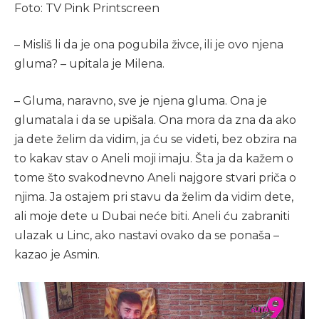
Foto: TV Pink Printscreen
– Misliš li da je ona pogubila živce, ili je ovo njena
gluma? – upitala je Milena.
– Gluma, naravno, sve je njena gluma. Ona je
glumatala i da se upišala. Ona mora da zna da ako
ja dete želim da vidim, ja ću se videti, bez obzira na
to kakav stav o Aneli moji imaju. Šta ja da kažem o
tome što svakodnevno Aneli najgore stvari priča o
njima. Ja ostajem pri stavu da želim da vidim dete,
ali moje dete u Dubai neće biti. Aneli ću zabraniti
ulazak u Linc, ako nastavi ovako da se ponaša –
kazao je Asmin.