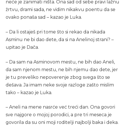
neće je zanimati ništa. Ona sad od sebe pravi lažnu
žrtvu, drami sada, ne vidim nikakvu poentu da se
ovako ponaša sad – kazao je Luka.
– Da li ostaješ pri tome što si rekao da nikada
Asminu ne bi dao dete, da si na Anelinoj strani? –
upitao je Dača.
– Da sam na Asminovom mestu, ne bih dao Aneli,
da sam njenom mestu, ne bih njemu dao dete, jer
je tu preveliko nepoverenje zbog svega što se
dešava. Ja imam neke svoje razloge zašto mislim
tako – kazao je Luka.
– Aneli na mene nasrće već treći dan. Ona govori
sve najgore o mojoj porodici, a pre tri meseca je
govorila da su oni moji roditelji najbolji baka i deka.