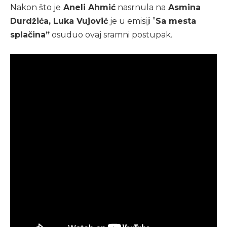
Nakon što je
Aneli Ahmić
nasrnula na
Asmina
Durdžića, Luka Vujović
je u emisiji ”
Sa mesta
splačina”
osuduo ovaj sramni postupak.