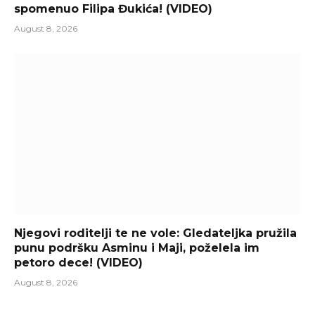
spomenuo Filipa Đukića! (VIDEO)
August 8, 2026
Njegovi roditelji te ne vole: Gledateljka pružila
punu podršku Asminu i Maji, poželela im
petoro dece! (VIDEO)
August 8, 2026