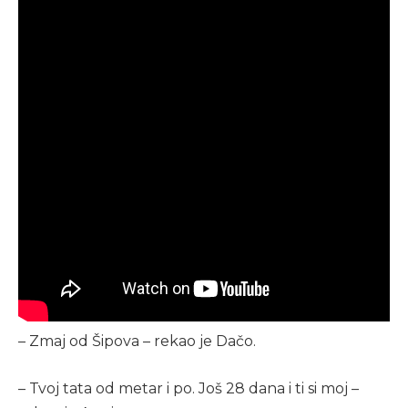
– Zmaj od Šipova – rekao je Dačo.
– Tvoj tata od metar i po. Još 28 dana i ti si moj –