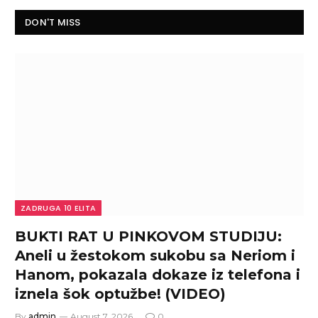
DON'T MISS
ZADRUGA 10 ELITA
BUKTI RAT U PINKOVOM STUDIJU:
Aneli u žestokom sukobu sa Neriom i
Hanom, pokazala dokaze iz telefona i
iznela šok optužbe! (VIDEO)
By
admin
August 7, 2026
0