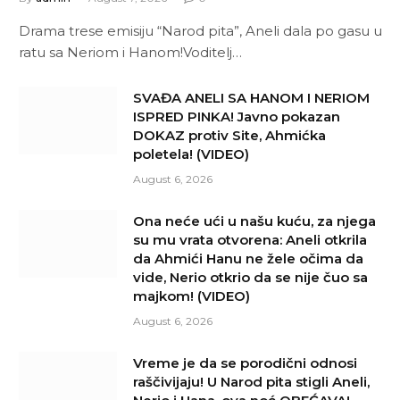
Drama trese emisiju “Narod pita”, Aneli dala po gasu u
ratu sa Neriom i Hanom!Voditelj…
SVAĐA ANELI SA HANOM I NERIOM
ISPRED PINKA! Javno pokazan
DOKAZ protiv Site, Ahmićka
poletela! (VIDEO)
August 6, 2026
Ona neće ući u našu kuću, za njega
su mu vrata otvorena: Aneli otkrila
da Ahmići Hanu ne žele očima da
vide, Nerio otkrio da se nije čuo sa
majkom! (VIDEO)
August 6, 2026
Vreme je da se porodični odnosi
raščivijaju! U Narod pita stigli Aneli,