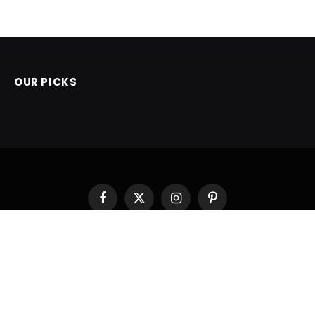
OUR PICKS
Facebook
X
Instagram
Pinterest
(Twitter)
POČETNA
© 2026 ThemeSphere. Designed by
ThemeSphere
.