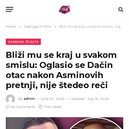
Home
»
Zadruga 10 Elita
»
Bliži mu se kraj u svakom smislu: Oglasio se Dačin otac nakon Asminovih pretnji, nije štedeo reči
ZADRUGA 10 ELITA
Bliži mu se kraj u svakom
smislu: Oglasio se Dačin
otac nakon Asminovih
pretnji, nije štedeo reči
By
admin
June 20, 2026
Updated:
July 16, 2026
No Comments
1 Min Read