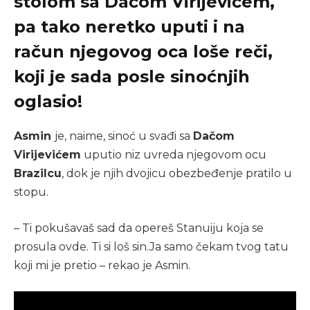
stolom sa Dačom Virijevićem,
pa tako neretko uputi i na
račun njegovog oca loše reči,
koji je sada posle sinoćnjih
oglasio!
Asmin
je, naime, sinoć u svađi sa
Dačom
Virijevićem
uputio niz uvreda njegovom ocu
Brazilcu
, dok je njih dvojicu obezbeđenje pratilo u
stopu.
– Ti pokušavaš sad da opereš Stanuiju koja se
prosula ovde. Ti si loš sin.Ja samo čekam tvog tatu
koji mi je pretio – rekao je Asmin.