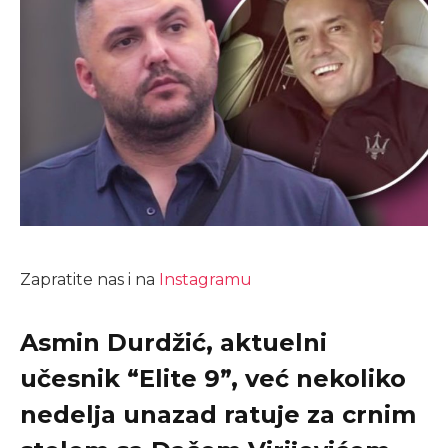
Zapratite nas i na
Instagramu
Asmin Durdžić, aktuelni
učesnik “Elite 9”, već nekoliko
nedelja unazad ratuje za crnim