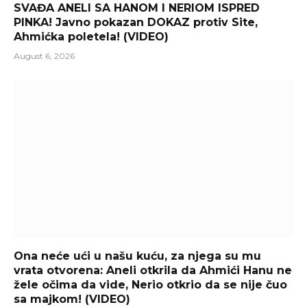
SVAĐA ANELI SA HANOM I NERIOM ISPRED
PINKA! Javno pokazan DOKAZ protiv Site,
Ahmićka poletela! (VIDEO)
August 6, 2026
Ona neće ući u našu kuću, za njega su mu
vrata otvorena: Aneli otkrila da Ahmići Hanu ne
žele očima da vide, Nerio otkrio da se nije čuo
sa majkom! (VIDEO)