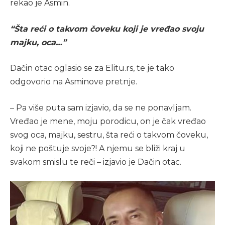
rekao je Asmin.
“Šta reći o takvom čoveku koji je vređao svoju
majku, oca…”
Dačin otac oglasio se za Elitu.rs, te je tako
odgovorio na Asminove pretnje.
– Pa više puta sam izjavio, da se ne ponavljam.
Vređao je mene, moju porodicu, on je čak vređao
svog oca, majku, sestru, šta reći o takvom čoveku,
koji ne poštuje svoje?! A njemu se bliži kraj u
svakom smislu te reči – izjavio je Dačin otac.