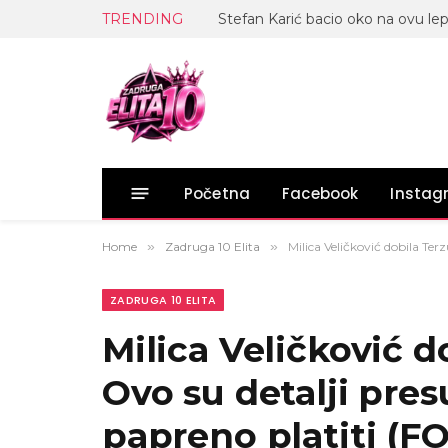
TRENDING
Početna
Facebook
Insta
Home
»
Zadruga 10 Elita
»
Milica Veličković dobila Ter
ZADRUGA 10 ELITA
Milica Veličković d
Ovo su detalji pres
papreno platiti (F