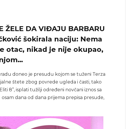
NE ŽELE DA VIĐAJU BARBARU
ičković šokirala naciju: Nema
je otac, nikad je nije okupao,
 njom…
gradu doneo je presudu kojom se tuženi Terza
lne štete zbog povrede ugleda i časti, tako
Eliti 8”, isplati tužilji određeni novčani iznos sa
osam dana od dana prijema prepisa presude,