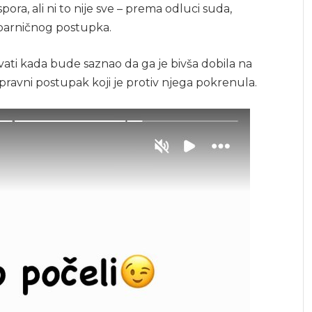
pora, ali ni to nije sve – prema odluci suda,
 parničnog postupka.
ti kada bude saznao da ga je bivša dobila na
ni pravni postupak koji je protiv njega pokrenula.