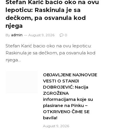
Stefan Karić bacio oko na ovu
lepoticu: Raskinula je sa
dečkom, pa osvanula kod
njega
By
admin
August 9, 2026
0
Stefan Karić bacio oko na ovu lepoticu:
Raskinula je sa dečkom, pa osvanula kod
njega…
OBJAVLJENE NAJNOVIJE
VESTI O STANIJI
DOBROJEVIĆ: Nacija
ZGROŽENA
informacijama koje su
plasirane na Pinku –
OTKRIVENO ČIME SE
bavila!
August 9, 2026