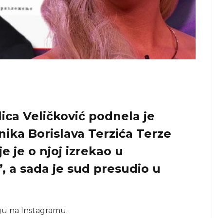
lica Veličković podnela je
nika Borislava Terzića Terze
e je o njoj izrekao u
”, a sada je sud presudio u
ogu na Instagramu.