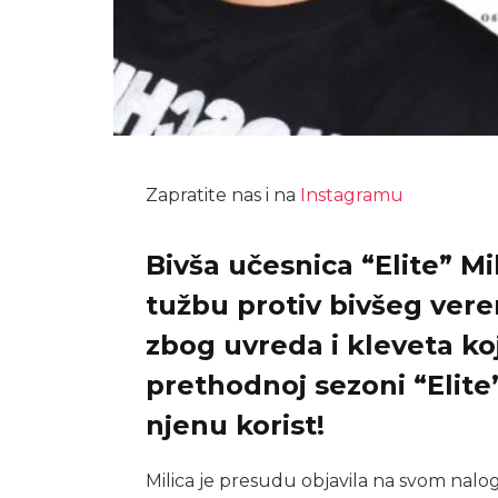
Zapratite nas i na
Instagramu
Bivša učesnica “Elite” Mi
tužbu protiv bivšeg vere
zbog uvreda i kleveta koj
prethodnoj sezoni “Elite
njenu korist!
Milica je presudu objavila na svom nal