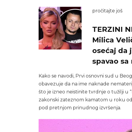
pročitajte još
TERZINI 
Milica Vel
osećaj da 
spavao sa
Kako se navodi, Prvi osnovni sud u Beo
obavezuje da na ime naknade nematerija
što je izneo neistinite tvrdnje o tužilji u “
zakonski zateznom kamatom u roku od 
pod pretnjom prinudnog izvršenja.