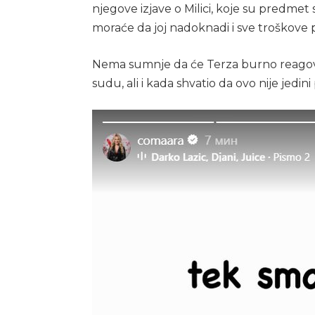
njegove izjave o Milici, koje su predmet s
moraće da joj nadoknadi i sve troškove
Nema sumnje da će Terza burno reagova
sudu, ali i kada shvatio da ovo nije jedi