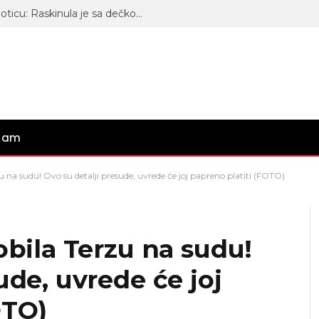
Stefan Karić bacio oko na ovu lepoticu: Raskinula je sa dečkom, pa osvanula kod njega
gram
zu na sudu! Ovo su detalji presude, uvrede će joj papreno platiti (FOTO)
obila Terzu na sudu!
ude, uvrede će joj
OTO)