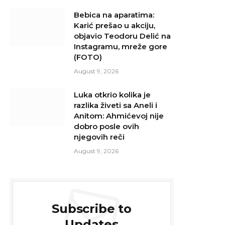
Bebica na aparatima:
Karić prešao u akciju,
objavio Teodoru Delić na
Instagramu, mreže gore
(FOTO)
August 9, 2026
Luka otkrio kolika je
razlika živeti sa Aneli i
Anitom: Ahmićevoj nije
dobro posle ovih
njegovih reči
August 9, 2026
Subscribe to
Updates