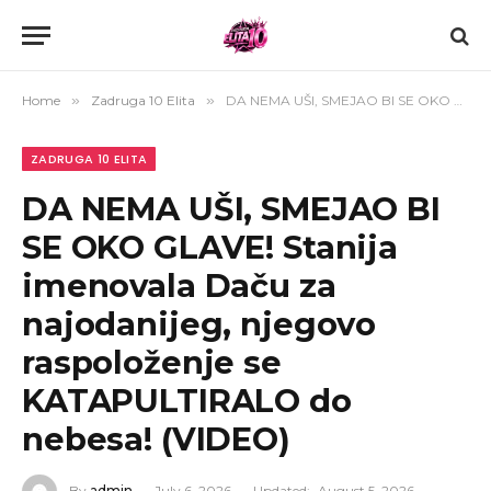
Home
»
Zadruga 10 Elita
»
DA NEMA UŠI, SMEJAO BI SE OKO GLAVE! Stanija imenovala Daču za najodanijeg, njegovo raspoloženje se KATAPULTIRALO do nebesa! (VIDEO)
ZADRUGA 10 ELITA
DA NEMA UŠI, SMEJAO BI
SE OKO GLAVE! Stanija
imenovala Daču za
najodanijeg, njegovo
raspoloženje se
KATAPULTIRALO do
nebesa! (VIDEO)
By
admin
July 6, 2026
Updated:
August 5, 2026