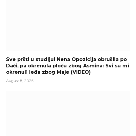
Sve pršti u studiju! Nena Opozicija obrušila po
Dači, pa okrenula ploču zbog Asmina: Svi su mi
okrenuli leđa zbog Maje (VIDEO)
August 8, 2026