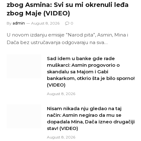
zbog Asmina: Svi su mi okrenuli leđa
zbog Maje (VIDEO)
By
admin
August 8, 2026
0
U novom izdanju emisije ”Narod pita”, Asmin, Mina i
Dača bez ustručavanja odgovaraju na sva…
Sad idem u banke gde rade
muškarci: Asmin progovorio o
skandalu sa Majom i Gabi
bankarkom, otkrio šta je bilo sporno!
(VIDEO)
August 8, 2026
Nisam nikada nju gledao na taj
način: Asmin negirao da mu se
dopadala Mina, Dača izneo drugačiji
stav! (VIDEO)
August 8, 2026