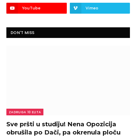
YouTube
Vimeo
DON'T MISS
ZADRUGA 10 ELITA
Sve pršti u studiju! Nena Opozicija
obrušila po Dači, pa okrenula ploču