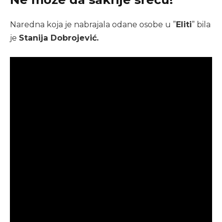
Naredna koja je nabrajala odane osobe u ”
Eliti
” bila
je
Stanija Dobrojević.