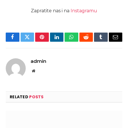
Zapratite nas i na
Instagramu
Facebook
Twitter
Pinterest
LinkedIn
WhatsApp
Reddit
Tumblr
Email
admin
Website
RELATED
POSTS