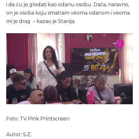
i da ću je gledati kao odanu osobu. Dača, naravno,
on je osoba koju smatram veoma odanom i veoma
mi je drag – kazao je Stanija.
Foto: TV Pink Printscreen
Autor: S.Z.