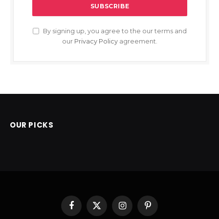
By signing up, you agree to the our terms and
our
Privacy Policy
agreement.
OUR PICKS
Facebook
X
Instagram
Pinterest
(Twitter)