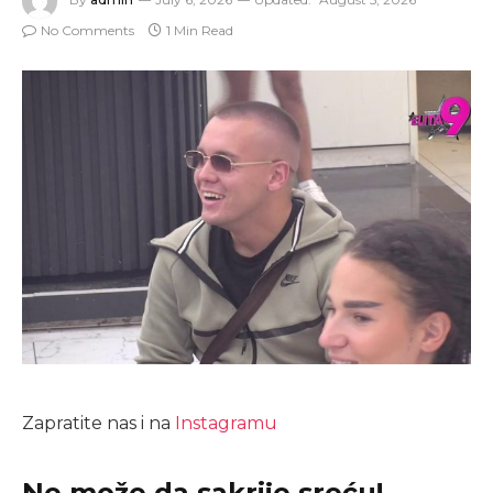
No Comments
1 Min Read
Zapratite nas i na
Instagramu
Ne može da sakrije sreću!