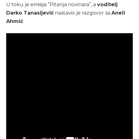
U toku je emisija ”Pitanja novinara”, a
voditelj
Darko Tanasijević
nastavio je razgovor sa
Aneli
Ahmić
.