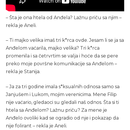
– Šta je ona htela od Anđela? Lažnu priču sa njim –
rekla je Aneli.
– Ti majko velika imaš tri k*rca ovde. Jesam li se ja sa
Anđelom vaćarila, majko velika? Tri k*rca
promenila i sa četrvrtim se valja i hoće da se pere
preko moje površne komunikacije sa Anđelom –
rekla je Stanija.
– Ja za tri godine imala s*ksualnih odnosa samo sa
Janjušem i Lukom, mojim verenicima. Mene Filip
nije vaćario, gledaoci su gledali naš odnos. Šta si ti
htela sa Anđelom? Lažnu priču? Za mene je
Anđelo ovoliki kad se ogradio od nje i pokazap da
nije folirant – rekla je Aneli.