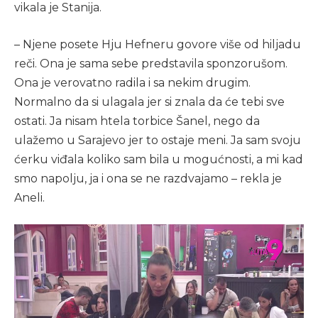
vikala je Stanija.
– Njene posete Hju Hefneru govore više od hiljadu
reči. Ona je sama sebe predstavila sponzorušom.
Ona je verovatno radila i sa nekim drugim.
Normalno da si ulagala jer si znala da će tebi sve
ostati. Ja nisam htela torbice Šanel, nego da
ulažemo u Sarajevo jer to ostaje meni. Ja sam svoju
ćerku viđala koliko sam bila u mogućnosti, a mi kad
smo napolju, ja i ona se ne razdvajamo – rekla je
Aneli.