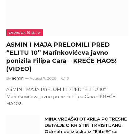
ZADRUGA 10 ELITA
ASMIN I MAJA PRELOMILI PRED
“ELITU 10” Marinkovićeva javno
ponizila Filipa Cara – KREĆE HAOS!
(VIDEO)
By
admin
August 7, 2026
0
ASMIN I MAJA PRELOMILI PRED “ELITU 10”
Marinkovićeva javno ponizila Filipa Cara – KREĆE
HAOS!…
MINA VRBAŠKI OTKRILA POTRESNE
DETALJE O KRISTINI I KRISTIJANU:
Odmah po izlasku iz “Elite 9” se