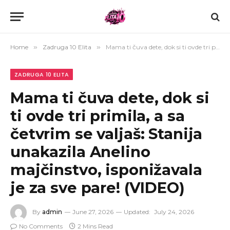
Home
»
Zadruga 10 Elita
»
Mama ti čuva dete, dok si ti ovde tri primila, a sa četvrim se valjaš: Stanija unakazila Anelino majčinstvo, isponižavala je za sve pare! (VIDEO)
ZADRUGA 10 ELITA
Mama ti čuva dete, dok si
ti ovde tri primila, a sa
četvrim se valjaš: Stanija
unakazila Anelino
majčinstvo, isponižavala
je za sve pare! (VIDEO)
By
admin
June 27, 2026
Updated:
July 24, 2026
No Comments
2 Mins Read