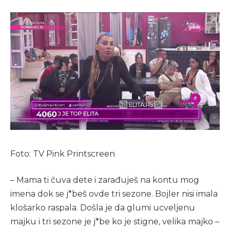
Foto: TV Pink Printscreen
– Mama ti čuva dete i zarađuješ na kontu mog
imena dok se j*beš ovde tri sezone. Bojler nisi imala
klošarko raspala. Došla je da glumi ucveljenu
majku i tri sezone je j*be ko je stigne, velika majko –