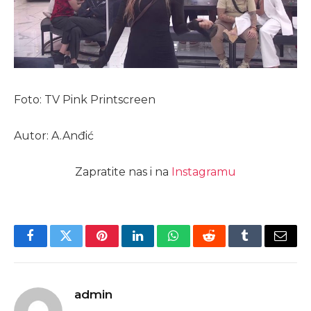
Foto: TV Pink Printscreen
Autor: A.Anđić
Zapratite nas i na
Instagramu
Facebook
Twitter
Pinterest
LinkedIn
WhatsApp
Reddit
Tumblr
Email
admin