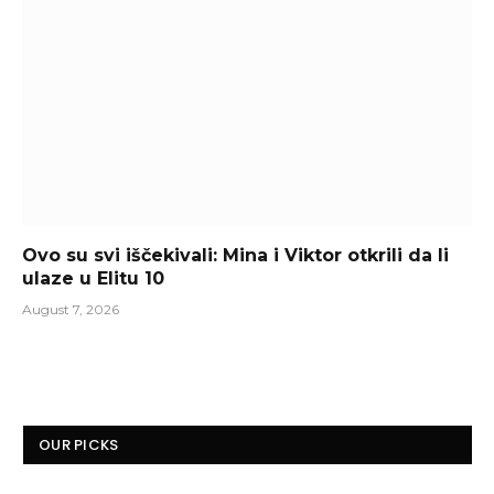
Ovo su svi iščekivali: Mina i Viktor otkrili da li
ulaze u Elitu 10
August 7, 2026
OUR PICKS