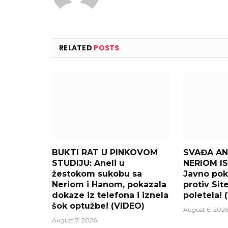
RELATED
POSTS
BUKTI RAT U PINKOVOM
SVAĐA AN
STUDIJU: Aneli u
NERIOM IS
žestokom sukobu sa
Javno po
Neriom i Hanom, pokazala
protiv Sit
dokaze iz telefona i iznela
poletela! 
šok optužbe! (VIDEO)
August 6, 202
August 7, 2026