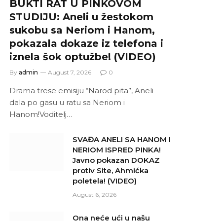
BUKTI RAT U PINKOVOM
STUDIJU: Aneli u žestokom
sukobu sa Neriom i Hanom,
pokazala dokaze iz telefona i
iznela šok optužbe! (VIDEO)
By
admin
August 7, 2026
0
Drama trese emisiju “Narod pita”, Aneli
dala po gasu u ratu sa Neriom i
Hanom!Voditelj…
SVAĐA ANELI SA HANOM I
NERIOM ISPRED PINKA!
Javno pokazan DOKAZ
protiv Site, Ahmićka
poletela! (VIDEO)
August 6, 2026
Ona neće ući u našu