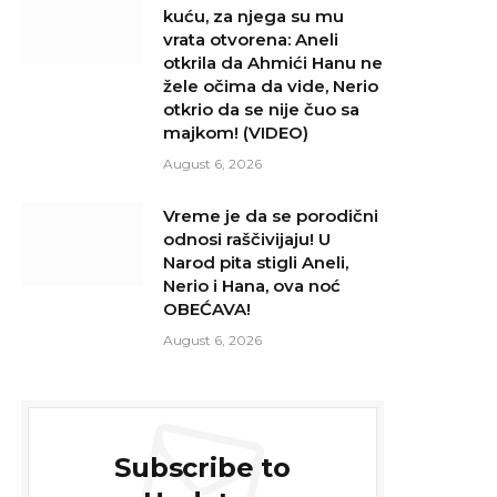
kuću, za njega su mu
vrata otvorena: Aneli
otkrila da Ahmići Hanu ne
žele očima da vide, Nerio
otkrio da se nije čuo sa
majkom! (VIDEO)
August 6, 2026
Vreme je da se porodični
odnosi raščivijaju! U
Narod pita stigli Aneli,
Nerio i Hana, ova noć
OBEĆAVA!
August 6, 2026
Subscribe to