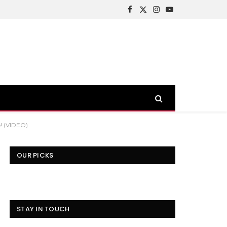
Facebook
X
Instagram
YouTube
(Twitter)
e! (VIDEO)
OUR PICKS
STAY IN TOUCH