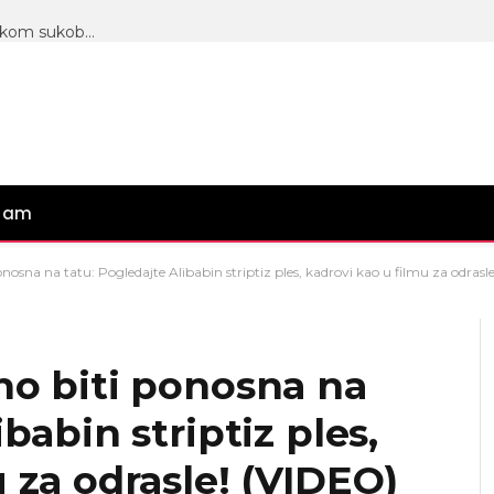
BUKTI RAT U PINKOVOM STUDIJU: Aneli u žestokom sukobu sa Neriom i Hanom, pokazala dokaze iz telefona i iznela šok optužbe! (VIDEO)
gram
nosna na tatu: Pogledajte Alibabin striptiz ples, kadrovi kao u filmu za odrasl
no biti ponosna na
babin striptiz ples,
 za odrasle! (VIDEO)