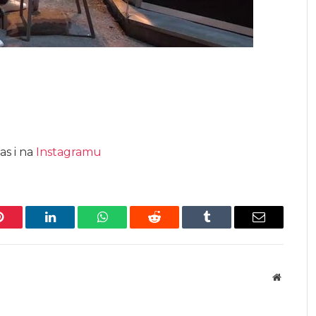
as i na
Instagramu
Pinterest
LinkedIn
WhatsApp
Reddit
Tumblr
Email
Website