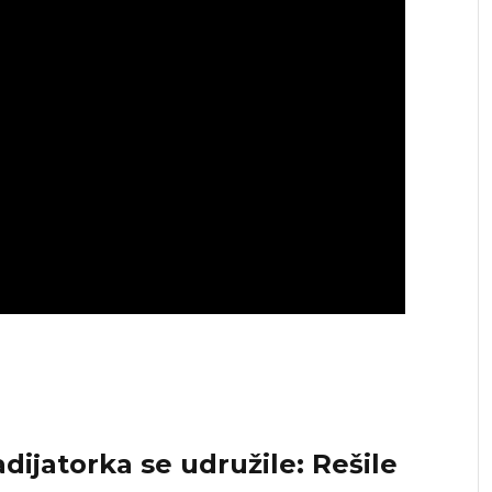
adijatorka se udružile: Rešile