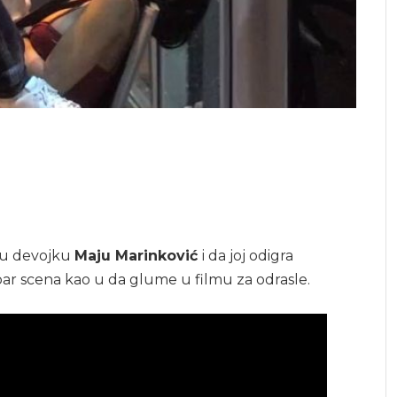
oju devojku
Maju Marinković
i da joj odigra
 u par scena kao u da glume u filmu za odrasle.