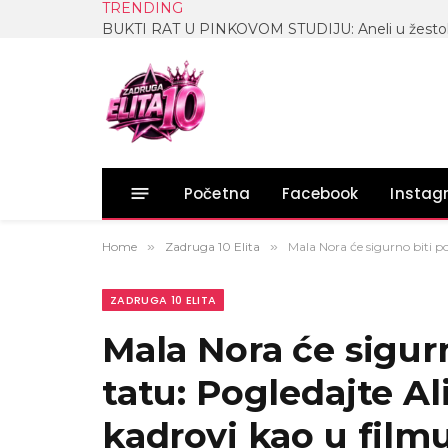
TRENDING
Početna
Facebook
Insta
Home
»
Zadruga 10 Elita
»
Mala Nora će sigurno biti po
ZADRUGA 10 ELITA
Mala Nora će sigur
tatu: Pogledajte Ali
kadrovi kao u filmu