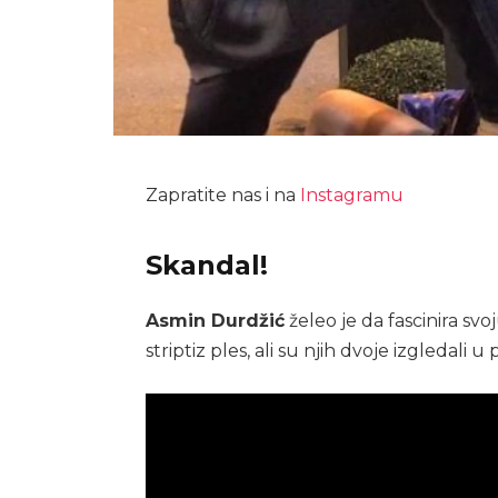
Zapratite nas i na
Instagramu
Skandal!
Asmin Durdžić
želeo je da fascinira sv
striptiz ples, ali su njih dvoje izgledali