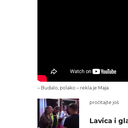
– Budalo, polako – rekla je Maja.
pročitajte još
Lavica i gl