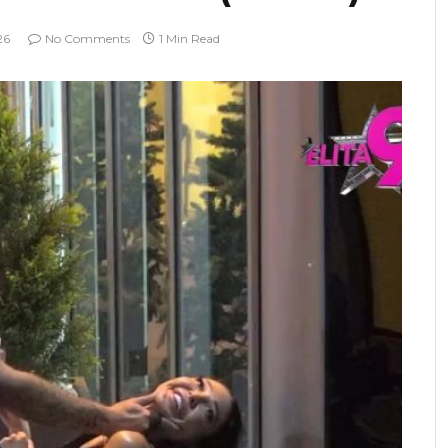
26
No Comments
1 Min Read