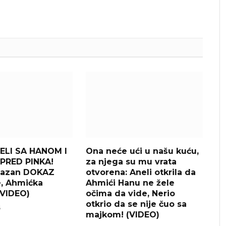
ELI SA HANOM I
Ona neće ući u našu kuću,
PRED PINKA!
za njega su mu vrata
kazan DOKAZ
otvorena: Aneli otkrila da
e, Ahmićka
Ahmići Hanu ne žele
(VIDEO)
očima da vide, Nerio
otkrio da se nije čuo sa
6
majkom! (VIDEO)