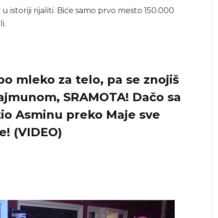
storiji rijaliti. Biće samo prvo mesto 150.000
i.
po mleko za telo, pa se znojiš
ajmunom, SRAMOTA! Dačo sa
tio Asminu preko Maje sve
e! (VIDEO)