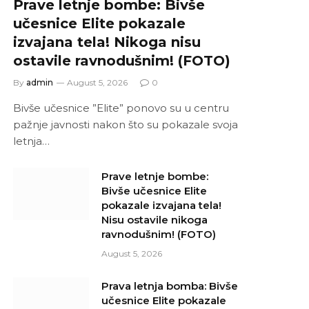
Prave letnje bombe: Bivše
učesnice Elite pokazale
izvajana tela! Nikoga nisu
ostavile ravnodušnim! (FOTO)
By
admin
August 5, 2026
0
Bivše učesnice ”Elite” ponovo su u centru
pažnje javnosti nakon što su pokazale svoja
letnja…
Prave letnje bombe:
Bivše učesnice Elite
pokazale izvajana tela!
Nisu ostavile nikoga
ravnodušnim! (FOTO)
August 5, 2026
Prava letnja bomba: Bivše
učesnice Elite pokazale