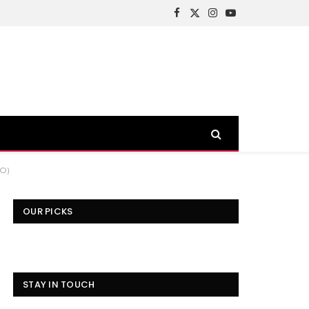
Facebook
X
Instagram
YouTube
(Twitter)
EO)
OUR PICKS
STAY IN TOUCH