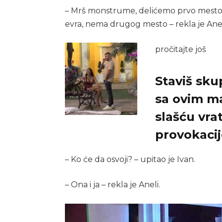
– Mrš monstrume, delićemo prvo mesto u i
evra, nema drugog mesto – rekla je Anel
pročitajte još
Staviš sku
sa ovim m
slašću vra
provokacij
– Ko će da osvoji? – upitao je Ivan.
– Ona i ja – rekla je Aneli.