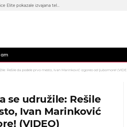
Prave letnje bombe: Bivše učesnice Elite pokazale izvajana tela! Nikoga nisu ostavile ravnodušnim! (FOTO)
gram
užile: Rešile da podele prvo mesto, Ivan Marinković izgoreo od ljubomore! (VID
a se udružile: Rešile
to, Ivan Marinković
re! (VIDEO)