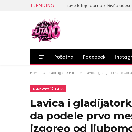
TRENDING
Početna
Facebook
Insta
Home
»
Zadruga 10 Elita
»
Lavica i gladijatorka se udr
ZADRUGA 10 ELITA
Lavica i gladijatork
da podele prvo mes
izgoreo od ljubomo