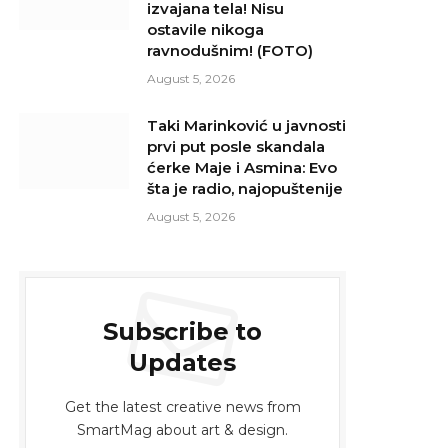
izvajana tela! Nisu
ostavile nikoga
ravnodušnim! (FOTO)
August 5, 2026
Taki Marinković u javnosti
prvi put posle skandala
ćerke Maje i Asmina: Evo
šta je radio, najopuštenije
August 5, 2026
Subscribe to
Updates
Get the latest creative news from
SmartMag about art & design.