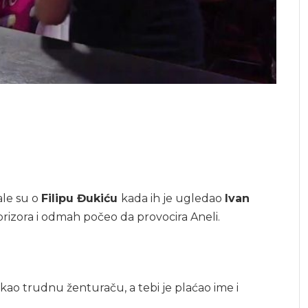
ale su o
Filipu Đukiću
kada ih je ugledao
Ivan
prizora i odmah počeo da provocira Aneli.
kao trudnu ženturaču, a tebi je plaćao ime i