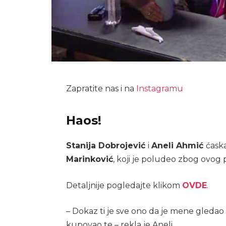
Zapratite nas i na
Instagramu
Haos!
Stanija Dobrojević
i
Aneli Ahmić
ćask
Marinković
, koji je poludeo zbog ovog 
Detaljnije pogledajte klikom
OVDE
.
– Dokaz ti je sve ono da je mene gledao 
kupovao te – rekla je Aneli.