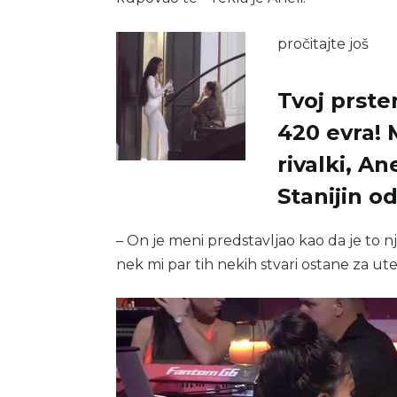
pročitajte još
Tvoj prste
420 evra! 
rivalki, A
Stanijin 
– On je meni predstavljao kao da je to
nek mi par tih nekih stvari ostane za ute