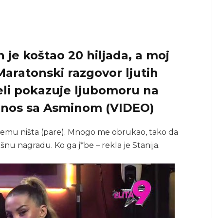
n je koštao 20 hiljada, a moj
Maratonski razgovor ljutih
neli pokazuje ljubomoru na
odnos sa Asminom (VIDEO)
 njemu ništa (pare). Mnogo me obrukao, tako da
šnu nagradu. Ko ga j*be – rekla je Stanija.