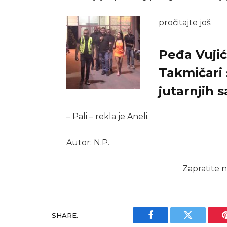
pročitajte još
Peđa Vujić 
Takmičari 
jutarnjih s
– Pali – rekla je Aneli.
Autor: N.P.
Zapratite n
SHARE.
Facebook
Twitter