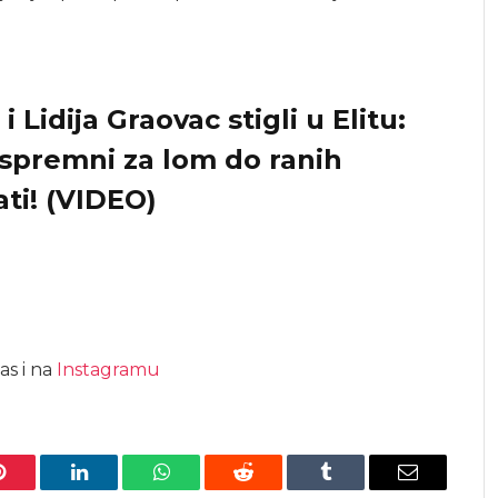
i Lidija Graovac stigli u Elitu:
spremni za lom do ranih
ati! (VIDEO)
as i na
Instagramu
Pinterest
LinkedIn
WhatsApp
Reddit
Tumblr
Email