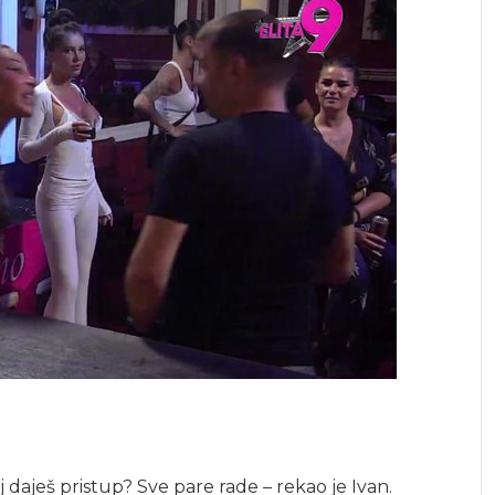
j daješ pristup? Sve pare rade – rekao je Ivan.