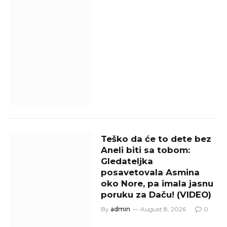
Teško da će to dete bez
Aneli biti sa tobom:
Gledateljka
posavetovala Asmina
oko Nore, pa imala jasnu
poruku za Daču! (VIDEO)
By
admin
August 8, 2026
0