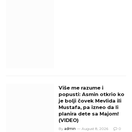
Više me razume i
popusti: Asmin otkrio ko
je bolji čovek Mevlida ili
Mustafa, pa izneo da li
planira dete sa Majom!
(VIDEO)
By
admin
August 8, 2026
0