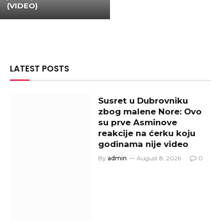
(VIDEO)
LATEST POSTS
Susret u Dubrovniku
zbog malene Nore: Ovo
su prve Asminove
reakcije na ćerku koju
godinama nije video
By
admin
August 8, 2026
0