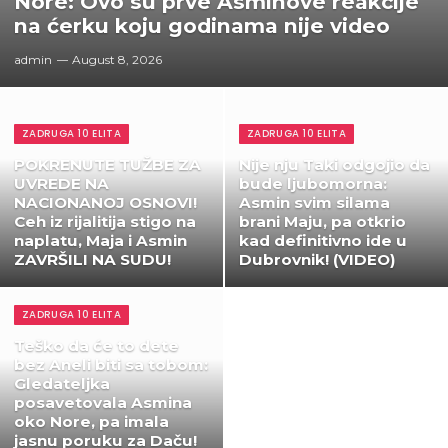
Nore: Ovo su prve Asminove reakcije
na ćerku koju godinama nije video
admin
August 8, 2026
ZADRUGA 10 ELITA
ZADRUGA 10 ELITA
POKRENUTE TUŽBE ZA
Nije nju Taki odgojio da
UVREDE NA
bude ljubomorna:
NACIONANOJ OSNOVI!
Asmin svim silama
Ceh iz rijalitija stigo na
brani Maju, pa otkrio
naplatu, Maja i Asmin
kad definitivno ide u
ZAVRŠILI NA SUDU!
Dubrovnik! (VIDEO)
ZADRUGA 10 ELITA
Teško da će to dete
bez Aneli biti sa tobom:
Gledateljka
posavetovala Asmina
oko Nore, pa imala
jasnu poruku za Daču!