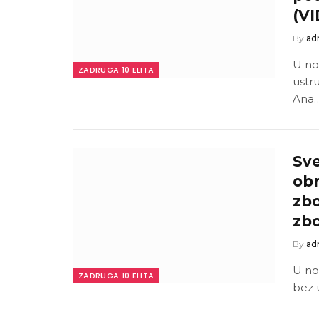
(V
By
ad
U no
ZADRUGA 10 ELITA
ustr
Ana
Sve
obr
zbo
zb
By
ad
U no
ZADRUGA 10 ELITA
bez 