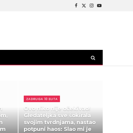
Facebook
X
Instagram
YouTube
(Twitter)
ZADRUGA 10 ELITA
m
Ovo niko nije očekivao!
om,
Gledateljka sve šokirala
m
svojim tvrdnjama, nastao
im
potpuni haos: Slao mi je