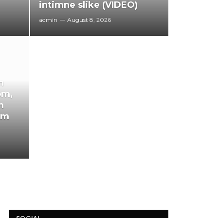
intimne slike (VIDEO)
admin
August 8, 2026
m
om,
m
im