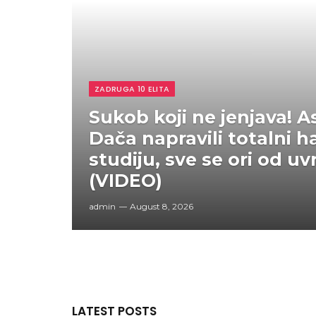
ZADRUGA 10 ELITA
Sukob koji ne jenjava! A
Dača napravili totalni h
studiju, sve se ori od u
(VIDEO)
admin
August 8, 2026
LATEST POSTS