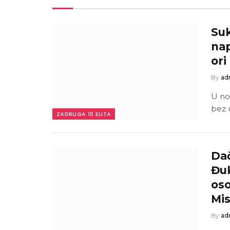
Suk
nap
ori
By
ad
U no
bez 
ZADRUGA 10 ELITA
Dač
Đu
oso
Mis
By
ad