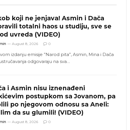
ob koji ne jenjava! Asmin i Dača
ravili totalni haos u studiju, sve se
 od uvreda (VIDEO)
min
August 8, 2026
0
vom izdanju emisije ”Narod pita”, Asmin, Mina i Dača
ustručavanja odgovaraju na sva…
a i Asmin nisu iznenađeni
kićevim postupkom sa Jovanom, pa
lili po njegovom odnosu sa Aneli:
lim da su glumili! (VIDEO)
min
August 8, 2026
0