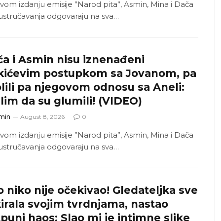
vom izdanju emisije ”Narod pita”, Asmin, Mina i Dača
ustručavanja odgovaraju na sva…
a i Asmin nisu iznenađeni
kićevim postupkom sa Jovanom, pa
lili pa njegovom odnosu sa Aneli:
lim da su glumili! (VIDEO)
min
August 8, 2026
0
vom izdanju emisije ”Narod pita”, Asmin, Mina i Dača
ustručavanja odgovaraju na sva…
 niko nije očekivao! Gledateljka sve
irala svojim tvrdnjama, nastao
puni haos: Slao mi je intimne slike