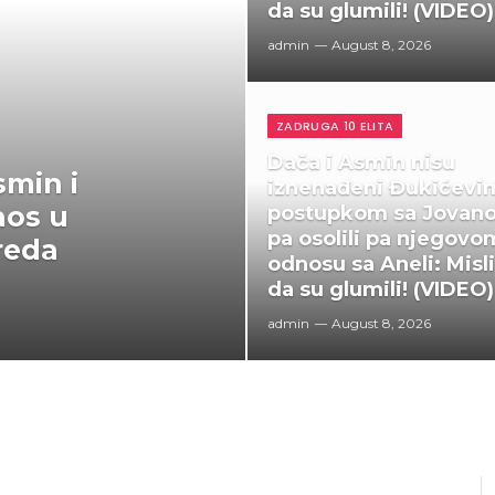
da su glumili! (VIDEO)
admin
August 8, 2026
ZADRUGA 10 ELITA
Dača i Asmin nisu
smin i
iznenađeni Đukićevi
aos u
postupkom sa Jovan
pa osolili pa njegovo
vreda
odnosu sa Aneli: Misl
da su glumili! (VIDEO)
admin
August 8, 2026