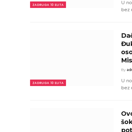
U no
ZADRUGA 10 ELITA
bez 
Dač
Đu
oso
Mis
By
ad
U no
ZADRUGA 10 ELITA
bez 
Ovo
šok
pot