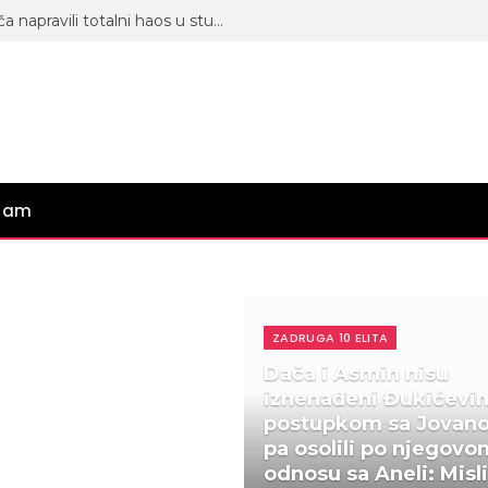
Sukob koji ne jenjava! Asmin i Dača napravili totalni haos u studiju, sve se ori od uvreda (VIDEO)
gram
ZADRUGA 10 ELITA
Dača i Asmin nisu
iznenađeni Đukićevi
postupkom sa Jovan
pa osolili po njegovo
odnosu sa Aneli: Misl