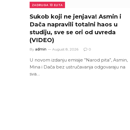
ZADRUGA 10 ELITA
Sukob koji ne jenjava! Asmin i
Dača napravili totalni haos u
studiju, sve se ori od uvreda
(VIDEO)
By
admin
August 8, 2026
0
U novom izdanju emisije ”Narod pita”, Asmin,
Mina i Dača bez ustručavanja odgovaraju na
sva…