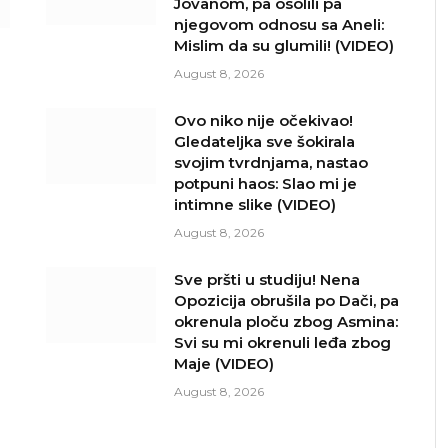
Jovanom, pa osolili pa
njegovom odnosu sa Aneli:
Mislim da su glumili! (VIDEO)
August 8, 2026
Ovo niko nije očekivao!
Gledateljka sve šokirala
svojim tvrdnjama, nastao
potpuni haos: Slao mi je
intimne slike (VIDEO)
August 8, 2026
Sve pršti u studiju! Nena
Opozicija obrušila po Dači, pa
okrenula ploču zbog Asmina:
Svi su mi okrenuli leđa zbog
Maje (VIDEO)
August 8, 2026