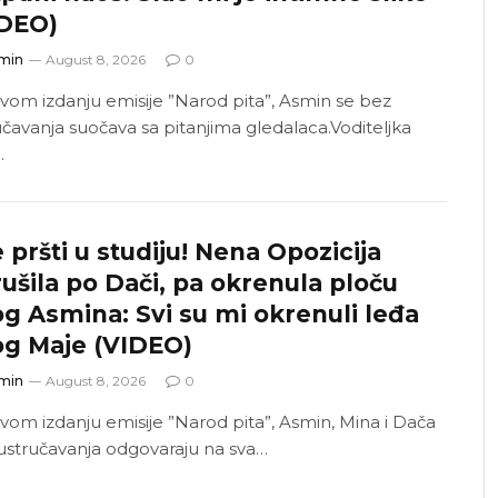
IDEO)
min
August 8, 2026
0
vom izdanju emisije ”Narod pita”, Asmin se bez
učavanja suočava sa pitanjima gledalaca.Voditeljka
…
 pršti u studiju! Nena Opozicija
ušila po Dači, pa okrenula ploču
g Asmina: Svi su mi okrenuli leđa
og Maje (VIDEO)
min
August 8, 2026
0
vom izdanju emisije ”Narod pita”, Asmin, Mina i Dača
ustručavanja odgovaraju na sva…