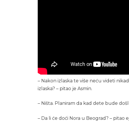
– Nakon izlaska te više neću videti nik
izlaska? – pitao je Asmin.
– Ništa. Planiram da kad dete bude došlo o
– Da li će doći Nora u Beograd? – pitao e