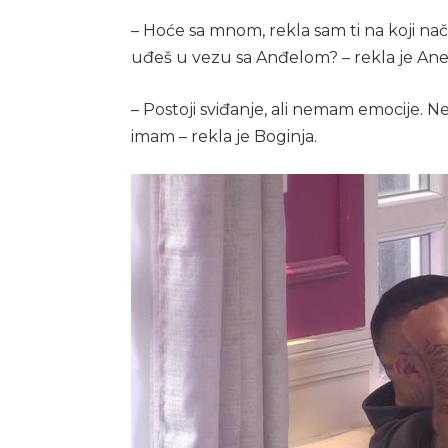
– Hoće sa mnom, rekla sam ti na koji način
uđeš u vezu sa Anđelom? – rekla je Anel
– Postoji sviđanje, ali nemam emocije. 
imam – rekla je Boginja.