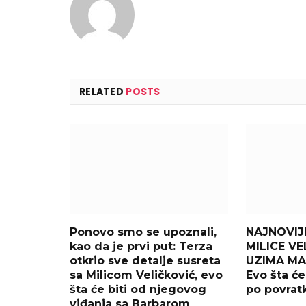
RELATED
POSTS
Ponovo smo se upoznali,
NAJNOVIJE
kao da je prvi put: Terza
MILICE VE
otkrio sve detalje susreta
UZIMA MA
sa Milicom Veličković, evo
Evo šta ć
šta će biti od njegovog
po povrat
viđanja sa Barbarom