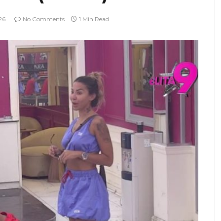
26
No Comments
1 Min Read