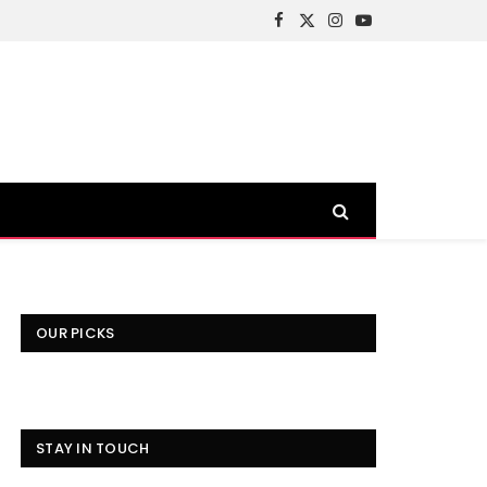
Facebook
X
Instagram
YouTube
(Twitter)
)
OUR PICKS
STAY IN TOUCH