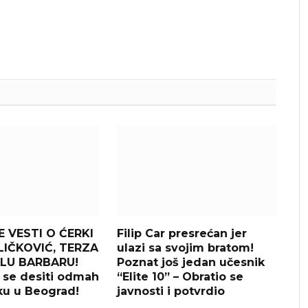
 VESTI O ĆERKI
Filip Car presrećan jer
LIČKOVIĆ, TERZA
ulazi sa svojim bratom!
LU BARBARU!
Poznat još jedan učesnik
e se desiti odmah
“Elite 10” – Obratio se
ku u Beograd!
javnosti i potvrdio