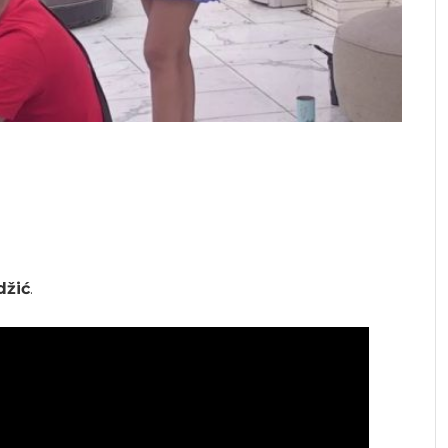
džić
.