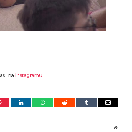
as i na
Instagramu
Pinterest
LinkedIn
WhatsApp
Reddit
Tumblr
Email
Website