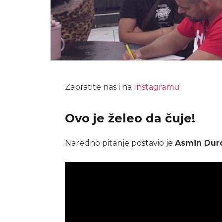
Zapratite nas i na
Instagramu
Ovo je želeo da čuje!
Naredno pitanje postavio je
Asmin Dur