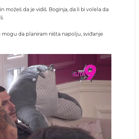
 možeš da je vidiš. Boginja, da li bi volela da
i.
Ne mogu da planiram ništa napolju, sviđanje