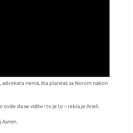
ad, advokata nema, šta planiraš sa Norom nakon
vde da se vidite i to je to – rekla je Aneli.
j Asmin.