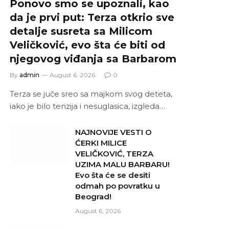
Ponovo smo se upoznali, kao
da je prvi put: Terza otkrio sve
detalje susreta sa Milicom
Veličković, evo šta će biti od
njegovog viđanja sa Barbarom
By
admin
August 6, 2026
0
Terza se juče sreo sa majkom svog deteta,
iako je bilo tenzija i nesuglasica, izgleda…
NAJNOVIJE VESTI O
ĆERKI MILICE
VELIČKOVIĆ, TERZA
UZIMA MALU BARBARU!
Evo šta će se desiti
odmah po povratku u
Beograd!
August 6, 2026