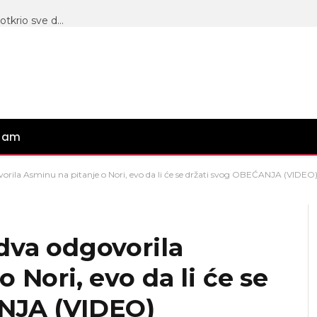
Ponovo smo se upoznali, kao da je prvi put: Terza otkrio sve detalje susreta sa Milicom Veličković, evo šta će biti od njegovog viđanja sa Barbarom
gram
orila Asminu na pitanje o Nori, evo da li će se držati svog OBEĆANJA (VIDEO
dva odgovorila
 Nori, evo da li će se
NJA (VIDEO)