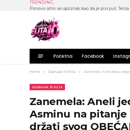
TRENDING
Početna
Facebook
Insta
Home
»
Zadruga 10 Elita
»
Zanemela: Aneli jedva odgov
ZADRUGA 10 ELITA
Zanemela: Aneli je
Asminu na pitanje o
držati svog OBEĆA