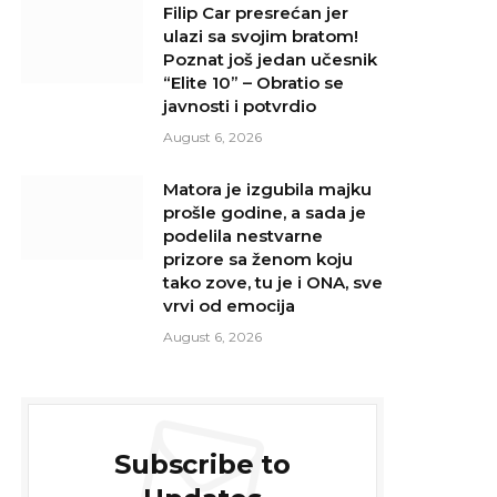
Filip Car presrećan jer
ulazi sa svojim bratom!
Poznat još jedan učesnik
“Elite 10” – Obratio se
javnosti i potvrdio
August 6, 2026
Matora je izgubila majku
prošle godine, a sada je
podelila nestvarne
prizore sa ženom koju
tako zove, tu je i ONA, sve
vrvi od emocija
August 6, 2026
Subscribe to