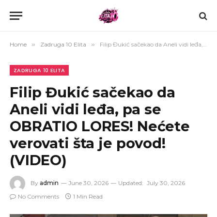
Home
»
Zadruga 10 Elita
»
Filip Đukić sačekao da Aneli vidi leđa, pa se OBRATIO LORES! Nećete verovati šta je povod! (VIDEO)
ZADRUGA 10 ELITA
Filip Đukić sačekao da
Aneli vidi leđa, pa se
OBRATIO LORES! Nećete
verovati šta je povod!
(VIDEO)
By
admin
June 30, 2026
Updated:
July 30, 2026
No Comments
1 Min Read