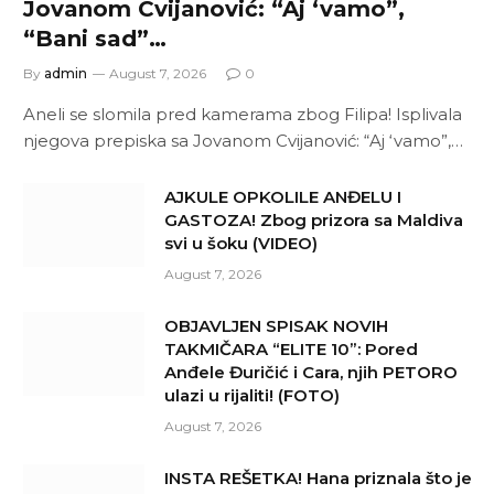
Jovanom Cvijanović: “Aj ‘vamo”,
“Bani sad”…
By
admin
August 7, 2026
0
Aneli se slomila pred kamerama zbog Filipa! Isplivala
njegova prepiska sa Jovanom Cvijanović: “Aj ‘vamo”,…
AJKULE OPKOLILE ANĐELU I
GASTOZA! Zbog prizora sa Maldiva
svi u šoku (VIDEO)
August 7, 2026
OBJAVLJEN SPISAK NOVIH
TAKMIČARA “ELITE 10”: Pored
Anđele Đuričić i Cara, njih PETORO
ulazi u rijaliti! (FOTO)
August 7, 2026
INSTA REŠETKA! Hana priznala što je