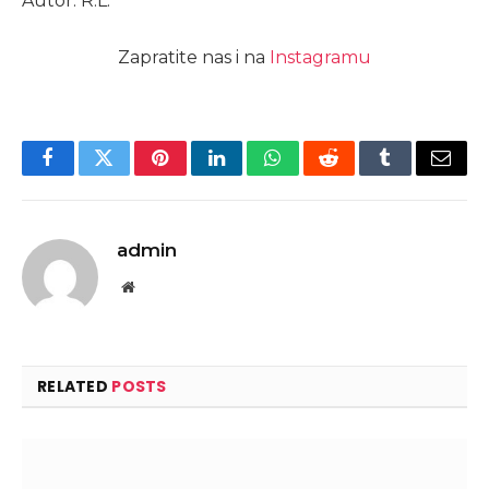
Autor: R.L.
Zapratite nas i na
Instagramu
Facebook
Twitter
Pinterest
LinkedIn
WhatsApp
Reddit
Tumblr
Email
admin
Website
RELATED
POSTS