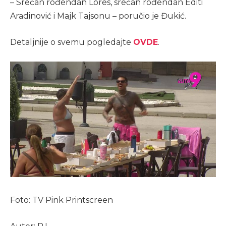
– Srećan rođendan Lores, srećan rođendan Editi
Aradinović i Majk Tajsonu – poručio je Đukić.
Detaljnije o svemu pogledajte
OVDE
.
Foto: TV Pink Printscreen