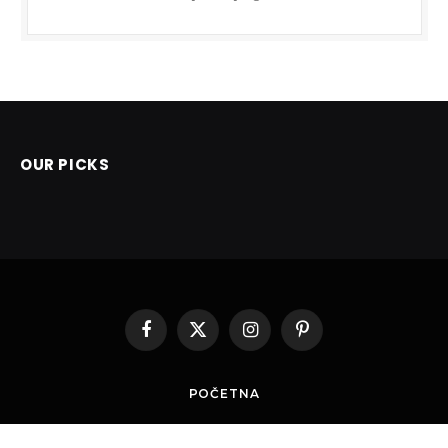
OUR PICKS
Facebook
X
Instagram
Pinterest
(Twitter)
POČETNA
© 2026 ThemeSphere. Designed by
ThemeSphere
.