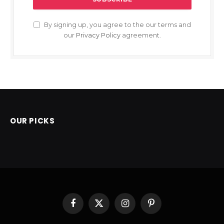
By signing up, you agree to the our terms and
our
Privacy Policy
agreement.
OUR PICKS
Facebook
X
Instagram
Pinterest
(Twitter)