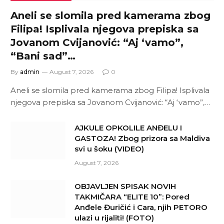
Aneli se slomila pred kamerama zbog
Filipa! Isplivala njegova prepiska sa
Jovanom Cvijanović: “Aj ‘vamo”,
“Bani sad”…
By
admin
August 7, 2026
0
Aneli se slomila pred kamerama zbog Filipa! Isplivala
njegova prepiska sa Jovanom Cvijanović: “Aj ‘vamo”,…
AJKULE OPKOLILE ANĐELU I
GASTOZA! Zbog prizora sa Maldiva
svi u šoku (VIDEO)
August 7, 2026
OBJAVLJEN SPISAK NOVIH
TAKMIČARA “ELITE 10”: Pored
Anđele Đuričić i Cara, njih PETORO
ulazi u rijaliti! (FOTO)