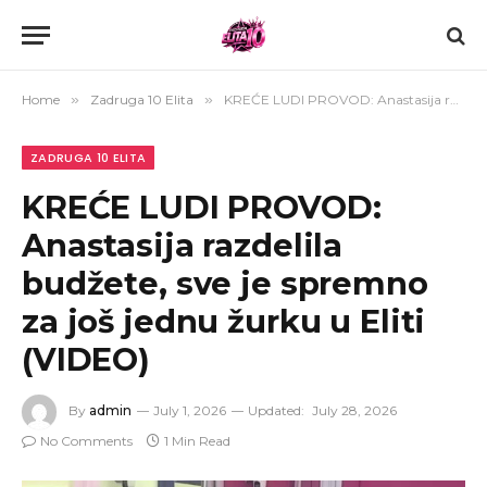
Home
»
Zadruga 10 Elita
»
KREĆE LUDI PROVOD: Anastasija razdelila budžete, sve je spremno za još jednu žurku u Eliti (VIDEO)
ZADRUGA 10 ELITA
KREĆE LUDI PROVOD:
Anastasija razdelila
budžete, sve je spremno
za još jednu žurku u Eliti
(VIDEO)
By
admin
July 1, 2026
Updated:
July 28, 2026
No Comments
1 Min Read