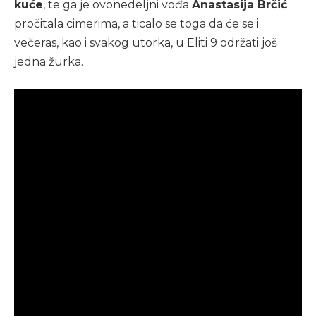
kuće
, te ga je ovonedeljni vođa
Anastasija Brčić
pročitala cimerima, a ticalo se toga da će se i
večeras, kao i svakog utorka, u Eliti 9 održati još
jedna žurka.