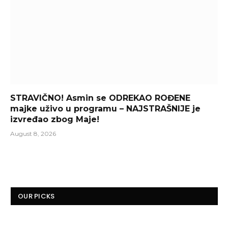
STRAVIČNO! Asmin se ODREKAO ROĐENE
majke uživo u programu – NAJSTRAŠNIJE je
izvređao zbog Maje!
August 8, 2026
OUR PICKS