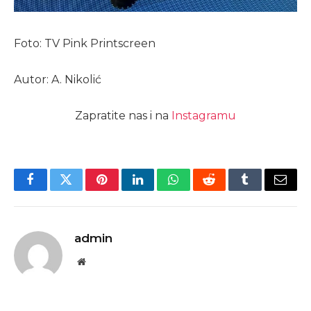
Foto: TV Pink Printscreen
Autor: A. Nikolić
Zapratite nas i na
Instagramu
Facebook
Twitter
Pinterest
LinkedIn
WhatsApp
Reddit
Tumblr
Email
admin
Website