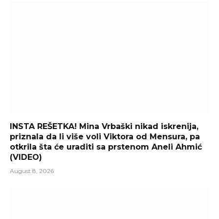
INSTA REŠETKA! Mina Vrbaški nikad iskrenija,
priznala da li više voli Viktora od Mensura, pa
otkrila šta će uraditi sa prstenom Aneli Ahmić
(VIDEO)
August 8, 2026