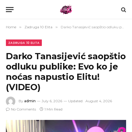
Home
»
Zadruga 10 Elita
»
Darko Tanasijević saopštio odluku publike: Evo ko je noćas napustio Elitu! (VIDEO)
ZADRUGA 10 ELITA
Darko Tanasijević saopštio
odluku publike: Evo ko je
noćas napustio Elitu!
(VIDEO)
By
admin
July 6, 2026
Updated:
August 4, 2026
No Comments
1 Min Read