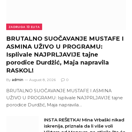
ZADRUGA 10 ELITA
BRUTALNO SUOČAVANJE MUSTAFE I
ASMINA UŽIVO U PROGRAMU:
Isplivale NAJPRLJAVIJE tajne
porodice Durdžić, Maja napravila
RASKOL!
By
admin
August 8, 2026
0
BRUTALNO SUOČAVANJE MUSTAFE I ASMINA
UŽIVO U PROGRAMU: Isplivale NAJPRLJAVIJE tajne
porodice Durdžić, Maja napravila…
INSTA REŠETKA! Mina Vrbaški nikad
iskrenija, priznala da li više voli