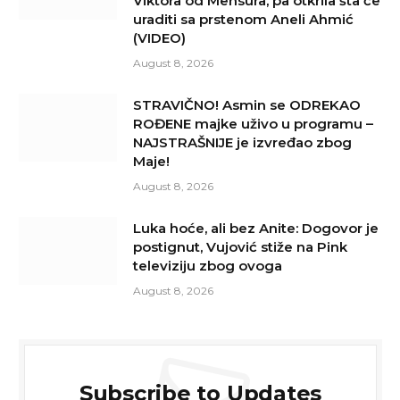
Viktora od Mensura, pa otkrila šta će
uraditi sa prstenom Aneli Ahmić
(VIDEO)
August 8, 2026
STRAVIČNO! Asmin se ODREKAO
ROĐENE majke uživo u programu –
NAJSTRAŠNIJE je izvređao zbog
Maje!
August 8, 2026
Luka hoće, ali bez Anite: Dogovor je
postignut, Vujović stiže na Pink
televiziju zbog ovoga
August 8, 2026
Subscribe to Updates