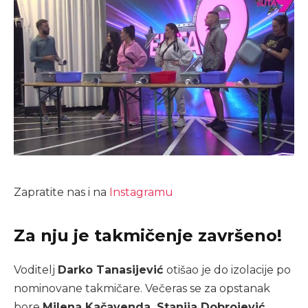
Zapratite nas i na
Instagramu
Za nju je takmičenje završeno!
Voditelj
Darko Tanasijević
otišao je do izolacije po
nominovane takmičare. Večeras se za opstanak
bore
Milena Kačavenda, Stanija Dobrojević,