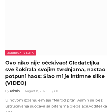
ZADRUGA 10 ELITA
Ovo niko nije očekivao! Gledateljka
sve šokirala svojim tvrdnjama, nastao
potpuni haos: Slao mi je intimne slike
(VIDEO)
By
admin
August 8, 2026
0
U novom izdanju emisije ”Narod pita”, Asmin se bez
ustručavanja suočava sa pitanjima gledalaca.Voditeljka