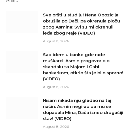
Ana…
Sve pršti u studiju! Nena Opozicija
obrušila po Dači, pa okrenula ploču
zbog Asmina: Svi su mi okrenuli
leđa zbog Maje (VIDEO)
August 8, 2026
Sad idem u banke gde rade
muškarci: Asmin progovorio o
skandalu sa Majom i Gabi
bankarkom, otkrio šta je bilo sporno!
(VIDEO)
August 8, 2026
Nisam nikada nju gledao na taj
način: Asmin negirao da mu se
dopadala Mina, Dača izneo drugačiji
stav! (VIDEO)
August 8, 2026