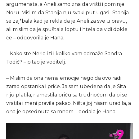
argumenata, a Aneli samo zna da vrišti i pominje
Noru. Mislim da Stanija nju svaki put ugasi- Stanija
se zaj*bala kad je rekla da je Aneli za sve u pravu,
ali mislim da je spuštala loptu i htela da vidi dokle
će – odgovorila je Hana.
– Kako ste Nerio i ti i koliko vam odmaže Sandra
Todić? – pitao je voditelj.
– Mislim da ona nema emocije nego da ovo radi
zarad opstanka i priče. Ja sam ubeđena da je Sita
nju platila, namestila priču sa trudnoćom da bi se
vratila i meni pravila pakao. Ništa joj nisam uradila, a
ona je opsednuta sa mnom – dodala je Hana.