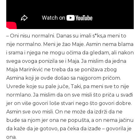
– Oni nisu normalni. Danas su imali s*ks,a meni to
nije normalno. Meni je žao Maje. Asmin nema blama
i srama i njega ne mogu očima da gledam, ali nakon
svega ovoga ponizila se i Maja. Ja mislim da jedna
Maja Marinkvić ne treba da se ponižava zbog
Asmina koji je ovde došao sa najgorom pričom.
Uvrede koje su pale juče, Taki, pa meni sve to nije
normlano. Ja mislim da on sve misli što priča u svađi
jer on više govori loše stvari nego što govori dobre.
Asmin sve ovo misli. On ne može da izdrži da ne
bude sa njom jer ona ne popušta, a on nema jačinu
da kaže da je gotovo, pa čeka da izađe – govorila je
ona.