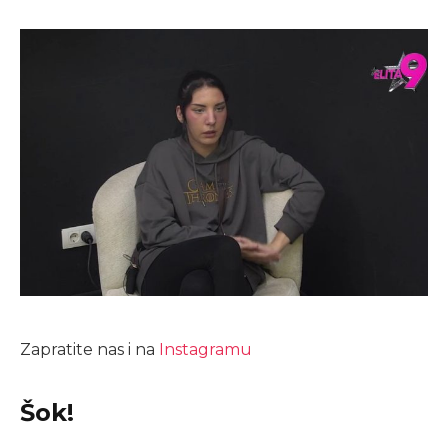
Zapratite nas i na
Instagramu
Šok!