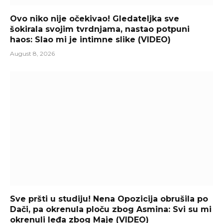
Ovo niko nije očekivao! Gledateljka sve
šokirala svojim tvrdnjama, nastao potpuni
haos: Slao mi je intimne slike (VIDEO)
August 8, 2026
Sve pršti u studiju! Nena Opozicija obrušila po
Dači, pa okrenula ploču zbog Asmina: Svi su mi
okrenuli leđa zbog Maje (VIDEO)