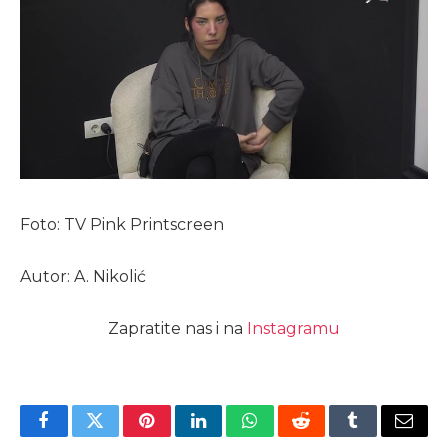
Foto: TV Pink Printscreen
Autor: A. Nikolić
Zapratite nas i na
Instagramu
Facebook
Twitter
Pinterest
LinkedIn
WhatsApp
Reddit
Tumblr
Email