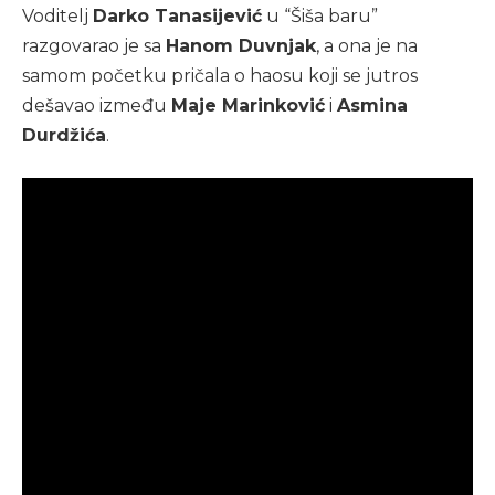
Voditelj
Darko Tanasijević
u “Šiša baru”
razgovarao je sa
Hanom Duvnjak
, a ona je na
samom početku pričala o haosu koji se jutros
dešavao između
Maje Marinković
i
Asmina
Durdžića
.