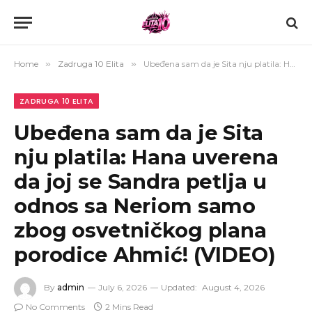
Home
»
Zadruga 10 Elita
»
Ubeđena sam da je Sita nju platila: Hana uverena da joj se Sandra petlja u odnos sa Neriom samo zbog osvetničkog plana porodice Ahmić! (VIDEO)
ZADRUGA 10 ELITA
Ubeđena sam da je Sita
nju platila: Hana uverena
da joj se Sandra petlja u
odnos sa Neriom samo
zbog osvetničkog plana
porodice Ahmić! (VIDEO)
By
admin
July 6, 2026
Updated:
August 4, 2026
No Comments
2 Mins Read