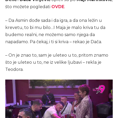
što možete pogledati
OVDE
.
– Da Asmin dođe sada i da igra, a da ona ležin u
krevetu, to bi mu bilo…I Maja je malo kriva tu da
budemo realni, ne možemo samo njega da
napadamo. Pa čekaj, i ti si kriva – rekao je Dača.
– On je znao to, sam je uleteo u to, pritom znamo
što je uleteo u to, ne iz velike ljubavi – rekla je
Teodora.