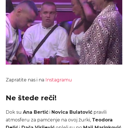
Zapratite nas i na
Instagramu
Ne štede reči!
Dok su
Ana Bertić
i
Novica Bulatović
pravili
atmosferu za pamćenje na ovoj žurki,
Teodora
Delić
i
Dača Virijević
opleli su po
Maji Marinković
,