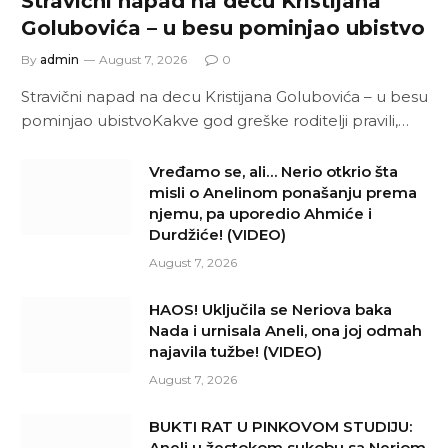
Stravični napad na decu Kristijana
Golubovića – u besu pominjao ubistvo
By
admin
August 7, 2026
0
Stravični napad na decu Kristijana Golubovića – u besu
pominjao ubistvoKakve god greške roditelji pravili,…
Vređamo se, ali… Nerio otkrio šta
misli o Anelinom ponašanju prema
njemu, pa uporedio Ahmiće i
Durdžiće! (VIDEO)
August 7, 2026
HAOS! Uključila se Neriova baka
Nada i urnisala Aneli, ona joj odmah
najavila tužbe! (VIDEO)
August 7, 2026
BUKTI RAT U PINKOVOM STUDIJU:
Aneli u žestokom sukobu sa Neriom