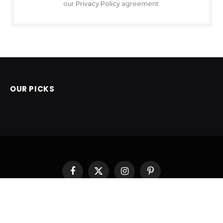
our
Privacy Policy
agreement.
OUR PICKS
Facebook
X
Instagram
Pinterest
(Twitter)
POČETNA