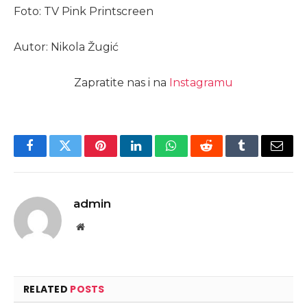
Foto: TV Pink Printscreen
Autor: Nikola Žugić
Zapratite nas i na
Instagramu
Facebook
Twitter
Pinterest
LinkedIn
WhatsApp
Reddit
Tumblr
Email
admin
Website
RELATED
POSTS