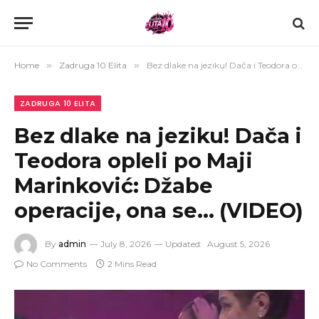
Home
»
Zadruga 10 Elita
»
Bez dlake na jeziku! Dača i Teodora opleli po Maji Marinković: Džabe operacije, ona se… (VIDEO)
ZADRUGA 10 ELITA
Bez dlake na jeziku! Dača i
Teodora opleli po Maji
Marinković: Džabe
operacije, ona se… (VIDEO)
By
admin
July 8, 2026
Updated:
August 5, 2026
No Comments
2 Mins Read