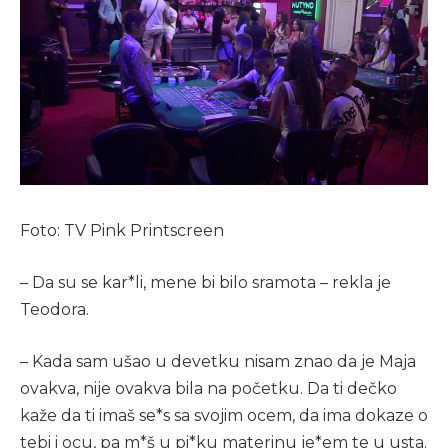
Foto: TV Pink Printscreen
– Da su se kar*li, mene bi bilo sramota – rekla je
Teodora.
– Kada sam ušao u devetku nisam znao da je Maja
ovakva, nije ovakva bila na početku. Da ti dečko
kaže da ti imaš se*s sa svojim ocem, da ima dokaze o
tebi i ocu, pa m*š u pi*ku materinu je*em te u usta.