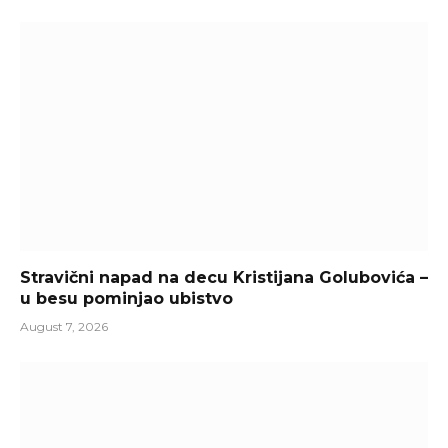
Stravični napad na decu Kristijana Golubovića –
u besu pominjao ubistvo
August 7, 2026