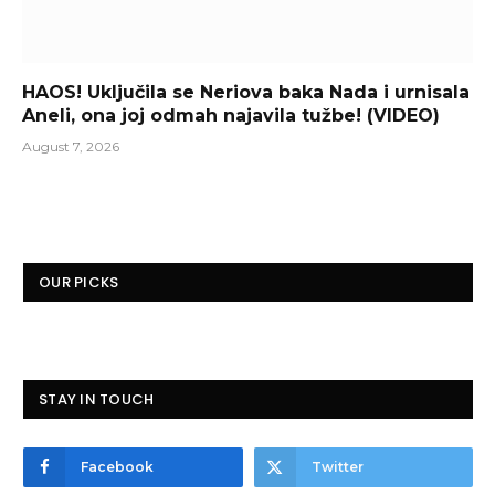
HAOS! Uključila se Neriova baka Nada i urnisala
Aneli, ona joj odmah najavila tužbe! (VIDEO)
August 7, 2026
OUR PICKS
STAY IN TOUCH
Facebook
Twitter