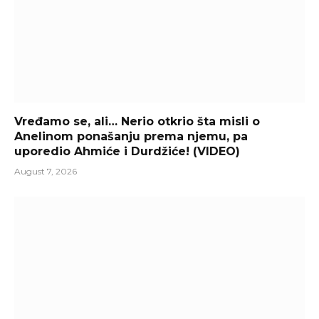
Vređamo se, ali… Nerio otkrio šta misli o
Anelinom ponašanju prema njemu, pa
uporedio Ahmiće i Durdžiće! (VIDEO)
August 7, 2026