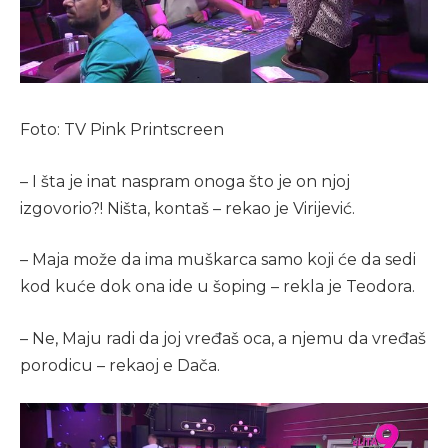
Foto: TV Pink Printscreen
– I šta je inat naspram onoga što je on njoj
izgovorio?! Ništa, kontaš – rekao je Virijević.
– Maja može da ima muškarca samo koji će da sedi
kod kuće dok ona ide u šoping – rekla je Teodora.
– Ne, Maju radi da joj vređaš oca, a njemu da vređaš
porodicu – rekaoj e Dača.