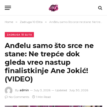
Home
»
Zadruga 10 Elita
»
Anđelu samo što srce ne stane: Ne trepće dok gleda vreo nastup finalistkinje Ane Jokić! (VIDEO)
ZADRUGA 10 ELITA
Anđelu samo što srce ne
stane: Ne trepće dok
gleda vreo nastup
finalistkinje Ane Jokić!
(VIDEO)
By
admin
July 3, 2026
Updated:
July 30, 2026
No Comments
1 Min Read