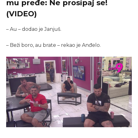
mu pređe: Ne prosipaj se!
(VIDEO)
– Au – dodao je Janjuš.
– Beži boro, au brate – rekao je Anđelo.