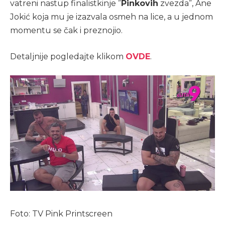
vatreni nastup finalistkinje ”
Pinkovih
zvezda”, Ane
Jokić koja mu je izazvala osmeh na lice, a u jednom
momentu se čak i preznojio.
Detaljnije pogledajte klikom
OVDE
.
Foto: TV Pink Printscreen