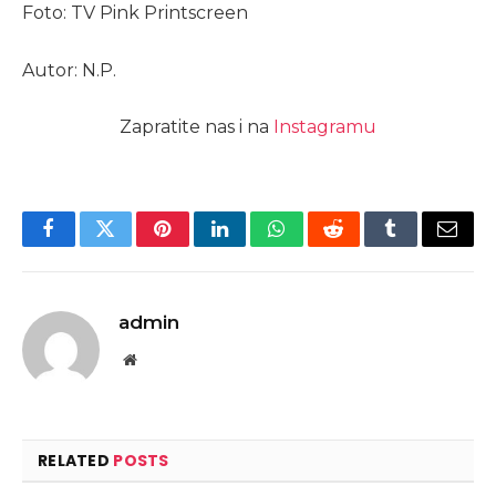
Foto: TV Pink Printscreen
Autor: N.P.
Zapratite nas i na
Instagramu
Facebook
Twitter
Pinterest
LinkedIn
WhatsApp
Reddit
Tumblr
Email
admin
Website
RELATED
POSTS