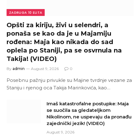
ZADRUGA 10 ELITA
Opšti za kiriju, živi u selendri, a
ponaša se kao da je u Majamiju
rođena: Maja kao nikada do sad
oplela po Staniji, pa se osvrnula na
Takija! (VIDEO)
By
admin
August 9, 2026
0
Posebnu pažnju privukle su Majine tvrdnje vezane za
Staniju i njenog oca Takija Marinkovića, kao…
Imaš katastrofalne postupke: Maja
se suočila sa gledateljkom
Nikolinom, ne uspevaju da pronađu
zajednički jezik! (VIDEO)
August 9, 2026