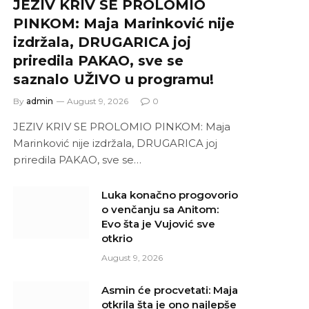
JEZIV KRIV SE PROLOMIO
PINKOM: Maja Marinković nije
izdržala, DRUGARICA joj
priredila PAKAO, sve se
saznalo UŽIVO u programu!
By
admin
August 9, 2026
0
JEZIV KRIV SE PROLOMIO PINKOM: Maja
Marinković nije izdržala, DRUGARICA joj
priredila PAKAO, sve se…
Luka konačno progovorio
o venčanju sa Anitom:
Evo šta je Vujović sve
otkrio
August 9, 2026
Asmin će procvetati: Maja
otkrila šta je ono najlepše