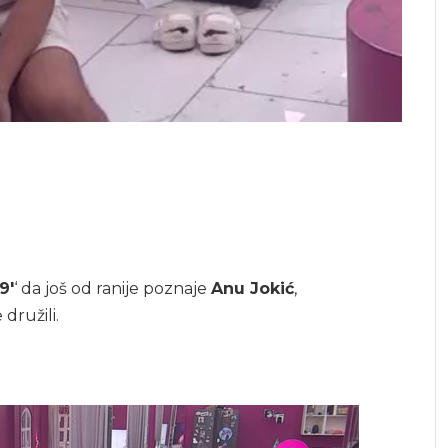
9′
‘ da još od ranije poznaje
Anu Jokić
,
e družili.