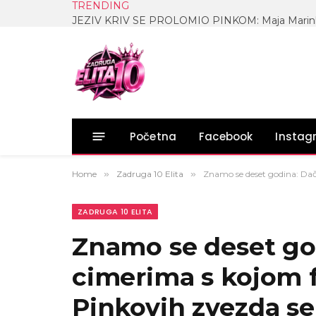
TRENDING
Početna
Facebook
Insta
Home
»
Zadruga 10 Elita
»
Znamo se deset godina: Dač
ZADRUGA 10 ELITA
Znamo se deset go
cimerima s kojom f
Pinkovih zvezda se