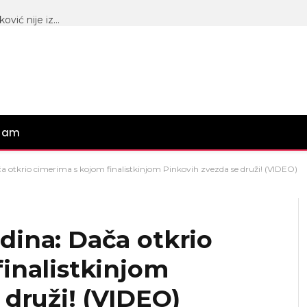
JEZIV KRIV SE PROLOMIO PINKOM: Maja Marinković nije izdržala, DRUGARICA joj priredila PAKAO, sve se saznalo UŽIVO u programu!
gram
a otkrio cimerima s kojom finalistkinjom Pinkovih zvezda se druži! (VIDEO)
dina: Dača otkrio
inalistkinjom
 druži! (VIDEO)