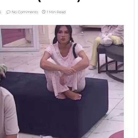
6
No Comments
1 Min Read