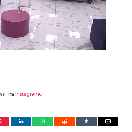
as i na
Instagramu
Pinterest
LinkedIn
WhatsApp
Reddit
Tumblr
Email