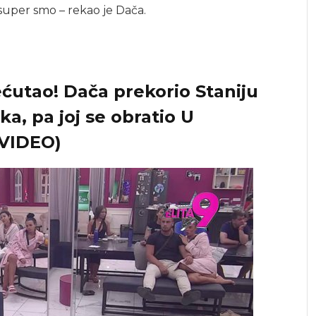
i super smo – rekao je Dača.
rećutao! Dača prekorio Staniju
ka, pa joj se obratio U
VIDEO)