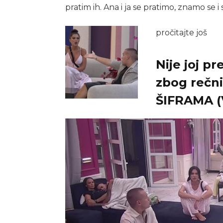
pratim ih. Ana i ja se pratimo, znamo se 
pročitajte još
Nije joj p
zbog rečni
ŠIFRAMA (