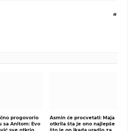
Website
čno progovorio
Asmin će procvetati: Maja
u sa Anitom: Evo
otkrila šta je ono najlepše
ović sve otkrio
što je on ikada uradio za