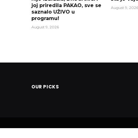
joj priredila PAKAO, sve se
August 9, 202
saznalo UŽIVO u
programu!
August 9, 2026
OUR PICKS