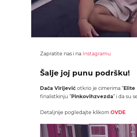
Zapratite nas i na
Instagramu
Šalje joj punu podršku!
Dača Virijević
otkrio je cimerima ”
Elite 
finalistkinju ”
Pinkovih
zvezda
” i da su s
Detaljnije pogledajte klikom
OVDE
.