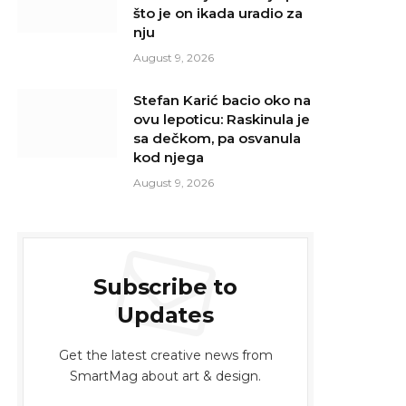
što je on ikada uradio za
nju
August 9, 2026
Stefan Karić bacio oko na
ovu lepoticu: Raskinula je
sa dečkom, pa osvanula
kod njega
August 9, 2026
Subscribe to
Updates
Get the latest creative news from
SmartMag about art & design.