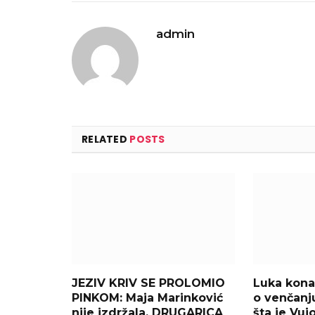
admin
RELATED
POSTS
JEZIV KRIV SE PROLOMIO
Luka kona
PINKOM: Maja Marinković
o venčanj
nije izdržala, DRUGARICA
šta je Vuj