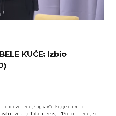
BELE KUĆE: Izbio
O)
e izbor ovonedeljnog vođe, koji je doneo i
ti u izolaciji. Tokom emisije “Pretres nedelje i