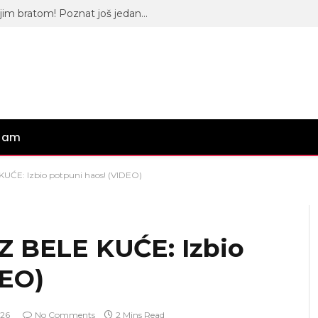
Filip Car presrećan jer ulazi sa svojim bratom! Poznat još jedan učesnik “Elite 10” – Obratio se javnosti i potvrdio
gram
UĆE: Izbio potpuni haos! (VIDEO)
Z BELE KUĆE: Izbio
DEO)
026
No Comments
2 Mins Read