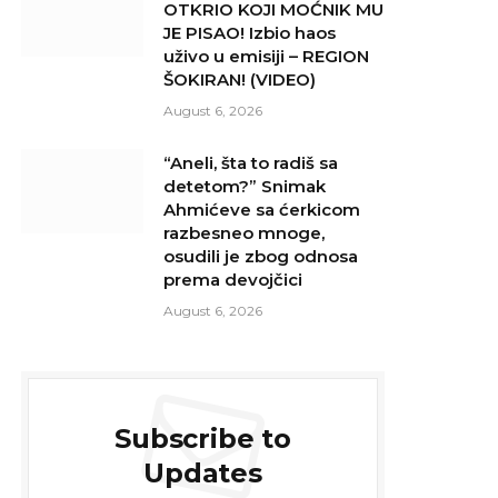
OTKRIO KOJI MOĆNIK MU
JE PISAO! Izbio haos
uživo u emisiji – REGION
ŠOKIRAN! (VIDEO)
August 6, 2026
“Aneli, šta to radiš sa
detetom?” Snimak
Ahmićeve sa ćerkicom
razbesneo mnoge,
osudili je zbog odnosa
prema devojčici
August 6, 2026
Subscribe to
Updates