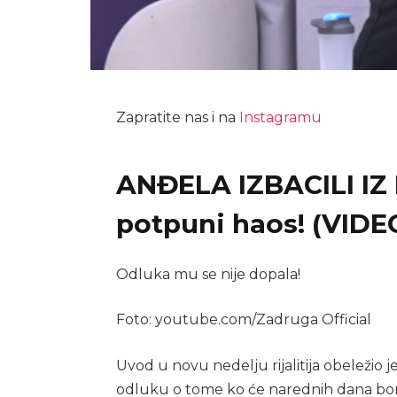
Zapratite nas i na
Instagramu
ANĐELA IZBACILI IZ 
potpuni haos! (VIDE
Odluka mu se nije dopala!
Foto: youtube.com/Zadruga Official
Uvod u novu nedelju rijalitija obeležio j
odluku o tome ko će narednih dana boravi