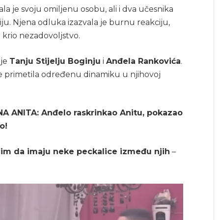
a je svoju omiljenu osobu, ali i dva učesnika
iju. Njena odluka izazvala je burnu reakciju,
 krio nezadovoljstvo.
lje
Tanju Stijelju Boginju
i
Anđela Rankovića
.
 je primetila određenu dinamiku u njihovoj
ANITA: Anđelo raskrinkao Anitu, pokazao
o!
idim da imaju neke peckalice između njih
–