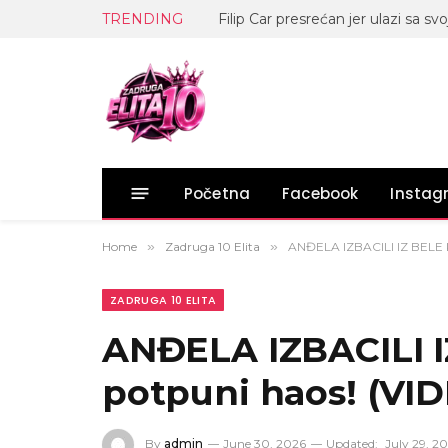
TRENDING
Početna
Facebook
Insta
Home
»
Zadruga 10 Elita
»
ANĐELA IZBACILI IZ BELE K
ZADRUGA 10 ELITA
ANĐELA IZBACILI I
potpuni haos! (VI
By
admin
June 30, 2026
Updated:
July 29, 2