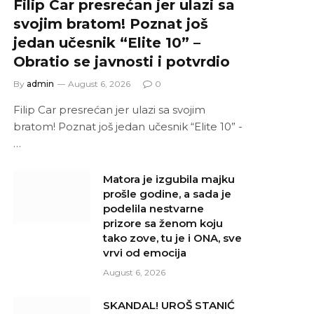
Filip Car presrećan jer ulazi sa
svojim bratom! Poznat još
jedan učesnik “Elite 10” –
Obratio se javnosti i potvrdio
By
admin
August 6, 2026
0
Filip Car presrećan jer ulazi sa svojim
bratom! Poznat još jedan učesnik “Elite 10” -
…
Matora je izgubila majku
prošle godine, a sada je
podelila nestvarne
prizore sa ženom koju
tako zove, tu je i ONA, sve
vrvi od emocija
August 6, 2026
SKANDAL! UROŠ STANIĆ