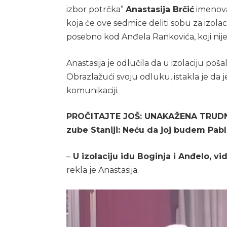
izbor potrčka”
Anastasija Brčić
imenoval
koja će ove sedmice deliti sobu za izolac
posebno kod Anđela Rankovića, koji nije
Anastasija je odlučila da u izolaciju poša
Obrazlažući svoju odluku, istakla je da
komunikaciji.
PROČITAJTE JOŠ: UNAKAŽENA TRUDNA 
zube Staniji: Neću da joj budem Pabl
–
U izolaciju idu Boginja i Anđelo, v
rekla je Anastasija.