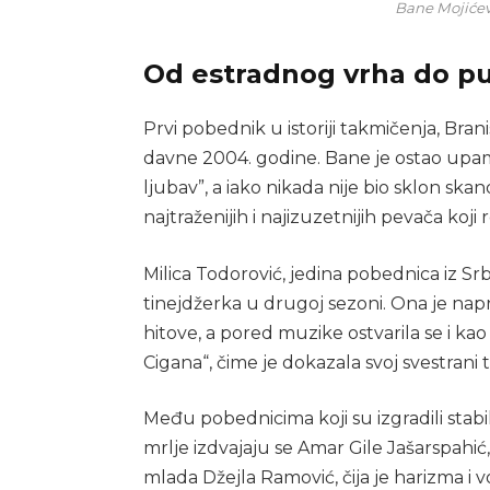
Bane Mojićevi
Od estradnog vrha do p
Prvi pobednik u istoriji takmičenja, Bran
davne 2004. godine. Bane je ostao upam
ljubav”, a iako nikada nije bio sklon skan
najtraženijih i najizuzetnijih pevača koj
Milica Todorović, jedina pobednica iz Srb
tinejdžerka u drugoj sezoni. Ona je nap
hitove, a pored muzike ostvarila se i k
Cigana“, čime je dokazala svoj svestrani 
Među pobednicima koji su izgradili stabi
mrlje izdvajaju se Amar Gile Jašarspahić
mlada Džejla Ramović, čija je harizma i