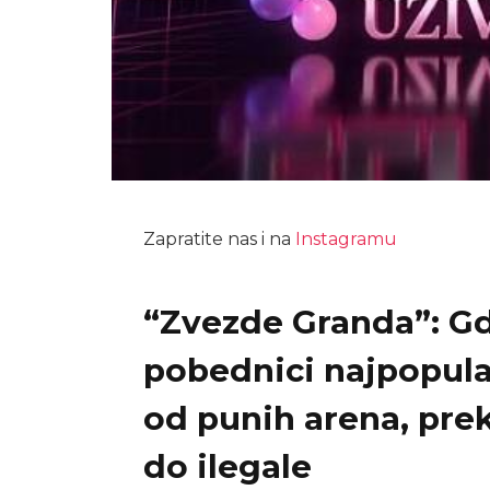
Zapratite nas i na
Instagramu
“Zvezde Granda”: Gde
pobednici najpopula
od punih arena, pre
do ilegale