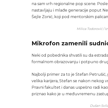
na sam vrh regionalne pop scene. Posle
nastavljaju i mlađe generacije poput N
Šejle Zonić, koji pod mentorskim palica
Milica Todorović / 
Mikrofon zamenili sudni
Neki od pobednika shvatili su da estrada i
formalnom obrazovanju i potpuno drug
Najbolji primer za to je Stefan Petruši
velika karijera, Stefan se nakon nekog 
Pravni fakultet i danas uspešno radi kao
priznao kako je u međuvremenu zastupa
Dušan Svila