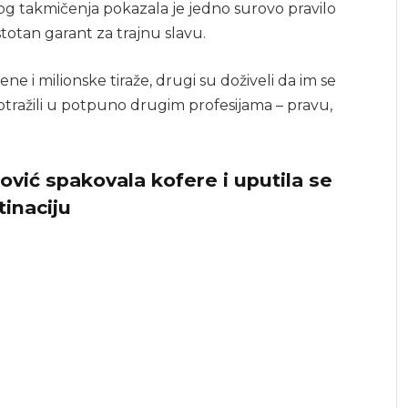
vog takmičenja pokazala je jedno surovo pravilo
stotan garant za trajnu slavu.
e i milionske tiraže, drugi su doživeli da im se
 potražili u potpuno drugim profesijama – pravu,
fović spakovala kofere i uputila se
tinaciju