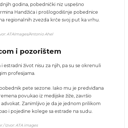
dnjih godina, pobednički niz uspešno
ermina Handžića i prošlogodišnje pobednice
ma regionalnih zvezda krče svoj put ka vrhu.
Izvor: ATAImages/Antonio Ahel
com i pozorištem
 estradni život nisu za njih, pa su se okrenuli
im profesijama.
ć, pobednik pete sezone. Iako mu je predviđana
vremena povukao iz medijske žiže, završio
 advokat. Zanimljivo je da je jednom prilikom
o i pojedine kolege sa estrade na sudu.
r / Izvor: ATA images