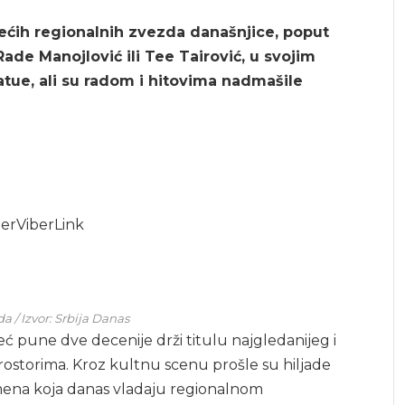
većih regionalnih zvezda današnjice, poput
Rade Manojlović ili Tee Tairović, u svojim
tue, ali su radom i hitovima nadmašile
er
Viber
Link
 / Izvor: Srbija Danas
 pune dve decenije drži titulu najgledanijeg i
rostorima. Kroz kultnu scenu prošle su hiljade
imena koja danas vladaju regionalnom