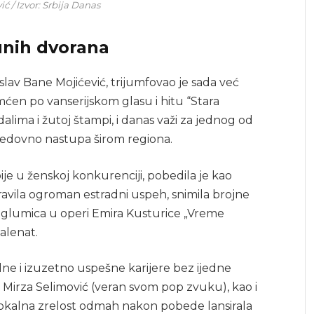
ć / Izvor: Srbija Danas
unih dvorana
islav Bane Mojićević, trijumfovao je sada već
ćen po vanserijskom glasu i hitu “Stara
dalima i žutoj štampi, i danas važi za jednog od
i redovno nastupa širom regiona.
ije u ženskoj konkurenciji, pobedila je kao
ravila ogroman estradni uspeh, snimila brojne
ao glumica u operi Emira Kusturice „Vreme
talenat.
lne i izuzetno uspešne karijere bez ijedne
, Mirza Selimović (veran svom pop zvuku), kao i
 vokalna zrelost odmah nakon pobede lansirala