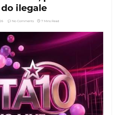
 do ilegale
026
No Comments
7 Mins Read