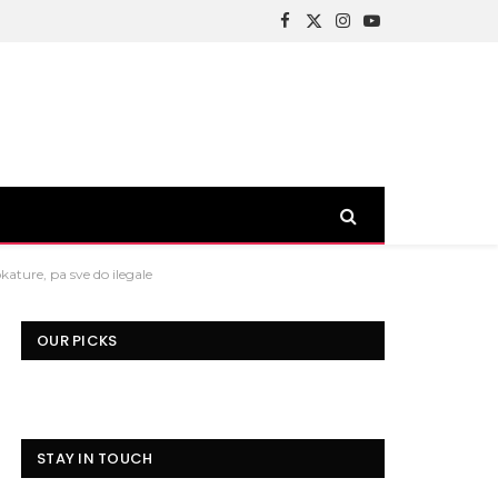
Facebook
X
Instagram
YouTube
(Twitter)
ature, pa sve do ilegale
OUR PICKS
STAY IN TOUCH