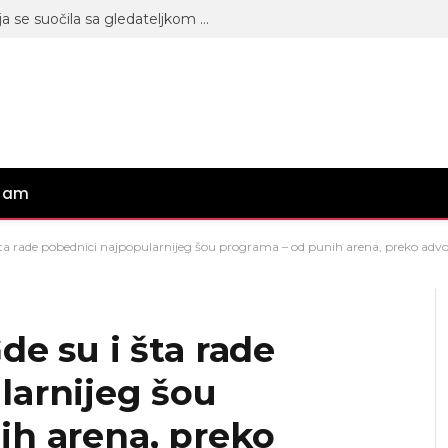
Imaš katastrofalne postupke: Maja se suočila sa gledateljkom Nikolinom, ne uspevaju da pronađu zajednički jezik! (VIDEO)
gram
ta rade pobednici najpopularnijeg šou programa – od punih arena, preko advok
de su i šta rade
larnijeg šou
ih arena, preko