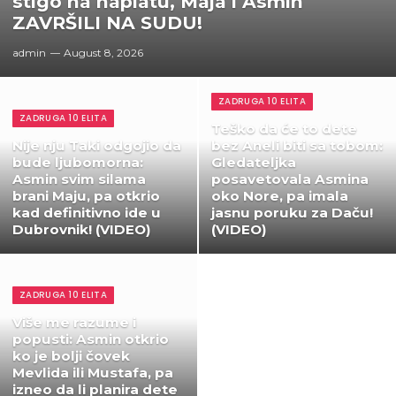
stigo na naplatu, Maja i Asmin
ZAVRŠILI NA SUDU!
admin
August 8, 2026
ZADRUGA 10 ELITA
ZADRUGA 10 ELITA
Teško da će to dete
Nije nju Taki odgojio da
bez Aneli biti sa tobom:
bude ljubomorna:
Gledateljka
Asmin svim silama
posavetovala Asmina
brani Maju, pa otkrio
oko Nore, pa imala
kad definitivno ide u
jasnu poruku za Daču!
Dubrovnik! (VIDEO)
(VIDEO)
ZADRUGA 10 ELITA
Više me razume i
popusti: Asmin otkrio
ko je bolji čovek
Mevlida ili Mustafa, pa
izneo da li planira dete