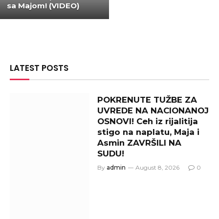
sa Majom! (VIDEO)
LATEST POSTS
POKRENUTE TUŽBE ZA
UVREDE NA NACIONANOJ
OSNOVI! Ceh iz rijalitija
stigo na naplatu, Maja i
Asmin ZAVRŠILI NA
SUDU!
By
admin
August 8, 2026
0