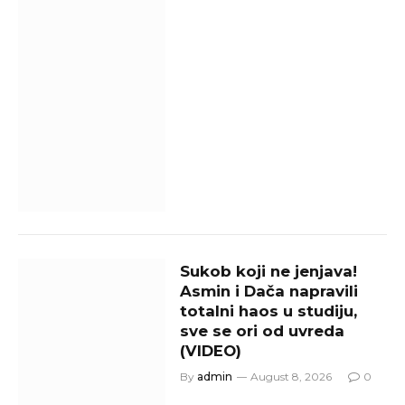
Sukob koji ne jenjava!
Asmin i Dača napravili
totalni haos u studiju,
sve se ori od uvreda
(VIDEO)
By
admin
August 8, 2026
0