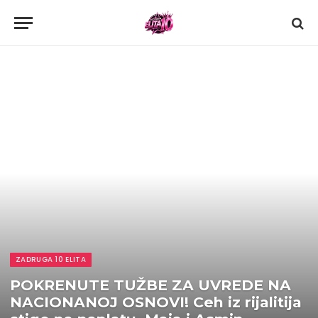
ZADRUGA 10 ELITA
POKRENUTE TUŽBE ZA UVREDE NA
NACIONANOJ OSNOVI! Ceh iz rijalitija