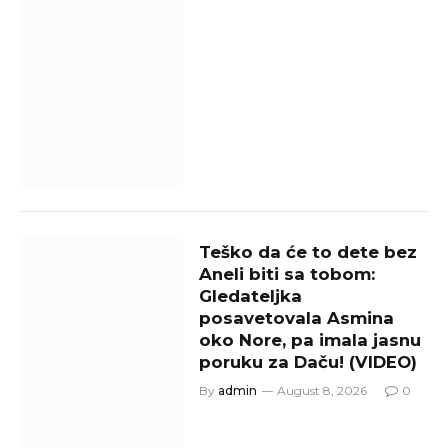
Teško da će to dete bez
Aneli biti sa tobom:
Gledateljka
posavetovala Asmina
oko Nore, pa imala jasnu
poruku za Daču! (VIDEO)
By
admin
August 8, 2026
0