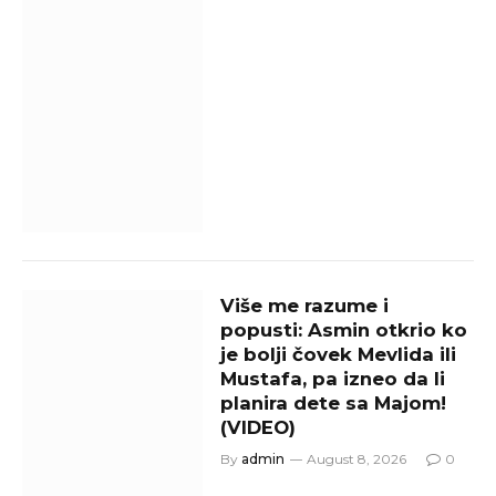
Više me razume i
popusti: Asmin otkrio ko
je bolji čovek Mevlida ili
Mustafa, pa izneo da li
planira dete sa Majom!
(VIDEO)
By
admin
August 8, 2026
0