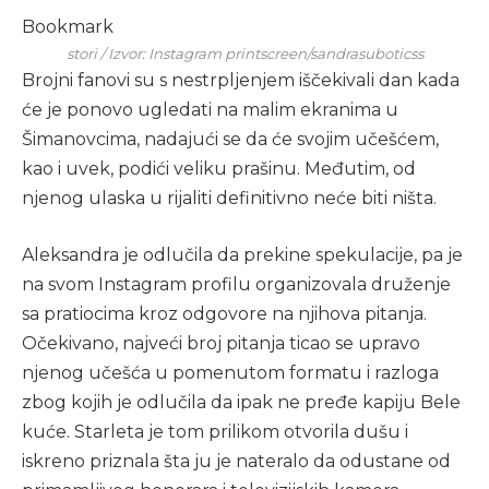
Bookmark
stori / Izvor: Instagram printscreen/sandrasuboticss
Brojni fanovi su s nestrpljenjem iščekivali dan kada
će je ponovo ugledati na malim ekranima u
Šimanovcima, nadajući se da će svojim učešćem,
kao i uvek, podići veliku prašinu. Međutim, od
njenog ulaska u rijaliti definitivno neće biti ništa.
Aleksandra je odlučila da prekine spekulacije, pa je
na svom Instagram profilu organizovala druženje
sa pratiocima kroz odgovore na njihova pitanja.
Očekivano, najveći broj pitanja ticao se upravo
njenog učešća u pomenutom formatu i razloga
zbog kojih je odlučila da ipak ne pređe kapiju Bele
kuće. Starleta je tom prilikom otvorila dušu i
iskreno priznala šta ju je nateralo da odustane od