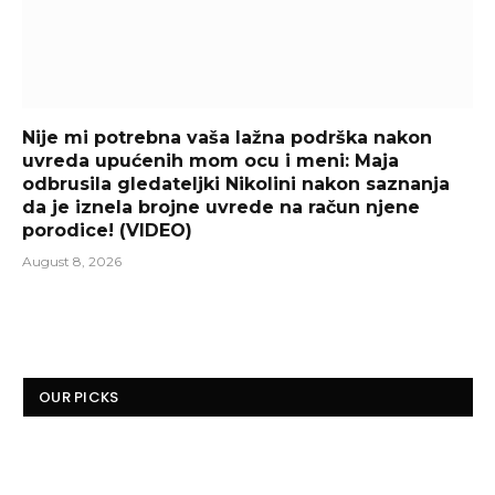
Nije mi potrebna vaša lažna podrška nakon
uvreda upućenih mom ocu i meni: Maja
odbrusila gledateljki Nikolini nakon saznanja
da je iznela brojne uvrede na račun njene
porodice! (VIDEO)
August 8, 2026
OUR PICKS