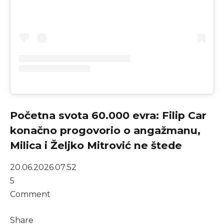
Početna svota 60.000 evra: Filip Car
konačno progovorio o angažmanu,
Milica i Željko Mitrović ne štede
20.06.2026.
07:52
5
Comment
Share