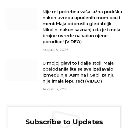
Nije mi potrebna vaša lažna podrška
nakon uvreda upućenih mom ocu i
meni: Maja odbrusila gledateljki
Nikolini nakon saznanja da je iznela
brojne uvrede na račun njene
porodice! (VIDEO)
August 8, 2026
U mojoj glavi to i dalje stoji: Maja
obelodanila šta se sve izešavalo
između nje, Asmina i Gabi, za nju
nije imala lepu reč! (VIDEO)
August 8, 2026
Subscribe to Updates