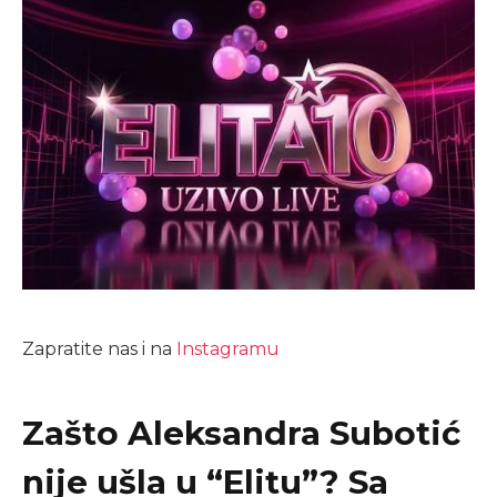
Zapratite nas i na
Instagramu
Zašto Aleksandra Subotić
nije ušla u “Elitu”? Sa