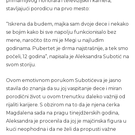
primamljivog honorara i televizijskih kamera,
stavljajući porodicu na prvo mesto:
“Iskrena da budem, majka sam dvoje dece i nekako
se bojim kako bi sve napolju funkcionisalo bez
mene, naročito što mi je Megi u najluđim
godinama. Pubertet je drma najstrašnije, a tek smo
počeli, 12 godina”, napisala je Aleksandra Subotić na
svom storiju.
Ovom emotivnom porukom Subotićeva je jasno
stavila do znanja da su joj vaspitanje dece i miran
porodični život u ovom trenutku daleko važniji od
rijaliti karijere. S obzirom na to da je njena ćerka
Magdalena sada na pragu tinejdžerskih godina,
Aleksandra je procenila da joj je majčinska figura u
kući neophodna i da ne želi da propusti važne