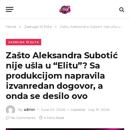
Home
»
Zadruga 10 Elita
»
Zašto Aleksandra Subotić nije ušla u “Elitu”? Sa produkcijom napravila izvanredan dogovor, a onda se desilo ovo
ZADRUGA 10 ELITA
Zašto Aleksandra Subotić
nije ušla u “Elitu”? Sa
produkcijom napravila
izvanredan dogovor, a
onda se desilo ovo
By
admin
June 20, 2026
Updated:
July 19, 2026
No Comments
4 Mins Read