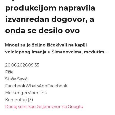
produkcijom napravila
izvanredan dogovor, a
onda se desilo ovo
Mnogi su je željno iščekivali na kapiji
velelepnog imanja u Šimanovcima, međutim…
20.06.2026.
09:35
Piše:
Staša Savić
Facebook
WhatsApp
Facebook
Messenger
Viber
Link
Komentari (3)
Dodaj sd.rs kao željeni izvor na Googlu