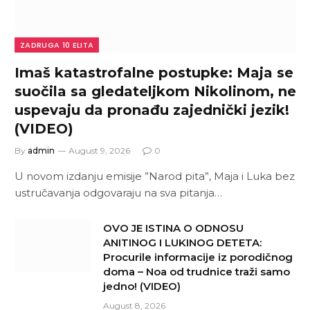
ZADRUGA 10 ELITA
Imaš katastrofalne postupke: Maja se
suočila sa gledateljkom Nikolinom, ne
uspevaju da pronađu zajednički jezik!
(VIDEO)
By
admin
August 9, 2026
0
U novom izdanju emisije ”Narod pita”, Maja i Luka bez
ustručavanja odgovaraju na sva pitanja…
OVO JE ISTINA O ODNOSU
ANITINOG I LUKINOG DETETA:
Procurile informacije iz porodičnog
doma – Noa od trudnice traži samo
jedno! (VIDEO)
August 8, 2026