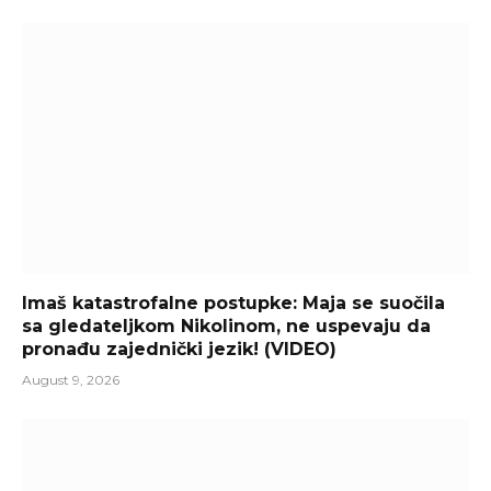
Imaš katastrofalne postupke: Maja se suočila
sa gledateljkom Nikolinom, ne uspevaju da
pronađu zajednički jezik! (VIDEO)
August 9, 2026