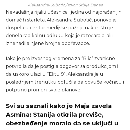
Aleksandra-Subotić / Izvor: Srbija Danas
Nekadašnja rijaliti učesnica i jedna od najpraćenijih
domaćih starleta, Aleksandra Subotić, ponovo je
dospela u centar medijske pažnje nakon što je
donela radikalnu odluku koja je razočarala, ali i
iznenadila njene brojne obožavaoce.
Iako je pre izvesnog vremena za “Blic” zvanično
potvrdila da je postigla dogovor sa produkcijom i
da uskoro ulazi u “Elitu 9”, Aleksandra je u
poslednjem trenutku odlučila da povuče kočnicu i
potpuno promeni svoje planove.
Svi su saznali kako je Maja zavela
Asmina: Stanija otkrila previše,
obezbeđenje moralo da se uključi u