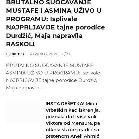
BRUTALNO SUOČAVANJE
MUSTAFE I ASMINA UŽIVO U
PROGRAMU: Isplivale
NAJPRLJAVIJE tajne porodice
Durdžić, Maja napravila
RASKOL!
By
admin
August 8, 2026
0
BRUTALNO SUOČAVANJE MUSTAFE I
ASMINA UŽIVO U PROGRAMU: Isplivale
NAJPRLJAVIJE tajne porodice Durdžić,
Maja napravila…
INSTA REŠETKA! Mina
Vrbaški nikad iskrenija,
priznala da li više voli
Viktora od Mensura, pa
otkrila šta će uraditi sa
prstenom Aneli Ahmić