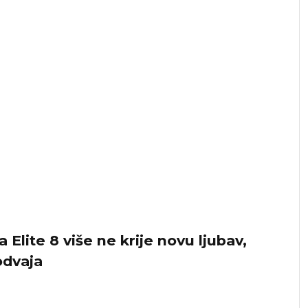
 Elite 8 više ne krije novu ljubav,
odvaja