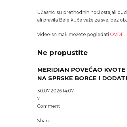
Učesnici su prethodnih noći ostajali bud
ali pravila Bele kuće važe za sve, bez ob
Video-snimak možete pogledati
OVDE
.
Ne propustite
MERIDIAN POVEĆAO KVOTE Z
NA SPRSKE BORCE I DODAT
30.07.2026.
14:07
7
Comment
Share