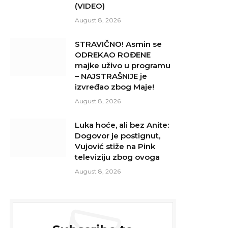
(VIDEO)
August 8, 2026
STRAVIČNO! Asmin se
ODREKAO ROĐENE
majke uživo u programu
– NAJSTRAŠNIJE je
izvređao zbog Maje!
August 8, 2026
Luka hoće, ali bez Anite:
Dogovor je postignut,
Vujović stiže na Pink
televiziju zbog ovoga
August 8, 2026