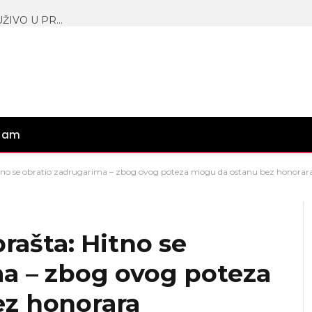
BRUTALNO SUOČAVANJE MUSTAFE I ASMINA UŽIVO U PROGRAMU: Isplivale NAJPRLJAVIJE tajne porodice Durdžić, Maja napravila RASKOL!
gram
 Hitno se obratio zadrugarima – zbog ovog poteza mogu da ostanu bez honorar
prašta: Hitno se
ma – zbog ovog poteza
z honorara