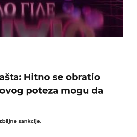
ašta: Hitno se obratio
 ovog poteza mogu da
a
biljne sankcije.