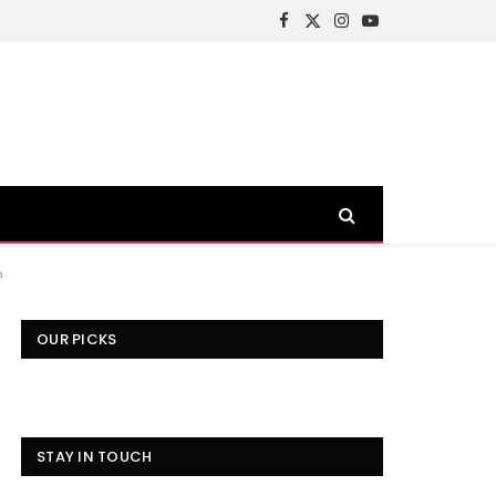
Facebook
X
Instagram
YouTube
(Twitter)
a
OUR PICKS
STAY IN TOUCH