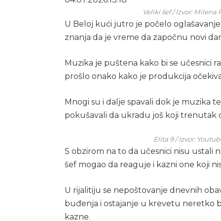
Veliki šef / Izvor: Mile
U Beloj kući jutro je počelo oglašavanje
znanja da je vreme da započnu novi da
Muzika je puštena kako bi se učesnici raz
prošlo onako kako je produkcija očekiva
Mnogi su i dalje spavali dok je muzika te
pokušavali da ukradu još koji trenutak
Elita 9 / Izvor: Youtu
S obzirom na to da učesnici nisu ustali 
šef mogao da reaguje i kazni one koji nis
U rijalitiju se nepoštovanje dnevnih oba
buđenja i ostajanje u krevetu neretko 
kazne.