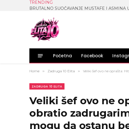
TRENDING
Početna
Facebook
Insta
Home
»
Zadruga 10 Elita
»
Veliki šef ovo ne oprašta:
ZADRUGA 10 ELITA
Veliki šef ovo ne o
obratio zadrugari
mogu da ostanu be