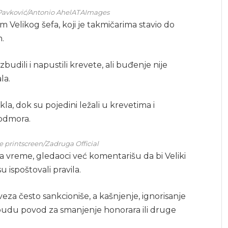
na Pavković/Antonio AhelATAImages
m Velikog šefa, koji je takmičarima stavio do
n.
budili i napustili krevete, ali buđenje nije
la.
kla, dok su pojedini ležali u krevetima i
 odmora.
be printscreen/Zadruga Official
na vreme, gledaoci već komentarišu da bi Veliki
u ispoštovali pravila.
veza često sankcioniše, a kašnjenje, ignorisanje
budu povod za smanjenje honorara ili druge