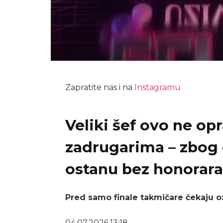
Zapratite nas i na
Instagramu
Veliki šef ovo ne opr
zadrugarima – zbog
ostanu bez honorar
Pred samo finale takmičare čekaju oz
04.07.2026.
13:18