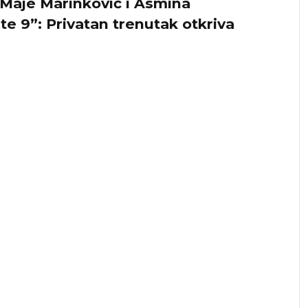
 Maje Marinković i Asmina
ite 9”: Privatan trenutak otkriva