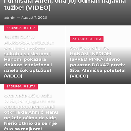
i urnisala Aneli, ona joj odmah najavila
tužbe! (VIDEO)
admin
August 7, 2026
ZADRUGA 10 ELITA
BUKTI RAT U
ZADRUGA 10 ELITA
PINKOVOM STUDIJU:
Aneli u žestokom
SVAĐA ANELI SA
sukobu sa Neriom i
HANOM I NERIOM
Hanom, pokazala
ISPRED PINKA! Javno
dokaze iz telefona i
pokazan DOKAZ protiv
iznela šok optužbe!
Site, Ahmićka poletela!
(VIDEO)
(VIDEO)
ZADRUGA 10 ELITA
Ona neće ući u našu
kuću, za njega su mu
vrata otvorena: Aneli
otkrila da Ahmići Hanu
ne žele očima da vide,
Nerio otkrio da se nije
čuo sa majkom!