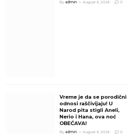
By
admin
August 6, 2026
0
Vreme je da se porodični
odnosi raščivijaju! U
Narod pita stigli Aneli,
Nerio i Hana, ova noć
OBEĆAVA!
By
admin
August 6, 2026
0