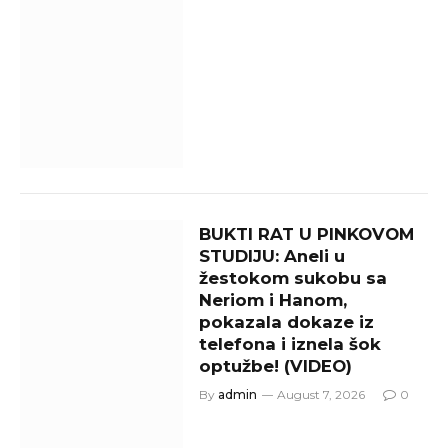
BUKTI RAT U PINKOVOM
STUDIJU: Aneli u
žestokom sukobu sa
Neriom i Hanom,
pokazala dokaze iz
telefona i iznela šok
optužbe! (VIDEO)
By
admin
August 7, 2026
0