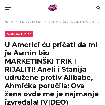
Home
»
Zadruga 10 Elita
»
U Americi ću pričati da mi je Asmin bio MARKETINŠKI TRIK I RIJALITI! Aneli i Stanija udružene protiv Alibabe, Ahmićka poručila: Ova žena ovde me je najmanje izvređala! (VIDEO)
ZADRUGA 10 ELITA
U Americi ću pričati da mi
je Asmin bio
MARKETINŠKI TRIK I
RIJALITI! Aneli i Stanija
udružene protiv Alibabe,
Ahmićka poručila: Ova
žena ovde me je najmanje
izvređala! (VIDEO)