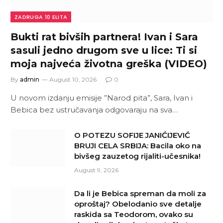
ZADRUGA 10 ELITA
Bukti rat bivših partnera! Ivan i Sara
sasuli jedno drugom sve u lice: Ti si
moja najveća životna greška (VIDEO)
By
admin
August 10, 2026
0
U novom izdanju emisije ”Narod pita”, Sara, Ivan i
Bebica bez ustručavanja odgovaraju na sva…
O POTEZU SOFIJE JANIĆIJEVIĆ
BRUJI CELA SRBIJA: Bacila oko na
bivšeg zauzetog rijaliti-učesnika!
August 9, 2026
Da li je Bebica spreman da moli za
oproštaj? Obelodanio sve detalje
raskida sa Teodorom, ovako su