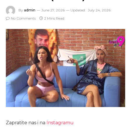
By
admin
June 27, 2026
Updated:
July 24, 2026
No Comments
2 Mins Read
Zapratite nas i na
Instagramu