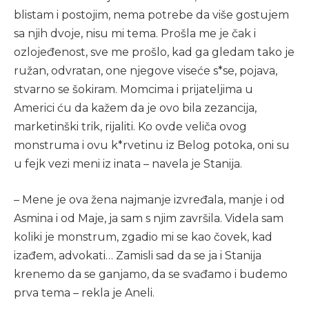
blistam i postojim, nema potrebe da više gostujem
sa njih dvoje, nisu mi tema. Prošla me je čak i
ozlojeđenost, sve me prošlo, kad ga gledam tako je
ružan, odvratan, one njegove viseće s*se, pojava,
stvarno se šokiram. Momcima i prijateljima u
Americi ću da kažem da je ovo bila zezancija,
marketinški trik, rijaliti. Ko ovde veliča ovog
monstruma i ovu k*rvetinu iz Belog potoka, oni su
u fejk vezi meni iz inata – navela je Stanija.
– Mene je ova žena najmanje izvređala, manje i od
Asmina i od Maje, ja sam s njim završila. Videla sam
koliki je monstrum, zgadio mi se kao čovek, kad
izađem, advokati… Zamisli sad da se ja i Stanija
krenemo da se ganjamo, da se svađamo i budemo
prva tema – rekla je Aneli.