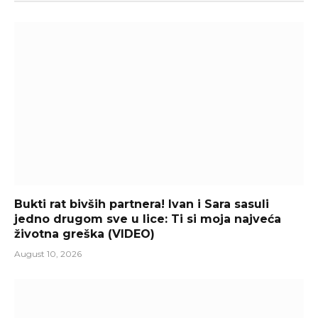
Bukti rat bivših partnera! Ivan i Sara sasuli
jedno drugom sve u lice: Ti si moja najveća
životna greška (VIDEO)
August 10, 2026