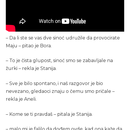
– Da li ste se vas dve sinoć udružile da provocirate
Maju – pitao je Bora.
– To je čista glupost, sinoć smo se zabavljale na
žurki – rekla je Stanija.
– Sve je bilo spontano, i naš razgovor je bio
nevezano, gledaoci znaju o čemu smo pričale –
rekla je Aneli.
– Kome se ti pravdaš – pitala je Stanija.
– malo mi je falilo da dođem ovde, kad ona kaže da