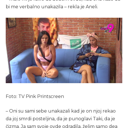
bi me verbalno unakazila – rekla je Aneli.
Foto: TV Pink Printscreen
– Oni su sami sebe unakazali kad je on njoj rekao
da joj smrdi posteljina, da je punoglavi Taki, da je
čizma. Ja sam svoje ovde odradila, želim samo dea