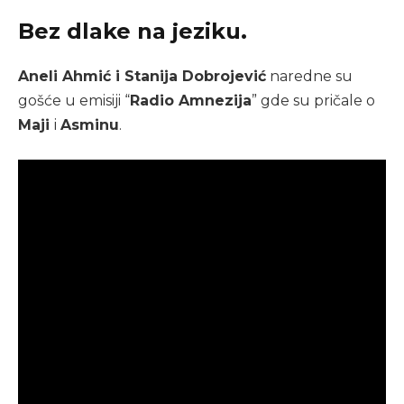
Bez dlake na jeziku.
Aneli Ahmić i Stanija Dobrojević
naredne su
gošće u emisiji “
Radio Amnezija
” gde su pričale o
Maji
i
Asminu
.