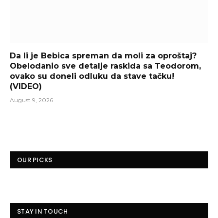
Da li je Bebica spreman da moli za oproštaj?
Obelodanio sve detalje raskida sa Teodorom,
ovako su doneli odluku da stave tačku!
(VIDEO)
August 9, 2026
OUR PICKS
STAY IN TOUCH