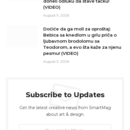
doneli odluku da stave tačku!
(VIDEO)
August 9, 2026
Doćiće da ga moli za oproštaj:
Bebica sa knedlom u grlu priča o
ljubavnom brodolomu sa
Teodorom, a evo šta kaže za njenu
pesmu! (VIDEO)
August 9, 2026
Subscribe to Updates
Get the latest creative news from SmartMag
about art & design.