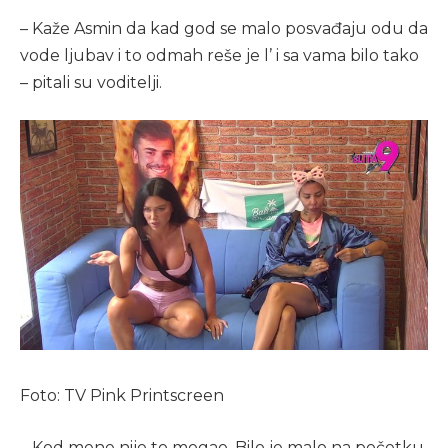
– Kaže Asmin da kad god se malo posvađaju odu da
vode ljubav i to odmah reše je l’ i sa vama bilo tako
– pitali su voditelji.
Foto: TV Pink Printscreen
– Kod mene nije to mogao. Bilo je malo na početku,