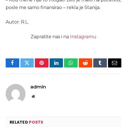
posle me samo finansirao – rekla je Stanija.
Autor: R.L.
Zapratite nas i na
Instagramu
Facebook
Twitter
Pinterest
LinkedIn
WhatsApp
Reddit
Tumblr
Email
admin
Website
RELATED
POSTS