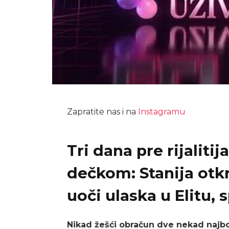
Zapratite nas i na
Instagramu
Tri dana pre rijalitij
dečkom: Stanija otkri
uoči ulaska u Elitu,
Nikad žešći obračun dve nekad najbo