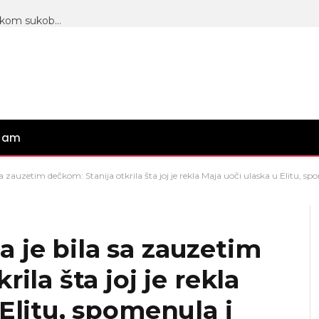
BUKTI RAT U PINKOVOM STUDIJU: Aneli u žestokom sukobu sa Neriom i Hanom, pokazala dokaze iz telefona i iznela šok optužbe! (VIDEO)
gram
la sa zauzetim dečkom: Stanija otkrila šta joj je rekla Maja uoči ulaska u Elitu, 
ija je bila sa zauzetim
ila šta joj je rekla
Elitu, spomenula i