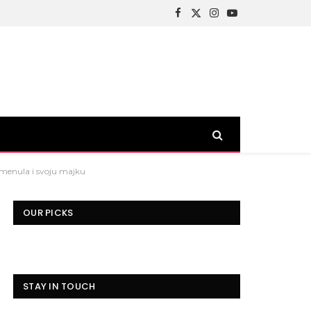
Facebook
X
Instagram
YouTube
(Twitter)
spomenula i svoju majku
OUR PICKS
STAY IN TOUCH