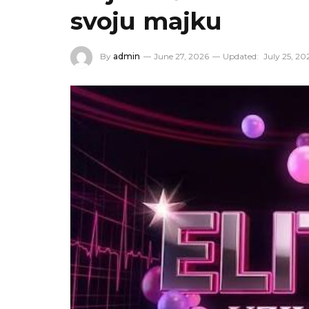
svoju majku
By
admin
June 27, 2026
Updated:
July 25, 20