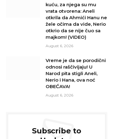
kuću, za njega su mu
vrata otvorena: Aneli
otkrila da Ahmići Hanu ne
žele očima da vide, Nerio
otkrio da se nije čuo sa
majkom! (VIDEO)
August 6, 2026
Vreme je da se porodični
odnosi raščivijaju! U
Narod pita stigli Aneli,
Nerio i Hana, ova noć
OBEĆAVA!
August 6, 2026
Subscribe to