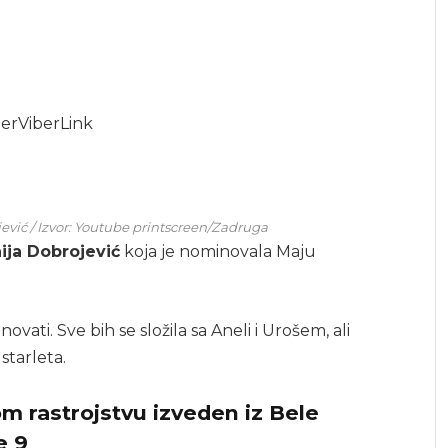
er
Viber
Link
ević / Izvor: Youtube printscreen/Zadruga
ija Dobrojević
koja je nominovala Maju
ati. Sve bih se složila sa Aneli i Urošem, ali
starleta.
m rastrojstvu izveden iz Bele
e 9