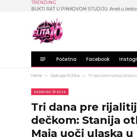
TRENDING
Početna
Facebook
Insta
Home
»
Zadruga 10 Elita
»
Tri dana pre rijalitija je bi
ZADRUGA 10 ELITA
Tri dana pre rijalit
dečkom: Stanija otkr
Maja uoči ulaska u 