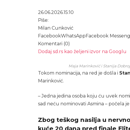
26.06.2026.
15:10
Piše:
Milan Cunković
Facebook
WhatsApp
Facebook Messeng
Komentari (0)
Dodaj sd.rs kao željeni izvor na Googlu
Maja Marinković i Stanija Dobroj
Tokom nominacija, na red je došla i
Stan
Marinković.
– Jedna jedina osoba koju ću uvek nominov
sad neću nominovati Asmina – počela je 
Zbog teškog nasilja u nervno
kuće 20 dana pred finale Elit