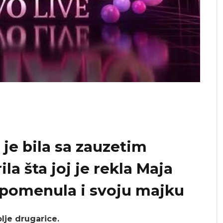
a je bila sa zauzetim
la šta joj je rekla Maja
 spomenula i svoju majku
lje drugarice.