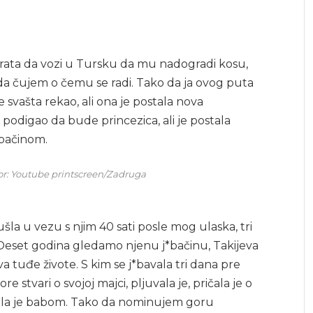
brata da vozi u Tursku da mu nadogradi kosu,
da čujem o čemu se radi. Tako da ja ovog puta
ašta rekao, ali ona je postala nova
odigao da bude princezica, ali je postala
 j*bačinom.
vor: Youtube printscreen/Zadruga
šla u vezu s njim 40 sati posle mog ulaska, tri
 Deset godina gledamo njenu j*bačinu, Takijeva
va tuđe živote. S kim se j*bavala tri dana pre
e stvari o svojoj majci, pljuvala je, pričala je o
zivala je babom. Tako da nominujem goru