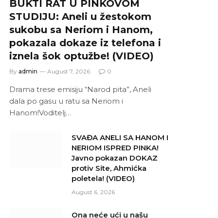
BUKTI RAT U PINKOVOM
STUDIJU: Aneli u žestokom
sukobu sa Neriom i Hanom,
pokazala dokaze iz telefona i
iznela šok optužbe! (VIDEO)
By
admin
August 7, 2026
0
Drama trese emisiju “Narod pita”, Aneli
dala po gasu u ratu sa Neriom i
Hanom!Voditelj…
SVAĐA ANELI SA HANOM I
NERIOM ISPRED PINKA!
Javno pokazan DOKAZ
protiv Site, Ahmićka
poletela! (VIDEO)
August 6, 2026
Ona neće ući u našu