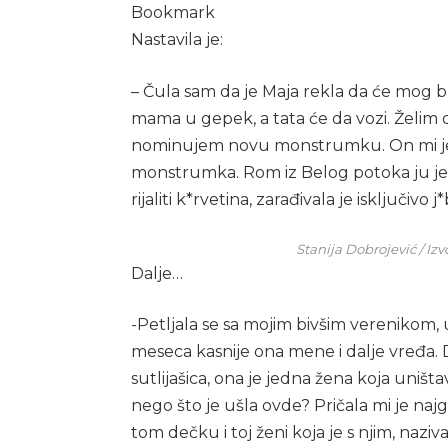
Bookmark
Nastavila je:
– Čula sam da je Maja rekla da će mog 
mama u gepek, a tata će da vozi. Želim 
nominujem novu monstrumku. On mi je sv
monstrumka. Rom iz Belog potoka ju je p
rijaliti k*rvetina, zarađivala je isključivo
Stanija Dobrojević / Iz
Dalje…
-Petljala se sa mojim bivšim verenikom, u
meseca kasnije ona mene i dalje vređa.
sutlijašica, ona je jedna žena koja uništa
nego što je ušla ovde? Pričala mi je najgor
tom dečku i toj ženi koja je s njim, na