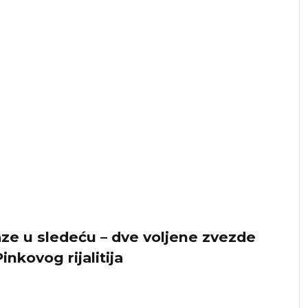
laze u sledeću – dve voljene zvezde
inkovog rijalitija