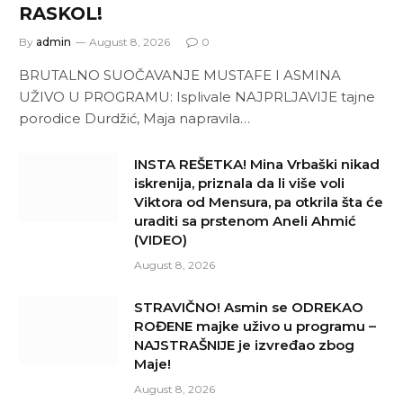
RASKOL!
By
admin
August 8, 2026
0
BRUTALNO SUOČAVANJE MUSTAFE I ASMINA
UŽIVO U PROGRAMU: Isplivale NAJPRLJAVIJE tajne
porodice Durdžić, Maja napravila…
INSTA REŠETKA! Mina Vrbaški nikad
iskrenija, priznala da li više voli
Viktora od Mensura, pa otkrila šta će
uraditi sa prstenom Aneli Ahmić
(VIDEO)
August 8, 2026
STRAVIČNO! Asmin se ODREKAO
ROĐENE majke uživo u programu –
NAJSTRAŠNIJE je izvređao zbog
Maje!
August 8, 2026