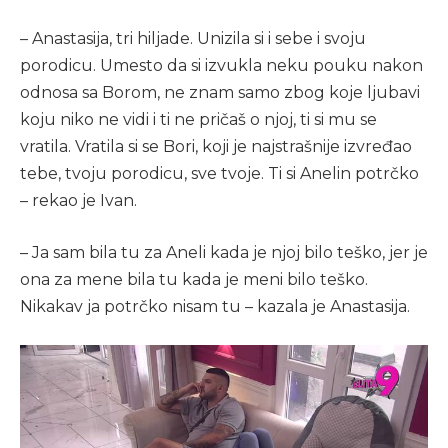
– Anastasija, tri hiljade. Unizila si i sebe i svoju
porodicu. Umesto da si izvukla neku pouku nakon
odnosa sa Borom, ne znam samo zbog koje ljubavi
koju niko ne vidi i ti ne pričaš o njoj, ti si mu se
vratila. Vratila si se Bori, koji je najstrašnije izvređao
tebe, tvoju porodicu, sve tvoje. Ti si Anelin potrčko
– rekao je Ivan.
– Ja sam bila tu za Aneli kada je njoj bilo teško, jer je
ona za mene bila tu kada je meni bilo teško.
Nikakav ja potrčko nisam tu – kazala je Anastasija.