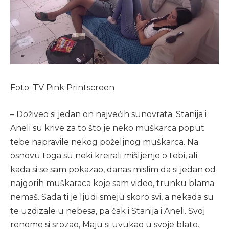
Foto: TV Pink Printscreen
– Doživeo si jedan on najvećih sunovrata. Stanija i
Aneli su krive za to što je neko muškarca poput
tebe napravile nekog poželjnog muškarca. Na
osnovu toga su neki kreirali mišljenje o tebi, ali
kada si se sam pokazao, danas mislim da si jedan od
najgorih muškaraca koje sam video, trunku blama
nemaš. Sada ti je ljudi smeju skoro svi, a nekada su
te uzdizale u nebesa, pa čak i Stanija i Aneli. Svoj
renome si srozao, Maju si uvukao u svoje blato.