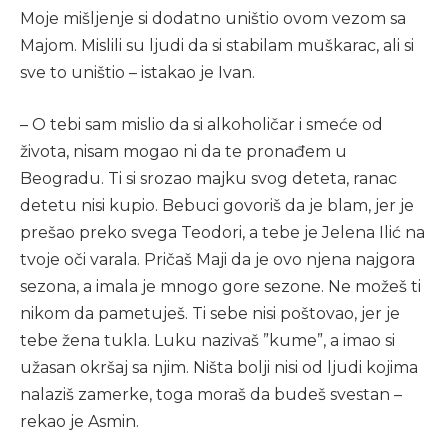
Moje mišljenje si dodatno uništio ovom vezom sa
Majom. Mislili su ljudi da si stabilam muškarac, ali si
sve to uništio – istakao je Ivan.
– O tebi sam mislio da si alkoholičar i smeće od
života, nisam mogao ni da te pronađem u
Beogradu. Ti si srozao majku svog deteta, ranac
detetu nisi kupio. Bebuci govoriš da je blam, jer je
prešao preko svega Teodori, a tebe je Jelena Ilić na
tvoje oči varala. Pričaš Maji da je ovo njena najgora
sezona, a imala je mnogo gore sezone. Ne možeš ti
nikom da pametuješ. Ti sebe nisi poštovao, jer je
tebe žena tukla. Luku nazivaš ”kume”, a imao si
užasan okršaj sa njim. Ništa bolji nisi od ljudi kojima
nalaziš zamerke, toga moraš da budeš svestan –
rekao je Asmin.