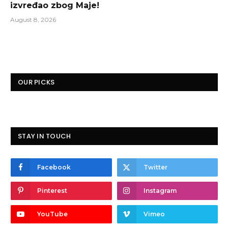
izvređao zbog Maje!
August 8, 2026
OUR PICKS
STAY IN TOUCH
Facebook
Twitter
Pinterest
Instagram
YouTube
Vimeo