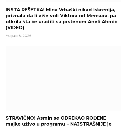
INSTA REŠETKA! Mina Vrbaški nikad iskrenija,
priznala da li više voli Viktora od Mensura, pa
otkrila šta će uraditi sa prstenom Aneli Ahmić
(VIDEO)
August 8, 2026
STRAVIČNO! Asmin se ODREKAO ROĐENE
majke uživo u programu – NAJSTRAŠNIJE je