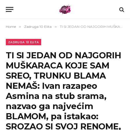
Home
»
Zadruga 10 Elita
»
TI SI JEDAN OD NAJGORIH MUŠKARACA KOJE SAM SREO, TRUNKU BLAMA NEMAŠ: Ivan razapeo Asmina na stub srama, nazvao ga najvećim BLAMOM, pa istakao: SROZAO SI SVOJ RENOME, A MAJU UVUKAO U SVOJE BLATO! (VIDEO)
ZADRUGA 10 ELITA
TI SI JEDAN OD NAJGORIH
MUŠKARACA KOJE SAM
SREO, TRUNKU BLAMA
NEMAŠ: Ivan razapeo
Asmina na stub srama,
nazvao ga najvećim
BLAMOM, pa istakao:
SROZAO SI SVOJ RENOME,