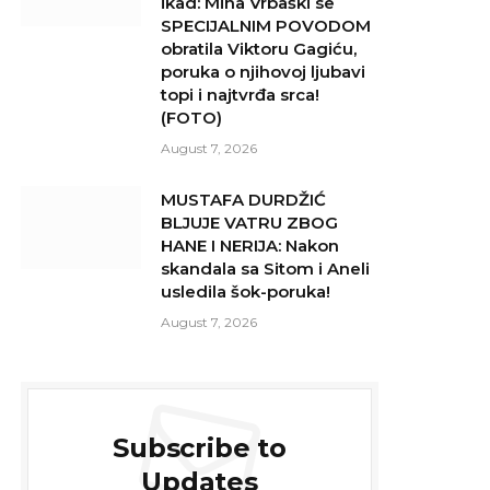
ikad: Mina Vrbaški se
SPECIJALNIM POVODOM
obratila Viktoru Gagiću,
poruka o njihovoj ljubavi
topi i najtvrđa srca!
(FOTO)
August 7, 2026
MUSTAFA DURDŽIĆ
BLJUJE VATRU ZBOG
HANE I NERIJA: Nakon
skandala sa Sitom i Aneli
usledila šok-poruka!
August 7, 2026
Subscribe to
Updates