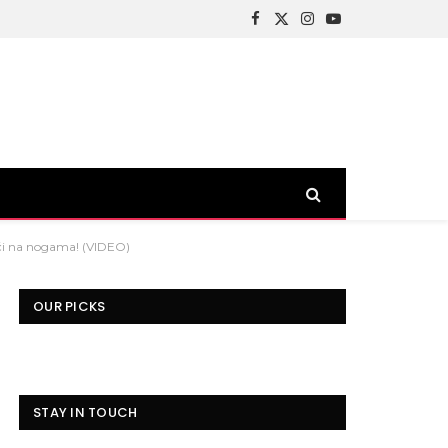
Facebook
X
Instagram
YouTube
(Twitter)
jeći na nogama! (VIDEO)
OUR PICKS
STAY IN TOUCH