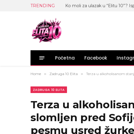
TRENDING
Početna
Facebook
Insta
Home
»
Zadruga 10 Elita
»
Terza u alkoholisanom stanj
ZADRUGA 10 ELITA
Terza u alkoholis
slomljen pred Sofij
pesmu usred žurke,