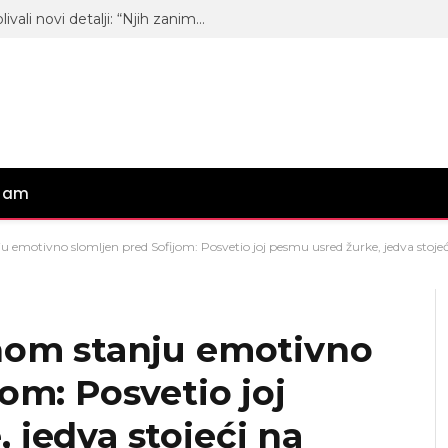
Ko moli za ulazak u “Elitu 10”? Isplivali novi detalji: “Njih zanima samo rijaliti”
gram
u emotivno slomljen pred Sofijom: Posvetio joj pesmu usred žurke, jedva sto
anom stanju emotivno
om: Posvetio joj
 jedva stojeći na