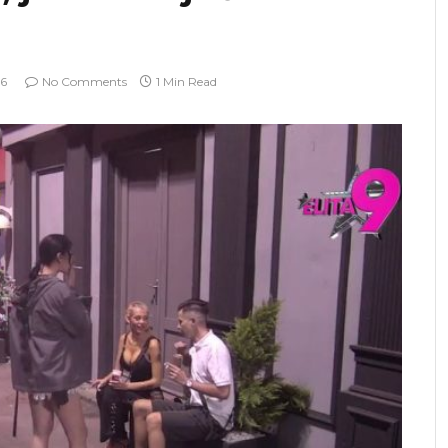
26
No Comments
1 Min Read