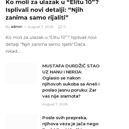
Ko moli za ulazak u “Elitu 10”?
Isplivali novi detalji: “Njih
zanima samo rijaliti”
By
admin
August 7, 2026
0
Ko moli za ulazak u “Elitu 10”? Isplivali novi
detalji: “Njih zanima samo rijaliti”Dača
nikad…
MUSTAFA DURDŽIĆ STAO
UZ HANU I NERIJA:
Oglasio se nakon
njihovoh sukoba sa Aneli i
poslao jasnu poruku: Zar
vas nije sramota?
August 7, 2026
Posle svih prepreka,
njihova veza je jača nego