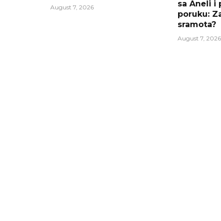
sa Aneli i
August 7, 2026
poruku: Za
sramota?
August 7, 2026
OUR PICKS