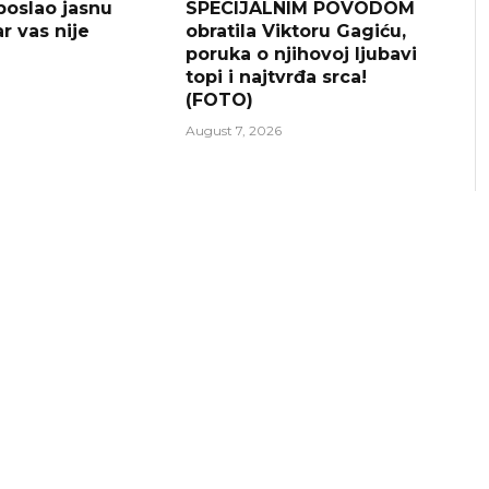
 poslao jasnu
SPECIJALNIM POVODOM
r vas nije
obratila Viktoru Gagiću,
poruka o njihovoj ljubavi
topi i najtvrđa srca!
(FOTO)
August 7, 2026