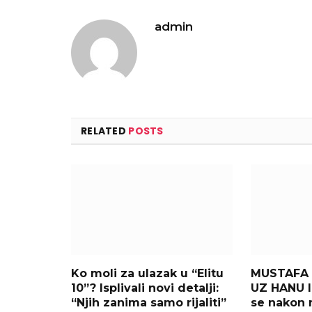
admin
RELATED
POSTS
Ko moli za ulazak u “Elitu
MUSTAFA 
10”? Isplivali novi detalji:
UZ HANU I
“Njih zanima samo rijaliti”
se nakon 