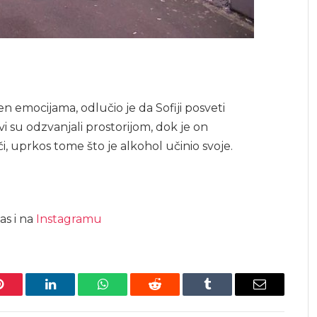
 emocijama, odlučio je da Sofiji posveti
vi su odzvanjali prostorijom, dok je on
, uprkos tome što je alkohol učinio svoje.
as i na
Instagramu
Pinterest
LinkedIn
WhatsApp
Reddit
Tumblr
Email