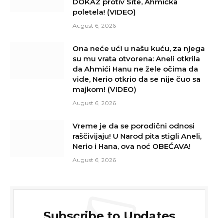
DOKAZ protiv Site, Ahmićka
poletela! (VIDEO)
August 6, 2026
Ona neće ući u našu kuću, za njega
su mu vrata otvorena: Aneli otkrila
da Ahmići Hanu ne žele očima da
vide, Nerio otkrio da se nije čuo sa
majkom! (VIDEO)
August 6, 2026
Vreme je da se porodični odnosi
raščivijaju! U Narod pita stigli Aneli,
Nerio i Hana, ova noć OBEĆAVA!
August 6, 2026
Subscribe to Updates