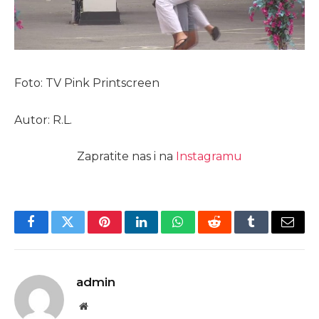
Foto: TV Pink Printscreen
Autor: R.L.
Zapratite nas i na
Instagramu
Facebook
Twitter
Pinterest
LinkedIn
WhatsApp
Reddit
Tumblr
Email
admin
Website