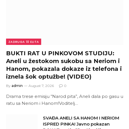
ZADRUGA 10 ELITA
BUKTI RAT U PINKOVOM STUDIJU:
Aneli u žestokom sukobu sa Neriom i
Hanom, pokazala dokaze iz telefona i
iznela šok optužbe! (VIDEO)
By
admin
August 7, 2026
0
Drama trese emisiju “Narod pita”, Aneli dala po gasu u
ratu sa Neriom i Hanom!Voditelj…
SVAĐA ANELI SA HANOM I NERIOM
ISPRED PINKA! Javno pokazan