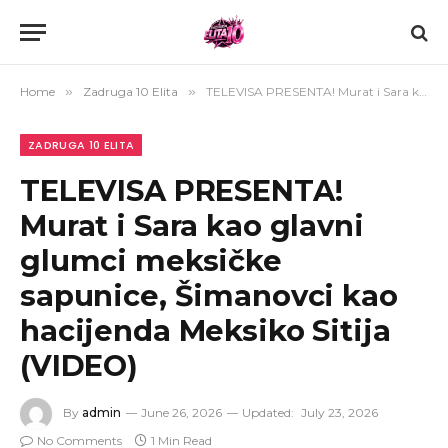
Home
»
Zadruga 10 Elita
»
TELEVISA PRESENTA! Murat i Sara kao glavni glumci meksičke sapunice, Šimanovci kao hacijenda Meksiko Sitija (VIDEO)
ZADRUGA 10 ELITA
TELEVISA PRESENTA!
Murat i Sara kao glavni
glumci meksičke
sapunice, Šimanovci kao
hacijenda Meksiko Sitija
(VIDEO)
By
admin
June 26, 2026
Updated:
July 23, 2026
No Comments
1 Min Read