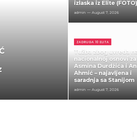
izlaska iz Elite (FOTO
admin
August 7, 2026
ZADRUGA 10 ELITA
Ć
Tužba zbog uvreda n
nacionalnoj osnovi za
Asmina Durdžića i An
z
Ahmić – najavljena i
saradnja sa Stanijom
admin
August 7, 2026