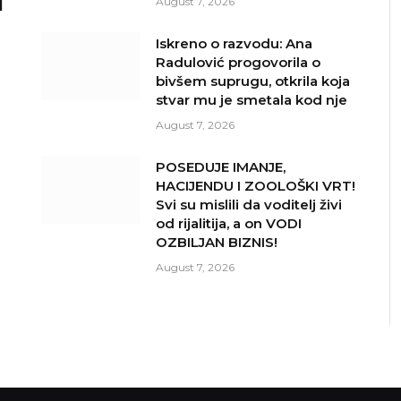
I
August 7, 2026
Iskreno o razvodu: Ana
Radulović progovorila o
bivšem suprugu, otkrila koja
stvar mu je smetala kod nje
August 7, 2026
POSEDUJE IMANJE,
HACIJENDU I ZOOLOŠKI VRT!
Svi su mislili da voditelj živi
od rijalitija, a on VODI
OZBILJAN BIZNIS!
August 7, 2026