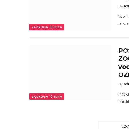
By
ad
Vodit
otvo
ZADRUGA 10 ELITA
PO
ZOO
vod
OZ
By
ad
POSE
ZADRUGA 10 ELITA
mislil
LO