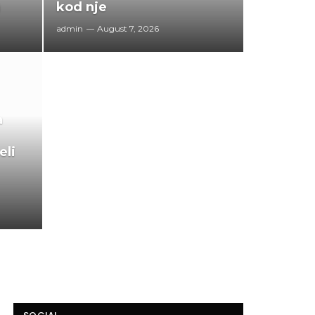
)
kod nje
admin
August 7, 2026
a
eli