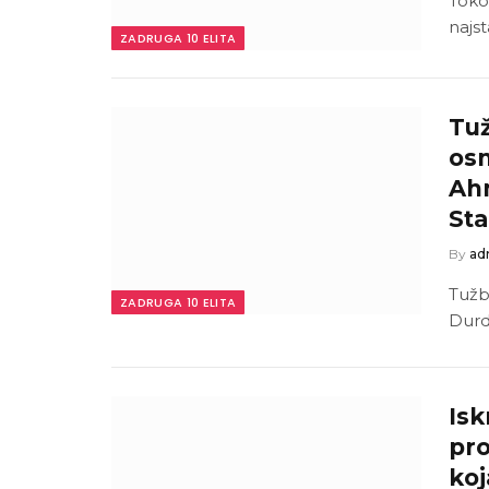
Toko
najst
ZADRUGA 10 ELITA
Tuž
osn
Ahm
St
By
ad
Tužb
ZADRUGA 10 ELITA
Durdž
Isk
pro
koj