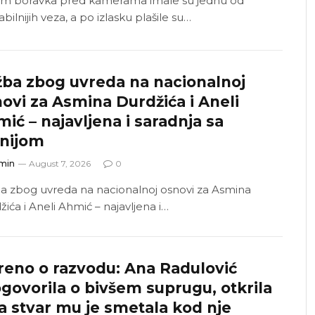
m boravka pred kamerama imale su jednu od
abilnijih veza, a po izlasku plašile su…
ba zbog uvreda na nacionalnoj
ovi za Asmina Durdžića i Aneli
ić – najavljena i saradnja sa
anijom
min
August 7, 2026
0
a zbog uvreda na nacionalnoj osnovi za Asmina
ića i Aneli Ahmić – najavljena i…
reno o razvodu: Ana Radulović
govorila o bivšem suprugu, otkrila
a stvar mu je smetala kod nje