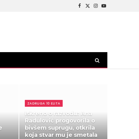
Facebook
X
Instagram
YouTube
(Twitter)
ZADRUGA 10 ELITA
Iskreno o razvodu: Ana
Radulović progovorila o
e
bivšem suprugu, otkrila
koja stvar mu je smetala