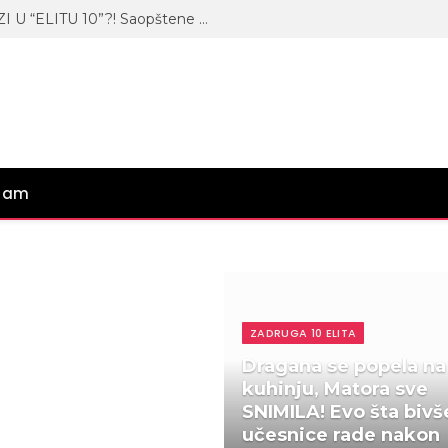
DRUG MAJE MARINKOVIĆ ULAZI U “ELITU 10”?! Saopštene informacije iz zgrade Pinka!
gram
ZADRUGA 10 ELITA
Dragana se popela na
kuhinju, Matora sve
SNIMILA! Evo šta bivš
učesnice rade nakon