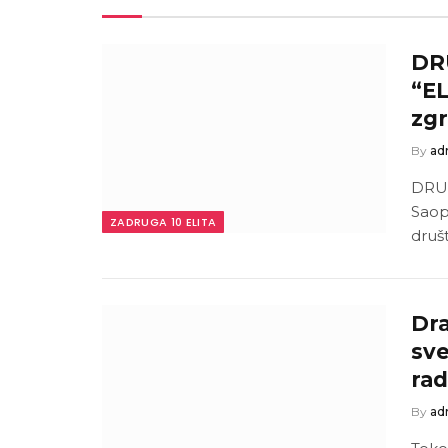
DR
“EL
zgr
By
ad
DRUG
Saop
ZADRUGA 10 ELITA
druš
Dra
sve
rad
By
ad