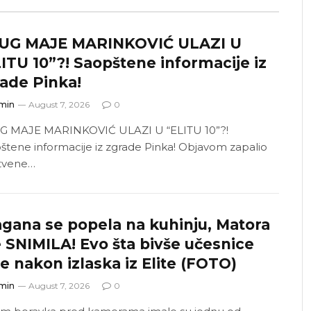
UG MAJE MARINKOVIĆ ULAZI U
ITU 10”?! Saopštene informacije iz
ade Pinka!
min
August 7, 2026
0
 MAJE MARINKOVIĆ ULAZI U “ELITU 10”?!
štene informacije iz zgrade Pinka! Objavom zapalio
tvene…
gana se popela na kuhinju, Matora
 SNIMILA! Evo šta bivše učesnice
e nakon izlaska iz Elite (FOTO)
min
August 7, 2026
0