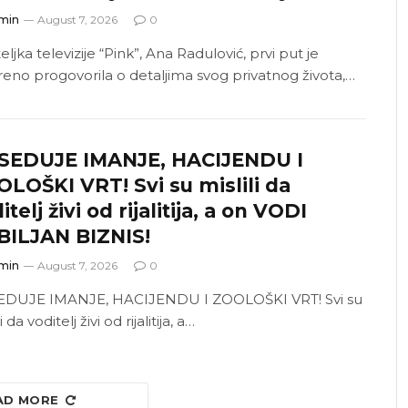
min
August 7, 2026
0
eljka televizije “Pink”, Ana Radulović, prvi put je
reno progovorila o detaljima svog privatnog života,…
SEDUJE IMANJE, HACIJENDU I
LOŠKI VRT! Svi su mislili da
itelj živi od rijalitija, a on VODI
BILJAN BIZNIS!
min
August 7, 2026
0
DUJE IMANJE, HACIJENDU I ZOOLOŠKI VRT! Svi su
i da voditelj živi od rijalitija, a…
AD MORE