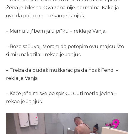
Žena je bilesna. Ova žena nije normalna. Kako ja
ovo da potopim – rekao je Janjuš.
– Mamu ti j*bem ja u pi*ku – rekla je Vanja.
– Bože sačuvaj. Moram da potopim ovu majicu što
si mi unakazila – rekao je Janjuš.
– Treba da budeš muškarac pa da nosiš Fendi –
rekla je Vanja.
– Kaže je*e mi sve po spisku. Ćuti metlo jedna –
rekao je Janjuš.