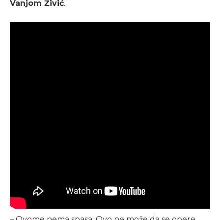
Vanjom Živić
.
– Ovome nema spasa. Ovo ne može da se opere.