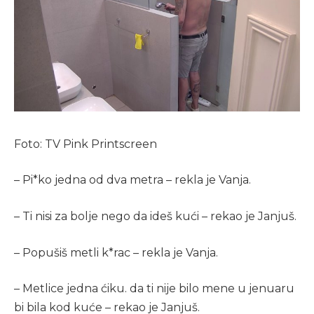
Foto: TV Pink Printscreen
– Pi*ko jedna od dva metra – rekla je Vanja.
– Ti nisi za bolje nego da ideš kući – rekao je Janjuš.
– Popušiš metli k*rac – rekla je Vanja.
– Metlice jedna ćiku. da ti nije bilo mene u jenuaru
bi bila kod kuće – rekao je Janjuš.