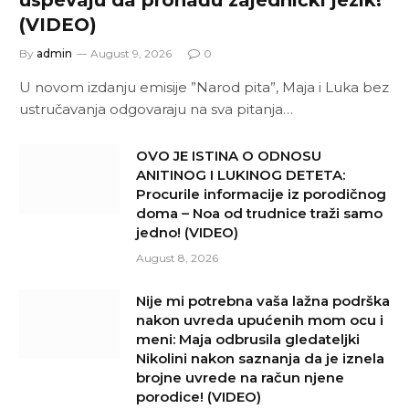
(VIDEO)
By
admin
August 9, 2026
0
U novom izdanju emisije ”Narod pita”, Maja i Luka bez
ustručavanja odgovaraju na sva pitanja…
OVO JE ISTINA O ODNOSU
ANITINOG I LUKINOG DETETA:
Procurile informacije iz porodičnog
doma – Noa od trudnice traži samo
jedno! (VIDEO)
August 8, 2026
Nije mi potrebna vaša lažna podrška
nakon uvreda upućenih mom ocu i
meni: Maja odbrusila gledateljki
Nikolini nakon saznanja da je iznela
brojne uvrede na račun njene
porodice! (VIDEO)