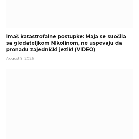
Imaš katastrofalne postupke: Maja se suočila
sa gledateljkom Nikolinom, ne uspevaju da
pronađu zajednički jezik! (VIDEO)
August 9, 2026