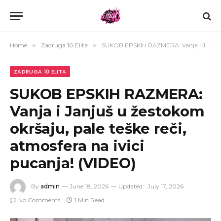
Home
»
Zadruga 10 Elita
»
SUKOB EPSKIH RAZMERA: Vanja i Janjuš u žestokom okršaju, pale teške reči, atmosfera na ivici pucanja! (VIDEO)
ZADRUGA 10 ELITA
SUKOB EPSKIH RAZMERA:
Vanja i Janjuš u žestokom
okršaju, pale teške reči,
atmosfera na ivici
pucanja! (VIDEO)
By
admin
June 18, 2026
Updated:
July 17, 2026
No Comments
1 Min Read