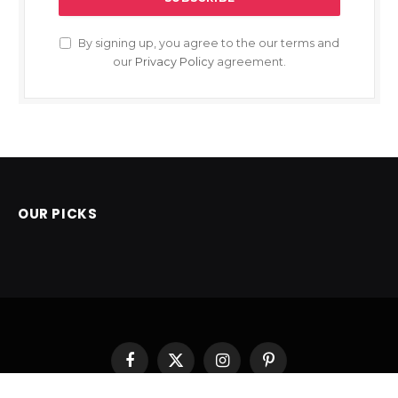
By signing up, you agree to the our terms and
our
Privacy Policy
agreement.
OUR PICKS
Facebook
X
Instagram
Pinterest
(Twitter)