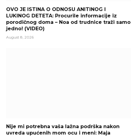
OVO JE ISTINA O ODNOSU ANITINOG I
LUKINOG DETETA: Procurile informacije iz
porodičnog doma – Noa od trudnice traži samo
jedno! (VIDEO)
August 8, 2026
Nije mi potrebna vaša lažna podrška nakon
uvreda upućenih mom ocu i meni: Maja