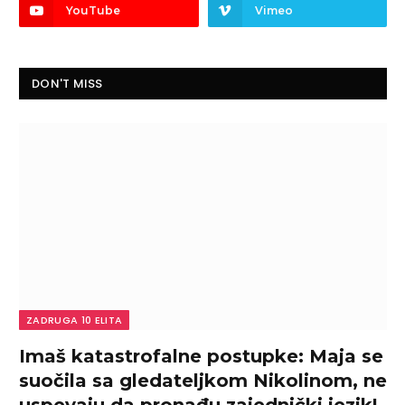
YouTube
Vimeo
DON'T MISS
ZADRUGA 10 ELITA
Imaš katastrofalne postupke: Maja se
suočila sa gledateljkom Nikolinom, ne
uspevaju da pronađu zajednički jezik!