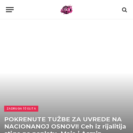
ZADRUGA 10 ELITA
POKRENUTE TUŽBE ZA UVREDE NA
NACIONANOJ OSNOVI! Ceh iz rijalitija