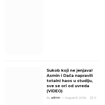
Sukob koji ne jenjava!
Asmin i Dača napravili
totalni haos u studiju,
sve se ori od uvreda
(VIDEO)
By
admin
August 8, 2026
0