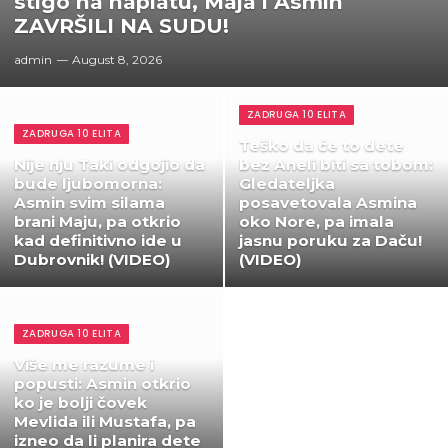
stigo na naplatu, Maja i Asmin
ZAVRŠILI NA SUDU!
admin
August 8, 2026
ZADRUGA 10 ELITA
ZADRUGA 10 ELITA
Teško da će to dete
Nije nju Taki odgojio da
bez Aneli biti sa tobom:
bude ljubomorna:
Gledateljka
Asmin svim silama
posavetovala Asmina
brani Maju, pa otkrio
oko Nore, pa imala
kad definitivno ide u
jasnu poruku za Daču!
Dubrovnik! (VIDEO)
(VIDEO)
ZADRUGA 10 ELITA
Više me razume i
popusti: Asmin otkrio
ko je bolji čovek
Mevlida ili Mustafa, pa
izneo da li planira dete