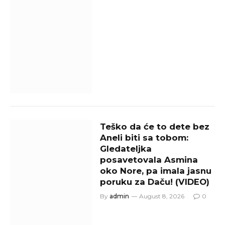
Teško da će to dete bez
Aneli biti sa tobom:
Gledateljka
posavetovala Asmina
oko Nore, pa imala jasnu
poruku za Daču! (VIDEO)
By
admin
August 8, 2026
0