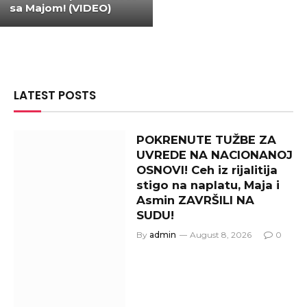
sa Majom! (VIDEO)
LATEST POSTS
POKRENUTE TUŽBE ZA
UVREDE NA NACIONANOJ
OSNOVI! Ceh iz rijalitija
stigo na naplatu, Maja i
Asmin ZAVRŠILI NA
SUDU!
By
admin
August 8, 2026
0