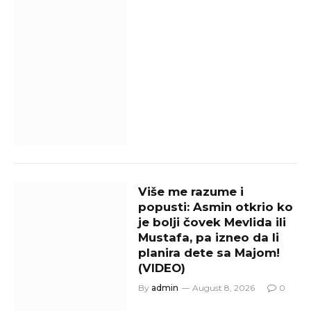
Više me razume i
popusti: Asmin otkrio ko
je bolji čovek Mevlida ili
Mustafa, pa izneo da li
planira dete sa Majom!
(VIDEO)
By
admin
August 8, 2026
0