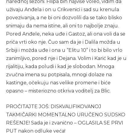
narednoj sezoni. Filipa bih najviše voleo, vidim da
uživaju Anđela i on u Crikvenici i sad su krenula
povezivanja, a ne bi oni dozvolili da se tako blisko
snimaju da nema istine, ali oni to najbolje znaju.
Pored Anđele, neka uđe i Gastoz, ali ona voli da se
priča vrti oko nje. Čuo sam da je i Dalila možda u
Srbiji i možda uđe i ona u “Elitu 10” i to bi bilo vrlo
zanimljivo, pored nje i Dejana. Volim i Karić kad je u
rijalitiju, kada poludi i kad je slobodan. Mnoga
zvučna imena su potpisala, mnogi dolaze na
kastinge, očekuju nas velike promene i biće
opasno – misteriozno otkriva voditelj za Blic.
PROČITAJTE JOŠ: DISKVALIFIKOVANOJ
TAKMIČARKI MOMENTALNO URUČENO SUDSKO
REŠENJE! Sada je i zvanično – OGLASILA SE PRVI
PUT nakon odluke veća!