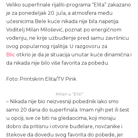
Veliko superfinale rijaliti-programa “Elita” zakazano
je za ponedeljak 20. jula, a atmosfera među
učesnicima Bele kuće nikada nije bila napetija.
Voditelj Milan Milošević, poznat po energičnom
vođenju, ne krije uzbuđenje pred samu završnicu
ovog popularnog rijalitija. U razgovoru za
Blic
otkrio je da je situacija unutar kuće dinamična i
da nikada nije bilo više favorita za pobedu.
Foto: Printskrin Elita/TV Pink
Milan u “Eliti”
– Nikada nije bio neizvesniji pobednik iako smo
samo 20 dana do superfinala. Imam njih pet ili šest
u opciji, sve će biti na gledaocima, koji moraju
dobro da pritisnu i otvore buđelare, novčanike i
štekove da dovedu svog favorita do pobede, jer