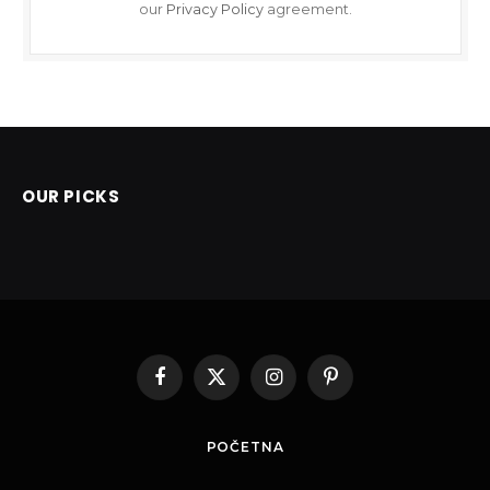
our
Privacy Policy
agreement.
OUR PICKS
Facebook
X
Instagram
Pinterest
(Twitter)
POČETNA