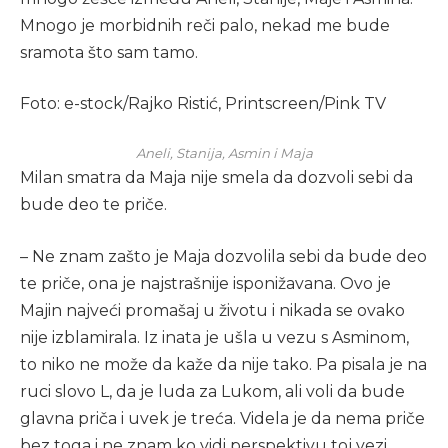
Mnogo je morbidnih reči palo, nekad me bude
sramota što sam tamo.
Foto: e-stock/Rajko Ristić, Printscreen/Pink TV
Aneli, Stanija, Asmin i Maja
Milan smatra da Maja nije smela da dozvoli sebi da
bude deo te priče.
– Ne znam zašto je Maja dozvolila sebi da bude deo
te priče, ona je najstrašnije isponižavana. Ovo je
Majin najveći promašaj u životu i nikada se ovako
nije izblamirala. Iz inata je ušla u vezu s Asminom,
to niko ne može da kaže da nije tako. Pa pisala je na
ruci slovo L, da je luda za Lukom, ali voli da bude
glavna priča i uvek je treća. Videla je da nema priče
bez toga i ne znam ko vidi perspektivu toj vezi.