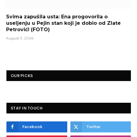
Svima zapušila usta: Ena progovorila o
useljenju u Pejin stan koji je dobio od Zlate
Petrović! (FOTO)
August 9, 2026
OUR PICKS
STAY IN TOUCH
Facebook
Twitter