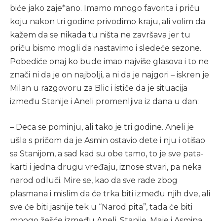
biće jako zaje*ano. Imamo mnogo favorita i priču
koju nakon tri godine privodimo kraju, ali volim da
kažem da se nikada tu ništa ne završava jer tu
priču bismo mogli da nastavimo i sledeće sezone.
Pobediće onaj ko bude imao najviše glasova i to ne
znači ni da je on najbolji, a ni da je najgori – iskren je
Milan u razgovoru za Blic i ističe da je situacija
između Stanije i Aneli promenljiva iz dana u dan:
– Deca se pominju, ali tako je tri godine. Aneli je
ušla s pričom da je Asmin ostavio dete i nju i otišao
sa Stanijom, a sad kad su obe tamo, to je sve pata-
karti i jedna drugu vređaju, iznose stvari, pa neka
narod odluči. Mire se, kao da sve rade zbog
plasmana i mislim da će trka biti između njih dve, ali
sve će biti jasnije tek u “Narod pita”, tada će biti
mnogo žešće između Aneli, Stanije, Maje i Asmina.