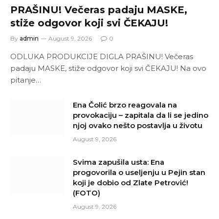
PRAŠINU! Večeras padaju MASKE,
stiže odgovor koji svi ČEKAJU!
By
admin
August 9, 2026
0
ODLUKA PRODUKCIJE DIGLA PRAŠINU! Večeras
padaju MASKE, stiže odgovor koji svi ČEKAJU! Na ovo
pitanje…
Ena Čolić brzo reagovala na
provokaciju – zapitala da li se jedino
njoj ovako nešto postavlja u životu
August 9, 2026
Svima zapušila usta: Ena
progovorila o useljenju u Pejin stan
koji je dobio od Zlate Petrović!
(FOTO)
August 9, 2026