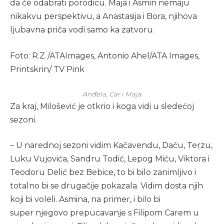
da će odabrati porodicu. Maja i Asmin nemaju
nikakvu perspektivu, a Anastasija i Bora, njihova
ljubavna priča vodi samo ka zatvoru.
Foto: R.Z./ATAImages, Antonio Ahel/ATA Images,
Printskrin/ TV Pink
Anđela, Car i Maja
Za kraj, Milošević je otkrio i koga vidi u sledećoj
sezoni.
– U narednoj sezoni vidim Kačavendu, Daču, Terzu,
Luku Vujovića, Sandru Todić, Lepog Miću, Viktora i
Teodoru Delić bez Bebice, to bi bilo zanimljivo i
totalno bi se drugačije pokazala. Vidim dosta njih
koji bi voleli. Asmina, na primer, i bilo bi
super
njegovo
prepucavanje
s Filipom Carem u