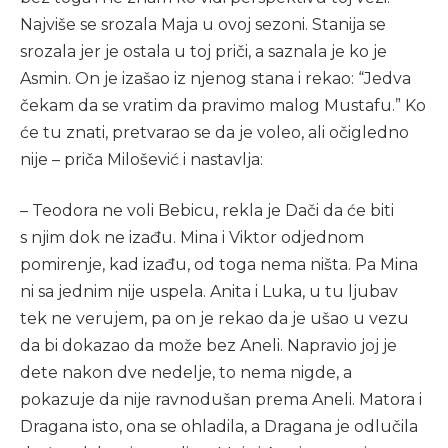
Najviše se srozala Maja u ovoj sezoni. Stanija se
srozala jer je ostala u toj priči, a saznala je ko je
Asmin. On je izašao iz njenog stana i rekao: “Jedva
čekam da se vratim da pravimo malog Mustafu.” Ko
će tu znati, pretvarao se da je voleo, ali očigledno
nije – priča Milošević i nastavlja:
– Teodora ne voli Bebicu, rekla je Dači da će biti
s njim dok ne izađu. Mina i Viktor odjednom
pomirenje, kad izađu, od toga nema ništa. Pa Mina
ni sa jednim nije uspela. Anita i Luka, u tu ljubav
tek ne verujem, pa on je rekao da je ušao u vezu
da bi dokazao da može bez Aneli. Napravio joj je
dete nakon dve nedelje, to nema nigde, a
pokazuje da nije ravnodušan prema Aneli. Matora i
Dragana isto, ona se ohladila, a Dragana je odlučila