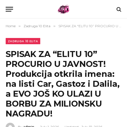
Home
»
Zadruga 10 Elita
»
SPISAK ZA “ELITU 10” PROCURIO U JAVNOST! Produkcija otkrila imena: na listi Car, Gastoz i Dalila, a EVO JOŠ KO ULAZI U BORBU ZA MILIONSKU NAGRADU!
ZADRUGA 10 ELITA
SPISAK ZA “ELITU 10”
PROCURIO U JAVNOST!
Produkcija otkrila imena:
na listi Car, Gastoz i Dalila,
a EVO JOŠ KO ULAZI U
BORBU ZA MILIONSKU
NAGRADU!
By
admin
July 1, 2026
Updated:
July 31, 2026