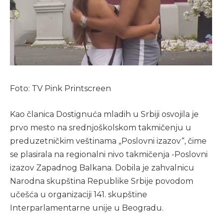
Foto: TV Pink Printscreen
Kao članica Dostignuća mladih u Srbiji osvojila je
prvo mesto na srednjoškolskom takmičenju u
preduzetničkim veštinama „Poslovni izazov“, čime
se plasirala na regionalni nivo takmičenja -Poslovni
izazov Zapadnog Balkana. Dobila je zahvalnicu
Narodna skupština Republike Srbije povodom
učešća u organizaciji 141. skupštine
Interparlamentarne unije u Beogradu.