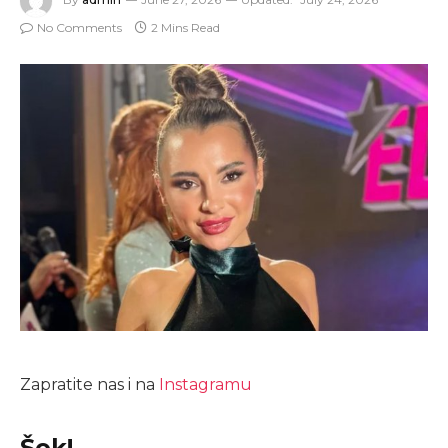
No Comments
2 Mins Read
Zapratite nas i na
Instagramu
Šok!