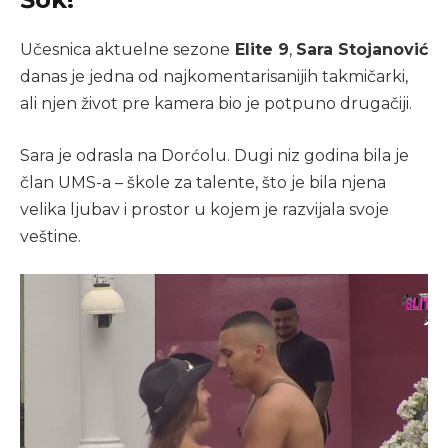
Učesnica aktuelne sezone
Elite 9
,
Sara Stojanović
danas je jedna od najkomentarisanijih takmičarki,
ali njen život pre kamera bio je potpuno drugačiji.
Sara je odrasla na Dorćolu. Dugi niz godina bila je
član UMS-a – škole za talente, što je bila njena
velika ljubav i prostor u kojem je razvijala svoje
veštine.