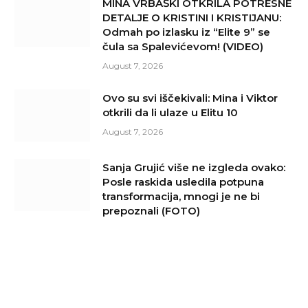
MINA VRBAŠKI OTKRILA POTRESNE
DETALJE O KRISTINI I KRISTIJANU:
Odmah po izlasku iz “Elite 9” se
čula sa Spalevićevom! (VIDEO)
August 7, 2026
Ovo su svi iščekivali: Mina i Viktor
otkrili da li ulaze u Elitu 10
August 7, 2026
Sanja Grujić više ne izgleda ovako:
Posle raskida usledila potpuna
transformacija, mnogi je ne bi
prepoznali (FOTO)
August 7, 2026