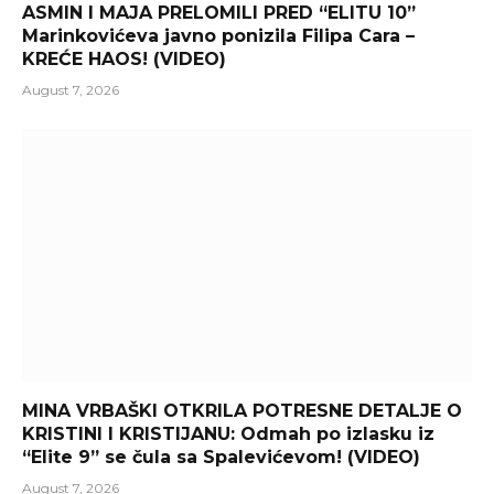
ASMIN I MAJA PRELOMILI PRED “ELITU 10”
Marinkovićeva javno ponizila Filipa Cara –
KREĆE HAOS! (VIDEO)
August 7, 2026
MINA VRBAŠKI OTKRILA POTRESNE DETALJE O
KRISTINI I KRISTIJANU: Odmah po izlasku iz
“Elite 9” se čula sa Spalevićevom! (VIDEO)
August 7, 2026