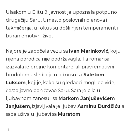
Ulaskom u Elitu 9, javnost je upoznala potpuno
drugačiju Saru. Umesto poslovnih planova i
takmičenja, u fokus su došli njen temperament i
buran emotivni život.
Najpre je započela vezu sa
Ivan Marinković
, koju
njena porodica nije podržavagla. Ta romansa
izazvala je brojne komentare, ali pravi emotivni
brodolom usledio je u odnosu sa
Saletom
Luksom
, koji je, kako su gledaoci mogli da vide,
često javno ponižavao Saru. Sara je bila u
ljubavnom zanosu i sa
Markom Janjuševićem
Janjušem
, izjavljivala je ljubav
Asminu Durdžiću
a
sada uživa u ljubavi sa
Muratom
.