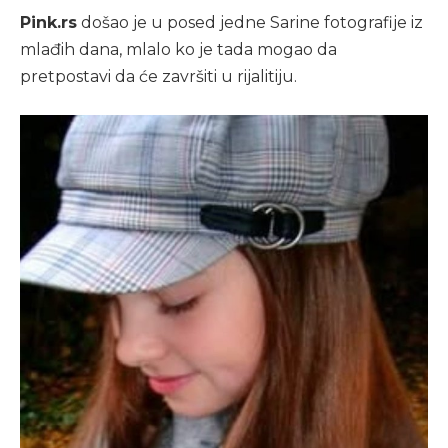
Pink.rs
došao je u posed jedne Sarine fotografije iz
mlađih dana, mlalo ko je tada mogao da
pretpostavi da će završiti u rijalitiju.