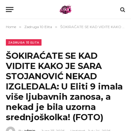
Home
»
Zadruga 10 Elita
»
ŠOKIRAĆATE SE KAD VIDITE KAKO JE SARA STOJANOVIĆ NEKAD IZGLEDALA: U Eliti 9 imala više ljubavnih zanosa, a nekad je bila uzorna srednjoškolka! (FOTO)
ZADRUGA 10 ELITA
ŠOKIRAĆATE SE KAD
VIDITE KAKO JE SARA
STOJANOVIĆ NEKAD
IZGLEDALA: U Eliti 9 imala
više ljubavnih zanosa, a
nekad je bila uzorna
srednjoškolka! (FOTO)
By
admin
June 27, 2026
Updated:
July 24, 2026