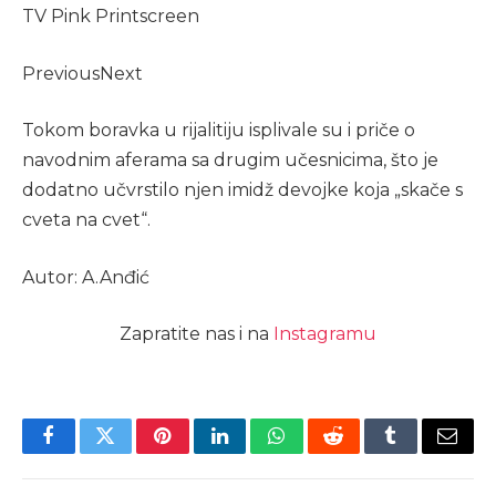
TV Pink Printscreen
Previous
Next
Tokom boravka u rijalitiju isplivale su i priče o
navodnim aferama sa drugim učesnicima, što je
dodatno učvrstilo njen imidž devojke koja „skače s
cveta na cvet“.
Autor: A.Anđić
Zapratite nas i na
Instagramu
Facebook
Twitter
Pinterest
LinkedIn
WhatsApp
Reddit
Tumblr
Email