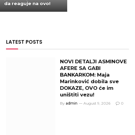
da reaguje na ovo!
LATEST POSTS
NOVI DETALJI ASMINOVE
AFERE SA GABI
BANKARKOM: Maja
Marinković dobila sve
DOKAZE, OVO će im
uništiti vezu!
By
admin
August 9, 2026
0