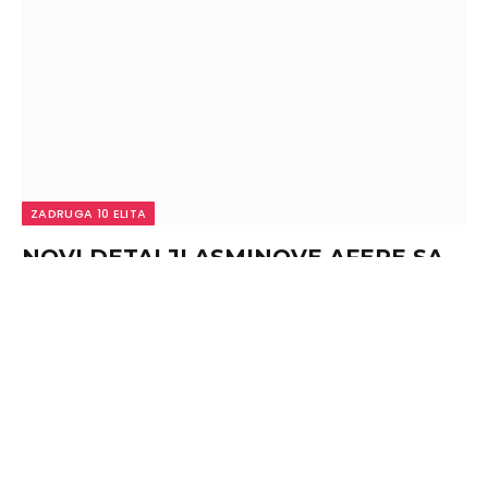
ZADRUGA 10 ELITA
NOVI DETALJI ASMINOVE AFERE SA
GABI BANKARKOM: Maja Marinković
dobila sve DOKAZE, OVO će im
uništiti vezu!
By
admin
August 9, 2026
0
NOVI DETALJI ASMINOVE AFERE SA GABI
BANKARKOM: Maja Marinković dobila sve DOKAZE,
OVO će im…