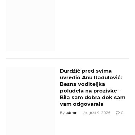
Durdžić pred svima
uvredio Anu Radulović:
Besna voditeljka
poludela na prozivke –
Bila sam dobra dok sam
vam odgovarala
By
admin
August 9, 2026
0