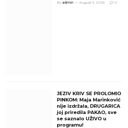
By
admin
August 9, 2026
0
JEZIV KRIV SE PROLOMIO
PINKOM: Maja Marinković
nije izdržala, DRUGARICA
joj priredila PAKAO, sve
se saznalo UŽIVO u
programu!