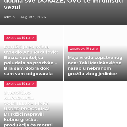
dobila sve DOKAZE, OVO će im uništiti
vezu!
admin
August 9, 2026
ZADRUGA 10 ELITA
Durdžić pred svima
ZADRUGA 10 ELITA
uvredio Anu Radulović:
Besna voditeljka
Maja vređa sopstvenog
poludela na prozivke –
oca: Taki Marinković se
Bila sam dobra dok
našao u nebranom
sam vam odgovarala
grožđu zbog jedinice
ZADRUGA 10 ELITA
STRAVIČNO
NAPADNUTA
VODITELJKA PINKA
USRED PROGRAMA!
Durdžići napravili
kobnu grešku,
produkcija će morati