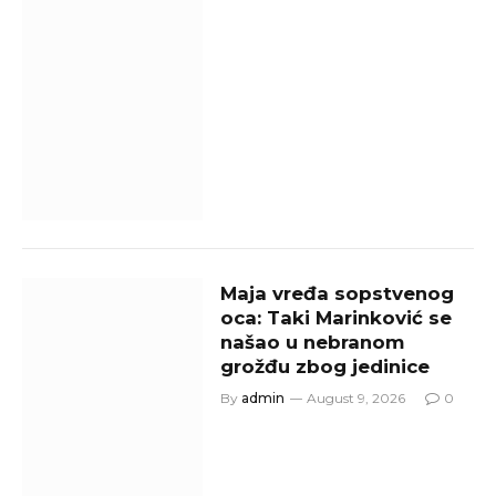
Maja vređa sopstvenog
oca: Taki Marinković se
našao u nebranom
grožđu zbog jedinice
By
admin
August 9, 2026
0