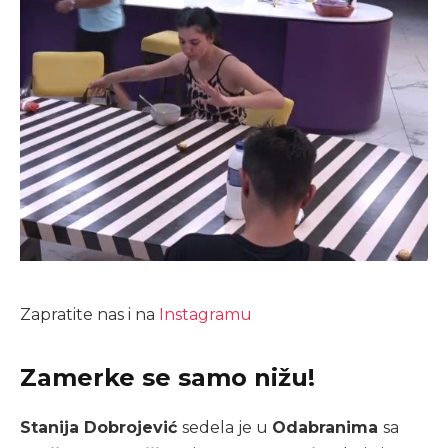
Zapratite nas i na
Instagramu
Zamerke se samo nižu!
Stanija Dobrojević
sedela je u
Odabranima
sa