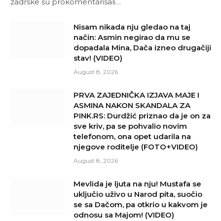
zadrške su prokomentarisali…
Nisam nikada nju gledao na taj
način: Asmin negirao da mu se
dopadala Mina, Dača izneo drugačiji
stav! (VIDEO)
August 8, 2026
PRVA ZAJEDNIČKA IZJAVA MAJE I
ASMINA NAKON SKANDALA ZA
PINK.RS: Durdžić priznao da je on za
sve kriv, pa se pohvalio novim
telefonom, ona opet udarila na
njegove roditelje (FOTO+VIDEO)
August 8, 2026
Mevlida je ljuta na nju! Mustafa se
uključio uživo u Narod pita, suočio
se sa Dačom, pa otkrio u kakvom je
odnosu sa Majom! (VIDEO)