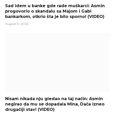
Sad idem u banke gde rade muškarci: Asmin
progovorio o skandalu sa Majom i Gabi
bankarkom, otkrio šta je bilo sporno! (VIDEO)
August 8, 2026
Nisam nikada nju gledao na taj način: Asmin
negirao da mu se dopadala Mina, Dača izneo
drugačiji stav! (VIDEO)