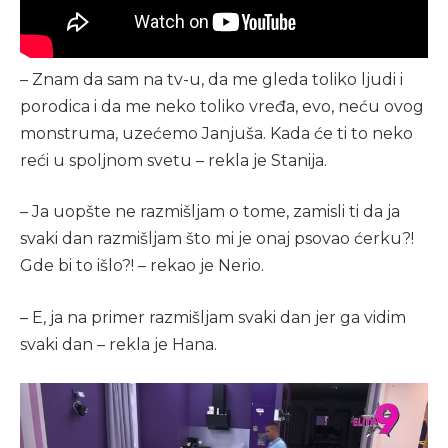
– Znam da sam na tv-u, da me gleda toliko ljudi i
porodica i da me neko toliko vređa, evo, neću ovog
monstruma, uzećemo Janjuša. Kada će ti to neko
reći u spoljnom svetu – rekla je Stanija.
– Ja uopšte ne razmišljam o tome, zamisli ti da ja
svaki dan razmišljam što mi je onaj psovao ćerku?!
Gde bi to išlo?! – rekao je Nerio.
– E, ja na primer razmišljam svaki dan jer ga vidim
svaki dan – rekla je Hana.