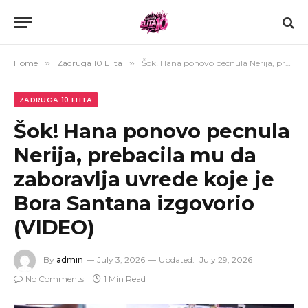
Home
»
Zadruga 10 Elita
»
Šok! Hana ponovo pecnula Nerija, prebacila mu da zaboravlja uvrede koje je Bora Santana izgovorio (VIDEO)
ZADRUGA 10 ELITA
Šok! Hana ponovo pecnula
Nerija, prebacila mu da
zaboravlja uvrede koje je
Bora Santana izgovorio
(VIDEO)
By
admin
July 3, 2026
Updated:
July 29, 2026
No Comments
1 Min Read