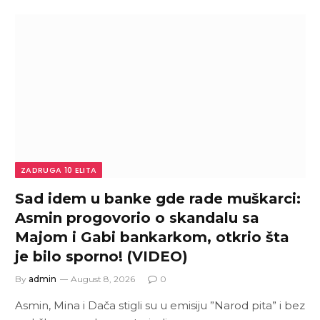
ZADRUGA 10 ELITA
Sad idem u banke gde rade muškarci:
Asmin progovorio o skandalu sa
Majom i Gabi bankarkom, otkrio šta
je bilo sporno! (VIDEO)
By
admin
August 8, 2026
0
Asmin, Mina i Dača stigli su u emisiju ”Narod pita” i bez