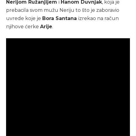
Nerijom Ružanjijem
i
Hanom Duvnjak
, koja je
prebacila svom mužu Neriju to što je zaboravio
uvrede koje je
Bora Santana
izrekao na račun
njihove ćerke
Arije
.