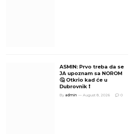
ASMIN: Prvo treba da se
JA upoznam sa NOROM
🤔 Otkrio kad će u
Dubrovnik ❗
By
admin
August 8, 2026
0