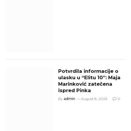
Potvrdila informacije o
ulasku u “Elitu 10”: Maja
Marinković zatečena
ispred Pinka
By
admin
August 8, 2026
0