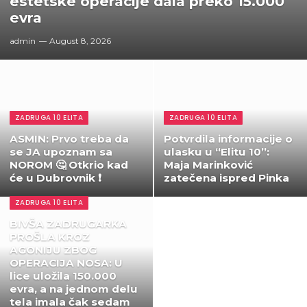
estetske operacije dala preko 15.000
evra
admin
August 8, 2026
ZADRUGA 10 ELITA
ZADRUGA 10 ELITA
ASMIN: Prvo treba da
Potvrdila informacije o
se JA upoznam sa
ulasku u “Elitu 10”:
NOROM 🤔 Otkrio kad
Maja Marinković
će u Dubrovnik ❗
zatečena ispred Pinka
ZADRUGA 10 ELITA
BIVŠA ZADRUGARKA
PROŠLA KROZ
AGONIJU ZBOG
OPERACIJA NOSA: U
lice uložila 150.000
evra, a na jednom delu
tela imala čak sedam