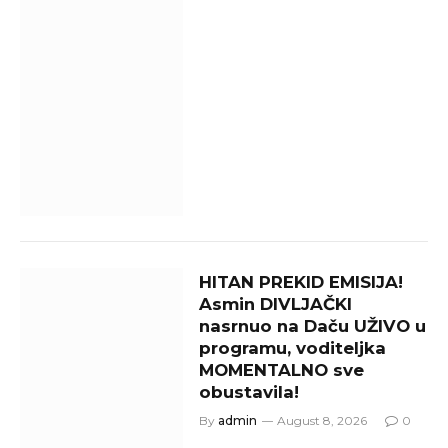
HITAN PREKID EMISIJA!
Asmin DIVLJAČKI
nasrnuo na Daču UŽIVO u
programu, voditeljka
MOMENTALNO sve
obustavila!
By
admin
August 8, 2026
0