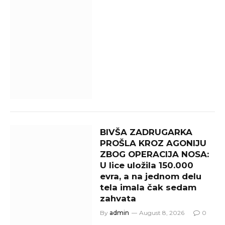
BIVŠA ZADRUGARKA
PROŠLA KROZ AGONIJU
ZBOG OPERACIJA NOSA:
U lice uložila 150.000
evra, a na jednom delu
tela imala čak sedam
zahvata
By
admin
August 8, 2026
0