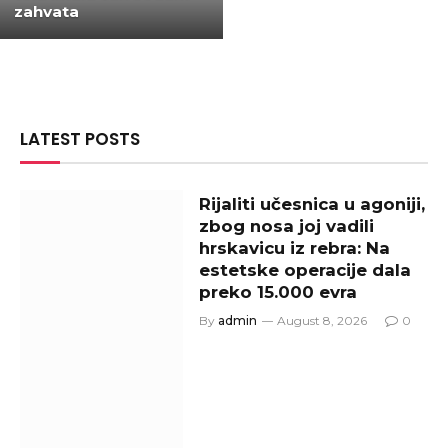
zahvata
LATEST POSTS
Rijaliti učesnica u agoniji,
zbog nosa joj vadili
hrskavicu iz rebra: Na
estetske operacije dala
preko 15.000 evra
By
admin
August 8, 2026
0