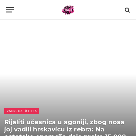
ZADRUGA 10 ELITA
Rijaliti učesnica u agoniji, zbog nosa
joj vadili hrskavicu iz rebra: Na