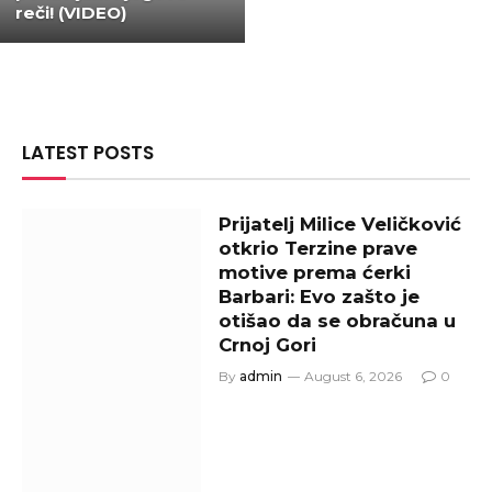
reči! (VIDEO)
LATEST POSTS
Prijatelj Milice Veličković
otkrio Terzine prave
motive prema ćerki
Barbari: Evo zašto je
otišao da se obračuna u
Crnoj Gori
By
admin
August 6, 2026
0