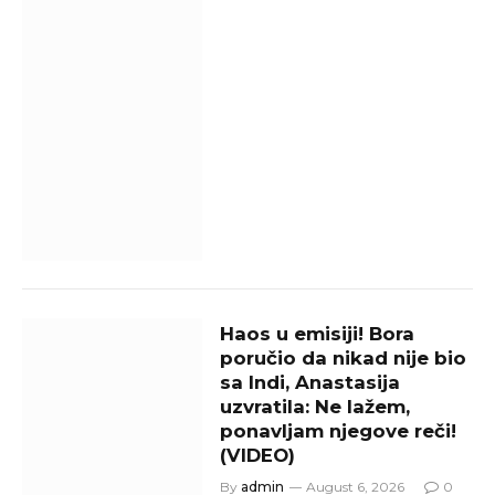
Haos u emisiji! Bora
poručio da nikad nije bio
sa Indi, Anastasija
uzvratila: Ne lažem,
ponavljam njegove reči!
(VIDEO)
By
admin
August 6, 2026
0