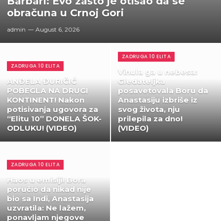
Barbari: Evo zašto je otišao da se
obračuna u Crnoj Gori
admin
August 6, 2026
ZADRUGA 10 ELITA
ZADRUGA 10 ELITA
Vinula ga u nebesa:
ANĐELA ĐURIČIĆ
Gledateljka
POBEGLA NA DRUGI
posavetovala Boru da
KONTINENT! Nakon
Anastasiju izbriše iz
potisivanja ugovora za
svog života, nju
“Elitu 10” DONELA ŠOK-
prilepila za dno!
ODLUKU! (VIDEO)
(VIDEO)
ZADRUGA 10 ELITA
Haos u emisiji! Bora
poručio da nikad nije
bio sa Indi, Anastasija
uzvratila: Ne lažem,
ponavljam njegove