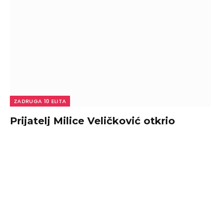
ZADRUGA 10 ELITA
Prijatelj Milice Veličković otkrio
Terzine prave motive prema ćerki
Barbari: Evo zašto je otišao da se
obračuna u Crnoj Gori
By
admin
August 6, 2026
0
Prijatelj Milice Veličković otkrio Terzine prave motive
prema ćerki Barbari: Evo zašto je otišao da…