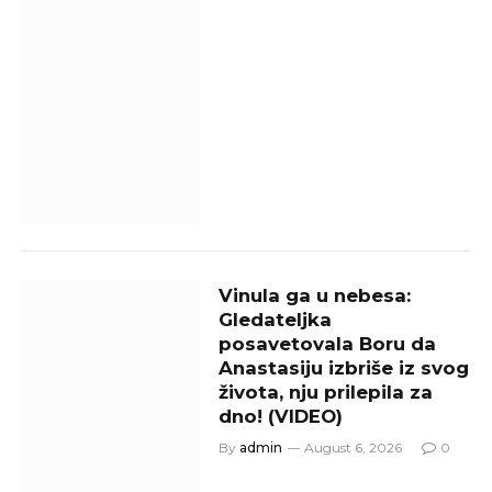
Vinula ga u nebesa:
Gledateljka
posavetovala Boru da
Anastasiju izbriše iz svog
života, nju prilepila za
dno! (VIDEO)
By
admin
August 6, 2026
0