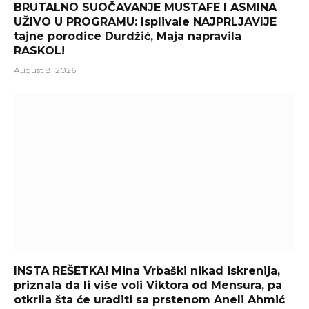
BRUTALNO SUOČAVANJE MUSTAFE I ASMINA
UŽIVO U PROGRAMU: Isplivale NAJPRLJAVIJE
tajne porodice Durdžić, Maja napravila
RASKOL!
August 8, 2026
INSTA REŠETKA! Mina Vrbaški nikad iskrenija,
priznala da li više voli Viktora od Mensura, pa
otkrila šta će uraditi sa prstenom Aneli Ahmić