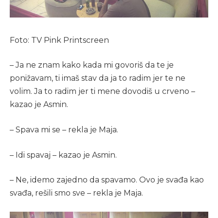
Foto: TV Pink Printscreen
– Ja ne znam kako kada mi govoriš da te je
ponižavam, ti imaš stav da ja to radim jer te ne
volim. Ja to radim jer ti mene dovodiš u crveno –
kazao je Asmin.
– Spava mi se – rekla je Maja.
– Idi spavaj – kazao je Asmin.
– Ne, idemo zajedno da spavamo. Ovo je svađa kao
svađa, rešili smo sve – rekla je Maja.