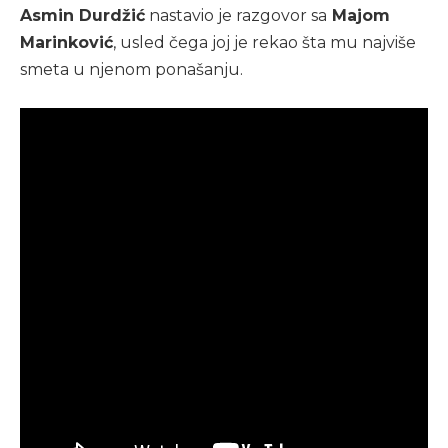
Asmin Durdžić
nastavio je razgovor sa
Majom
Marinković
, usled čega joj je rekao šta mu najviše
smeta u njenom ponašanju.