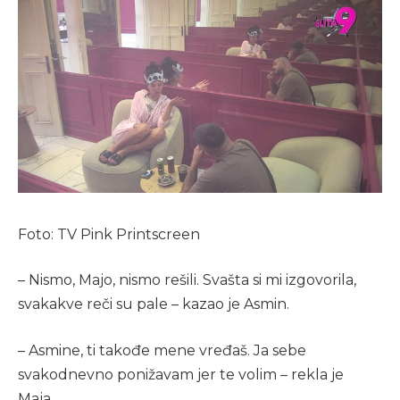
Foto: TV Pink Printscreen
– Nismo, Majo, nismo rešili. Svašta si mi izgovorila,
svakakve reči su pale – kazao je Asmin.
– Asmine, ti takođe mene vređaš. Ja sebe
svakodnevno ponižavam jer te volim – rekla je
Maja.