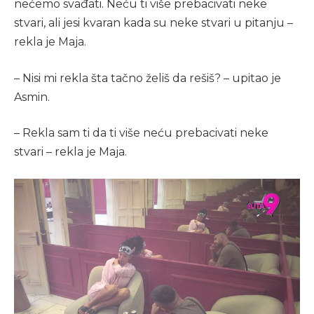
nećemo svađati. Neću ti više prebacivati neke
stvari, ali jesi kvaran kada su neke stvari u pitanju –
rekla je Maja.
– Nisi mi rekla šta tačno želiš da rešiš? – upitao je
Asmin.
– Rekla sam ti da ti više neću prebacivati neke
stvari – rekla je Maja.