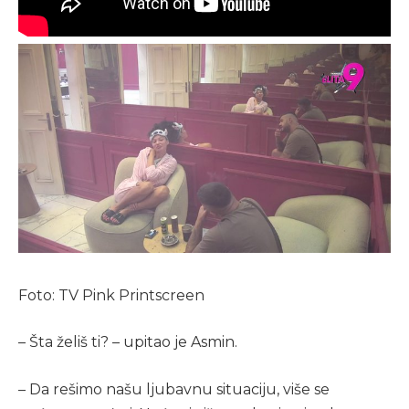
Foto: TV Pink Printscreen
– Šta želiš ti? – upitao je Asmin.
– Da rešimo našu ljubavnu situaciju, više se