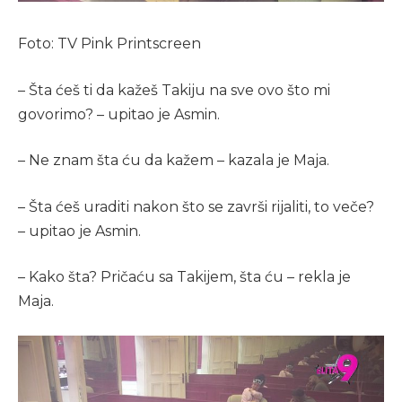
Foto: TV Pink Printscreen
– Šta ćeš ti da kažeš Takiju na sve ovo što mi
govorimo? – upitao je Asmin.
– Ne znam šta ću da kažem – kazala je Maja.
– Šta ćeš uraditi nakon što se završi rijaliti, to veče?
– upitao je Asmin.
– Kako šta? Pričaću sa Takijem, šta ću – rekla je
Maja.