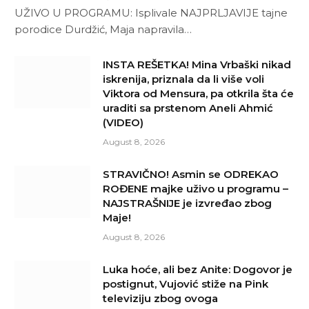
UŽIVO U PROGRAMU: Isplivale NAJPRLJAVIJE tajne
porodice Durdžić, Maja napravila…
INSTA REŠETKA! Mina Vrbaški nikad
iskrenija, priznala da li više voli
Viktora od Mensura, pa otkrila šta će
uraditi sa prstenom Aneli Ahmić
(VIDEO)
August 8, 2026
STRAVIČNO! Asmin se ODREKAO
ROĐENE majke uživo u programu –
NAJSTRAŠNIJE je izvređao zbog
Maje!
August 8, 2026
Luka hoće, ali bez Anite: Dogovor je
postignut, Vujović stiže na Pink
televiziju zbog ovoga