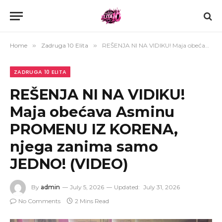
Home
»
Zadruga 10 Elita
»
REŠENJA NI NA VIDIKU! Maja obećava Asminu PROMENU IZ KORENA, njega zanima samo JEDNO! (VIDEO)
ZADRUGA 10 ELITA
REŠENJA NI NA VIDIKU!
Maja obećava Asminu
PROMENU IZ KORENA,
njega zanima samo
JEDNO! (VIDEO)
By
admin
July 5, 2026
Updated:
July 31, 2026
No Comments
2 Mins Read