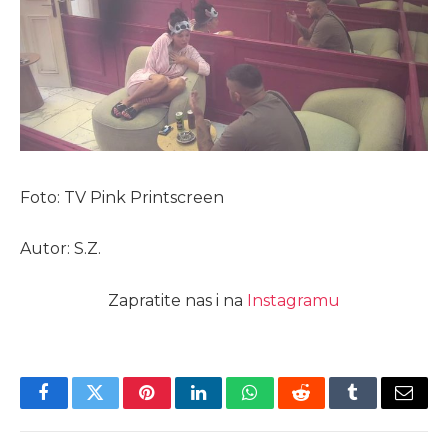
Foto: TV Pink Printscreen
Autor: S.Z.
Zapratite nas i na
Instagramu
Facebook
Twitter
Pinterest
LinkedIn
WhatsApp
Reddit
Tumblr
Email