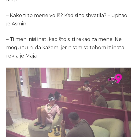
– Kako ti to mene voliš? Kad si to shvatila? – upitao
je Asmin.
– Ti meni nisi inat, kao što si ti rekao za mene. Ne
mogu tu ni da kažem, jer nisam sa tobom iz inata –
rekla je Maja.