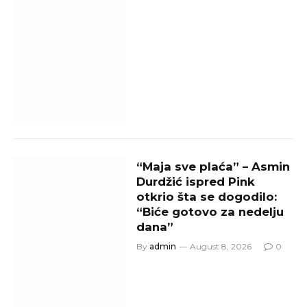
“Maja sve plaća” – Asmin
Durdžić ispred Pink
otkrio šta se dogodilo:
“Biće gotovo za nedelju
dana”
By
admin
August 8, 2026
0