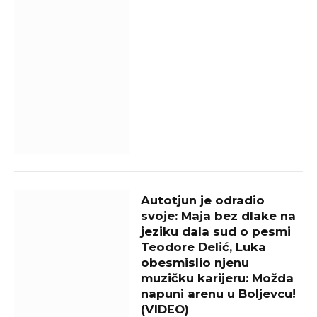
Autotjun je odradio
svoje: Maja bez dlake na
jeziku dala sud o pesmi
Teodore Delić, Luka
obesmislio njenu
muzičku karijeru: Možda
napuni arenu u Boljevcu!
(VIDEO)