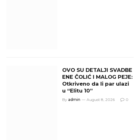
OVO SU DETALJI SVADBE
ENE ČOLIĆ I MALOG PEJE:
Otkriveno da li par ulazi
u “Elitu 10”
By
admin
August 8, 2026
0