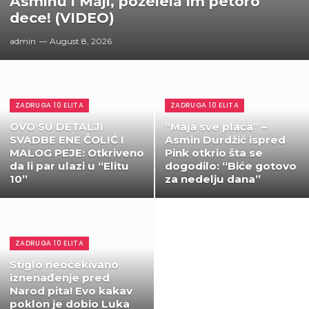
Asminu i Maji, poželela im petoro
dece! (VIDEO)
admin
August 8, 2026
ZADRUGA 10 ELITA
ZADRUGA 10 ELITA
OVO SU DETALJI
“Maja sve plaća” –
SVADBE ENE ČOLIĆ I
Asmin Durdžić ispred
MALOG PEJE: Otkriveno
Pink otkrio šta se
da li par ulazi u “Elitu
dogodilo: “Biće gotovo
10”
za nedelju dana”
ZADRUGA 10 ELITA
Stiglo neočekivano
iznenađenje pred
Narod pita! Evo kakav
poklon je dobio Luka