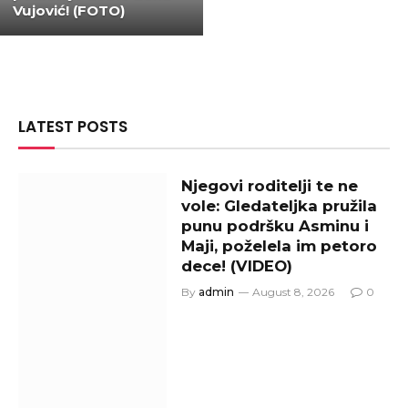
Vujović! (FOTO)
LATEST POSTS
Njegovi roditelji te ne
vole: Gledateljka pružila
punu podršku Asminu i
Maji, poželela im petoro
dece! (VIDEO)
By
admin
August 8, 2026
0