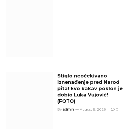
Stiglo neočekivano
iznenađenje pred Narod
pita! Evo kakav poklon je
dobio Luka Vujović!
(FOTO)
By
admin
August 8, 2026
0