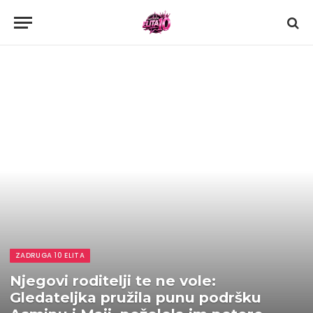
ZADRUGA 10 ELITA
Njegovi roditelji te ne vole:
Gledateljka pružila punu podršku