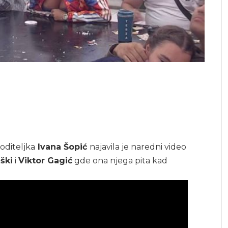
voditeljka
Ivana Šopić
najavila je naredni video
ški
i
Viktor Gagić
gde ona njega pita kad