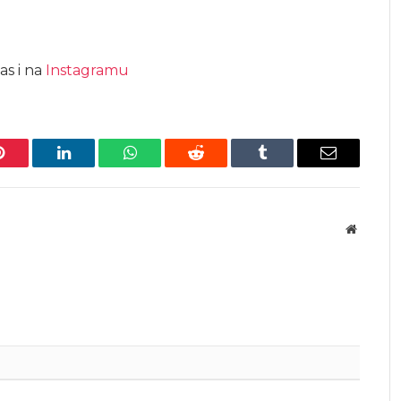
as i na
Instagramu
Pinterest
LinkedIn
WhatsApp
Reddit
Tumblr
Email
Website