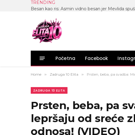
TRENDING
Početna
Facebook
Insta
Home
»
Zadruga 10 Elita
»
Prsten, beba, pa svadba: Mi
ZADRUGA 10 ELITA
Prsten, beba, pa sv
lepršaju od sreće 
odnosa! (VIDEO)