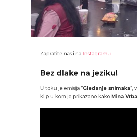
Zapratite nas i na
Instagramu
Bez dlake na jeziku!
U toku je emisija ”
Gledanje snimaka
”, 
klip u kom je prikazano kako
Mina Vrba