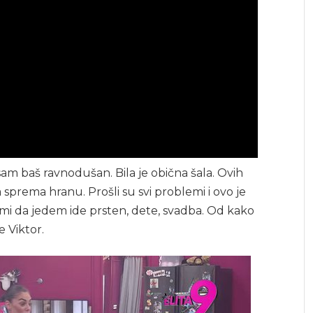
m baš ravnodušan. Bila je obična šala. Ovih
sprema hranu. Prošli su svi problemi i ovo je
š mi da jedem ide prsten, dete, svadba. Od kako
e Viktor.