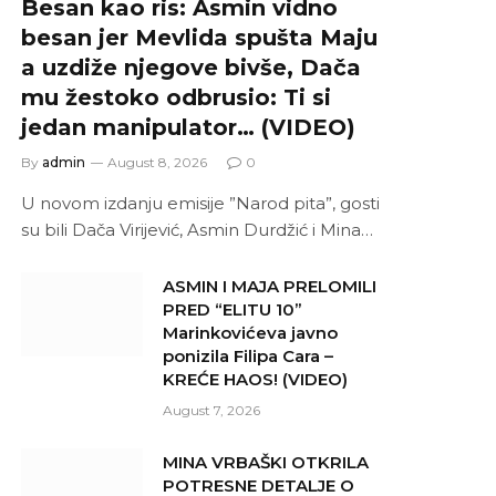
Besan kao ris: Asmin vidno
besan jer Mevlida spušta Maju
a uzdiže njegove bivše, Dača
mu žestoko odbrusio: Ti si
jedan manipulator… (VIDEO)
By
admin
August 8, 2026
0
U novom izdanju emisije ”Narod pita”, gosti
su bili Dača Virijević, Asmin Durdžić i Mina…
ASMIN I MAJA PRELOMILI
PRED “ELITU 10”
Marinkovićeva javno
ponizila Filipa Cara –
KREĆE HAOS! (VIDEO)
August 7, 2026
MINA VRBAŠKI OTKRILA
POTRESNE DETALJE O