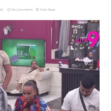
26
No Comments
1 Min Read