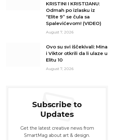
KRISTINI I KRISTIJANU:
Odmah po izlasku iz
“Elite 9” se čula sa
Spalevićevom! (VIDEO)
August 7, 2026
Ovo su svi iščekivali: Mina
i Viktor otkrili da li ulaze u
Elitu 10
August 7, 2026
Subscribe to
Updates
Get the latest creative news from
SmartMag about art & design.