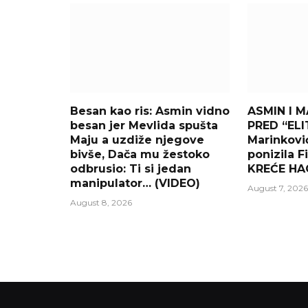
Besan kao ris: Asmin vidno
ASMIN I M
besan jer Mevlida spušta
PRED “ELI
Maju a uzdiže njegove
Marinkovi
bivše, Dača mu žestoko
ponizila Fi
odbrusio: Ti si jedan
KREĆE HAO
manipulator… (VIDEO)
August 7, 2026
August 8, 2026