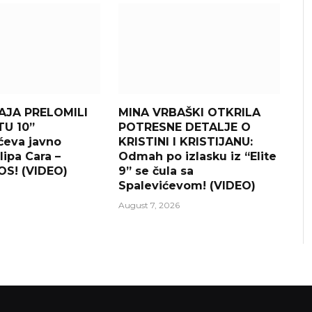
AJA PRELOMILI
MINA VRBAŠKI OTKRILA
TU 10”
POTRESNE DETALJE O
ćeva javno
KRISTINI I KRISTIJANU:
lipa Cara –
Odmah po izlasku iz “Elite
S! (VIDEO)
9” se čula sa
Spalevićevom! (VIDEO)
August 7, 2026