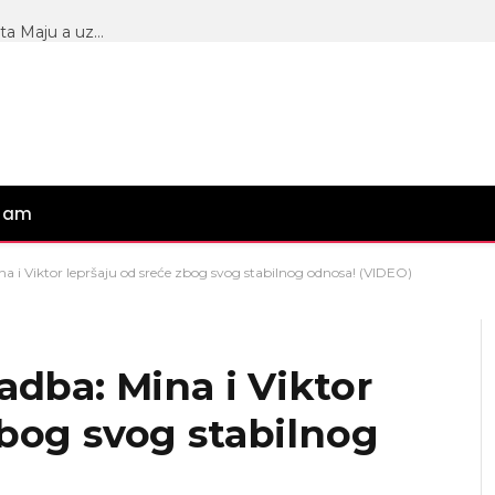
Besan kao ris: Asmin vidno besan jer Mevlida spušta Maju a uzdiže njegove bivše, Dača mu žestoko odbrusio: Ti si jedan manipulator… (VIDEO)
gram
na i Viktor lepršaju od sreće zbog svog stabilnog odnosa! (VIDEO)
adba: Mina i Viktor
zbog svog stabilnog