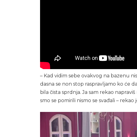
– Kad vidim sebe ovakvog na bazenu nisa
dasna se non stop raspravljamo ko će da 
bila čista sprdnja. Ja sam rekao napravi
smo se pomirili nismo se svađali – rekao j