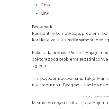
Email
Link
Bookmark
Konstantne komplikacije, problemi i bol
korekcije koju je uradila samo su deo ag
Kako sada prenosi “Pink.rs”, Maja je mora
doktora zbog problema sa zadnjicom, a 
izgleda.
Tim povodom, pozvali smo Takija, Majino
nije trenutno u Beogradu, kao i da ne da
Maja i Taki Marin
Mi smo mu objasnili situaciju sa Majom, od