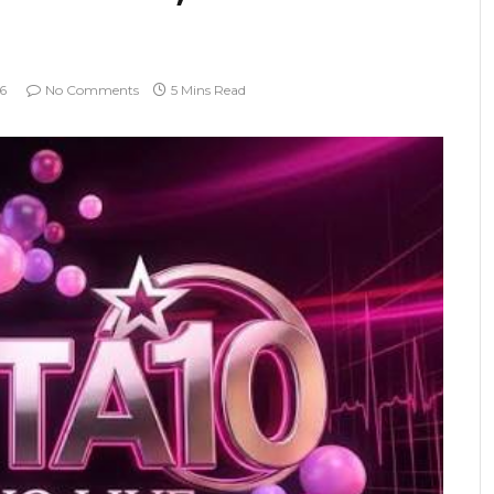
26
No Comments
5 Mins Read