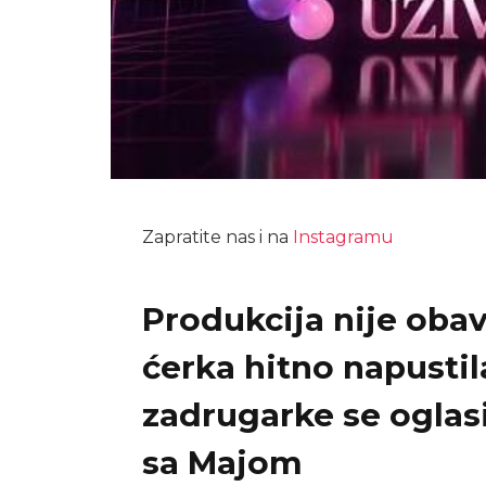
Zapratite nas i na
Instagramu
Produkcija nije obav
ćerka hitno napustila 
zadrugarke se oglasi
sa Majom