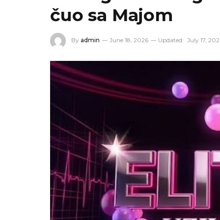
čuo sa Majom
By
admin
June 18, 2026
Updated:
July 17, 20