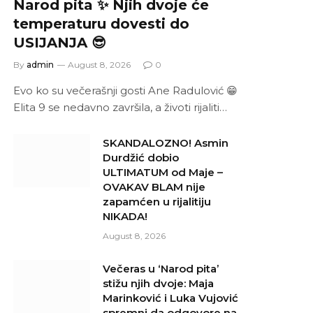
Narod pita ✨ Njih dvoje će
temperaturu dovesti do
USIJANJA 😎
By
admin
August 8, 2026
0
Evo ko su večerašnji gosti Ane Radulović 😁
Elita 9 se nedavno završila, a životi rijaliti…
SKANDALOZNO! Asmin
Durdžić dobio
ULTIMATUM od Maje –
OVAKAV BLAM nije
zapamćen u rijalitiju
NIKADA!
August 8, 2026
Večeras u ‘Narod pita’
stižu njih dvoje: Maja
Marinković i Luka Vujović
spremni da odgovore na