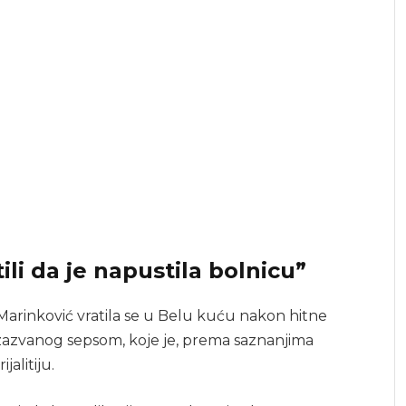
li da je napustila bolnicu”
arinković vratila se u Belu kuću nakon hitne
izazvanog sepsom, koje je, prema saznanjima
jalitiju.