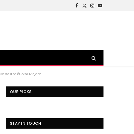
Facebook
X
Instagram
YouTube
(Twitter)
evo da li se čuo sa Majom
OUR PICKS
STAY IN TOUCH