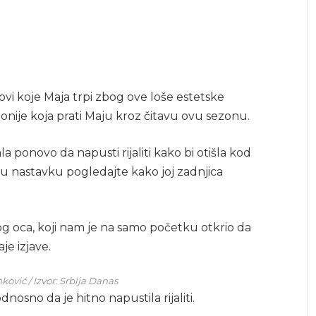
ovi koje Maja trpi zbog ove loše estetske
onije koja prati Maju kroz čitavu ovu sezonu.
la ponovo da napusti rijaliti kako bi otišla kod
u nastavku pogledajte kako joj zadnjica
g oca, koji nam je na samo početku otkrio da
je izjave.
ković / Izvor: Srbija Danas
nosno da je hitno napustila rijaliti.