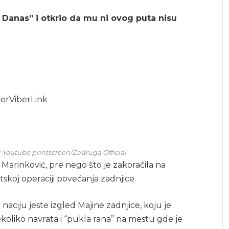
u Danas” i otkrio da mu ni ovog puta nisu
er
Viber
Link
r: Youtube printscreen/Zadruga Official
ja Marinković, pre nego što je zakoračila na
skoj operaciji povećanja zadnjice.
naciju jeste izgled Majine zadnjice, koju je
nekoliko navrata i “pukla rana” na mestu gde je