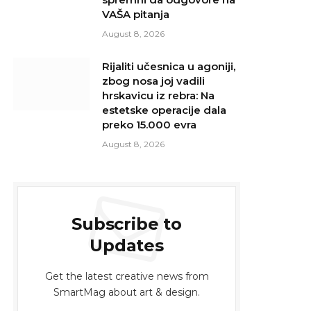
VAŠA pitanja
August 8, 2026
Rijaliti učesnica u agoniji,
zbog nosa joj vadili
hrskavicu iz rebra: Na
estetske operacije dala
preko 15.000 evra
August 8, 2026
Subscribe to
Updates
Get the latest creative news from
SmartMag about art & design.