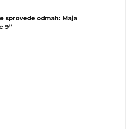
 se sprovede odmah: Maja
te 9”