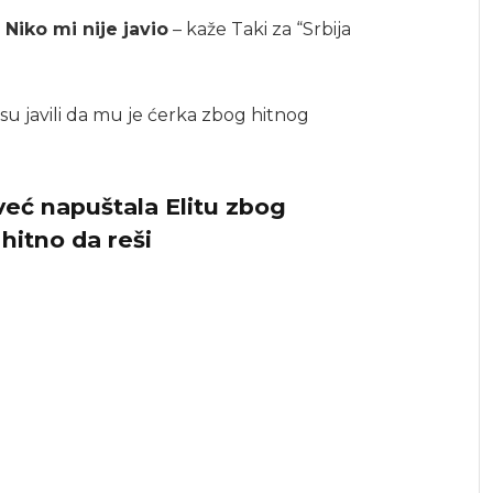
Niko mi nije javio
– kaže Taki za “Srbija
isu javili da mu je ćerka zbog hitnog
već napuštala Elitu zbog
hitno da reši