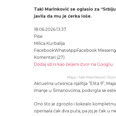
Taki Marinković se oglasio za “Srbij
javila da mu je ćerka loše.
18.06.2026.
13:37
Piše:
Milica Kurbalija
Facebook
WhatsApp
Facebook Messeng
Komentari (27)
Dodaj sd.rs kao željeni izvor na Googlu
Maja i Taki Marinković / Izvo
Aktuelna učesnica rijalitija “Elita 9”, Ma
imanje u Šimanovcima, podvrgla se estet
Ono što je zgrozilo i šokiralo kompletnu 
operisala čak dva puta, pa joj je čak u 