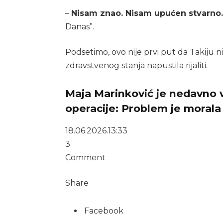
–
Nisam znao. Nisam upućen stvarno. 
Danas”.
Podsetimo, ovo nije prvi put da Takiju n
zdravstvenog stanja napustila rijaliti.
Maja Marinković je nedavno 
operacije: Problem je morala 
18.06.2026.
13:33
3
Comment
Share
Facebook