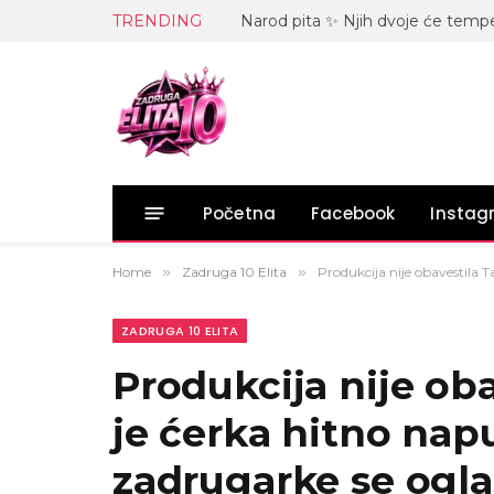
TRENDING
Početna
Facebook
Insta
Home
»
Zadruga 10 Elita
»
Produkcija nije obavestila T
ZADRUGA 10 ELITA
Produkcija nije ob
je ćerka hitno napus
zadrugarke se oglas