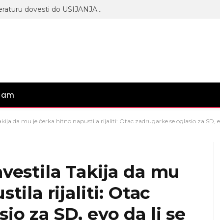
Narod pita ✨ Njih dvoje će temperaturu dovesti do USIJANJA 😎
gram
akija da mu je ćerka hitno napustila rijaliti: Otac zadrugarke se oglasio za SD, 
avestila Takija da mu
tila rijaliti: Otac
io za SD, evo da li se