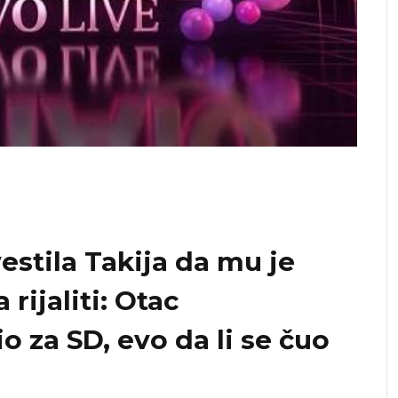
estila Takija da mu je
rijaliti: Otac
o za SD, evo da li se čuo