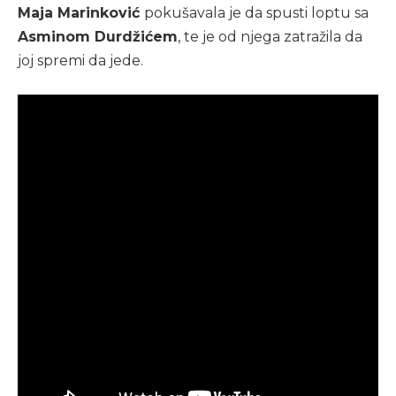
Maja Marinković
pokušavala je da spusti loptu sa
Asminom Durdžićem
, te je od njega zatražila da
joj spremi da jede.