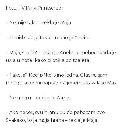
Foto: TV Pink Printscreen
– Ne, nije tako – rekla je Maja.
– Ti misliš da je tako – rekao je Asmin.
– Majo, šta bi? – rekla je Aneli s osmehom kada je
ušla u hotel kako bi otišla do toaleta.
– Tako, a? Reci pi*ko, slino jedna. Gladna sam
mnogo, ajde mi napravi da jedem – kazala je Maja.
– Ne mogu – dodao je Asmin.
– Ako nećeš, svu hranu ću da pobacam, sve.
Svakako, to je moja hrana – rekla je Maja.