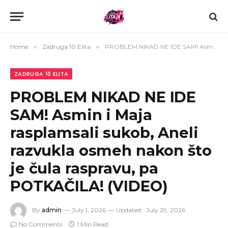
Home
»
Zadruga 10 Elita
»
PROBLEM NIKAD NE IDE SAM! Asmin i Maja rasplamsali sukob, Aneli razvukla osmeh nakon što je čula raspravu, pa POTKAČILA! (VIDEO)
ZADRUGA 10 ELITA
PROBLEM NIKAD NE IDE
SAM! Asmin i Maja
rasplamsali sukob, Aneli
razvukla osmeh nakon što
je čula raspravu, pa
POTKAČILA! (VIDEO)
By
admin
July 1, 2026
Updated:
July 29, 2026
No Comments
1 Min Read