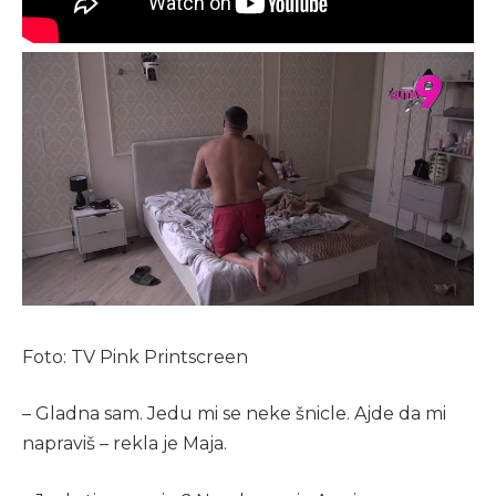
Foto: TV Pink Printscreen
– Gladna sam. Jedu mi se neke šnicle. Ajde da mi
napraviš – rekla je Maja.