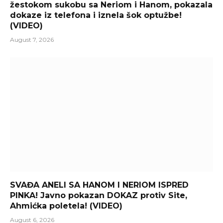
žestokom sukobu sa Neriom i Hanom, pokazala
dokaze iz telefona i iznela šok optužbe!
(VIDEO)
August 7, 2026
SVAĐA ANELI SA HANOM I NERIOM ISPRED
PINKA! Javno pokazan DOKAZ protiv Site,
Ahmićka poletela! (VIDEO)
August 6, 2026