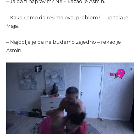
– Ja da ti napravim? Ne – kazao je Asmin.
– Kako ćemo da rešimo ovaj problem? – upitala je
Maja.
– Najbolje je da ne budemo zajedno – rekao je
Asmin.