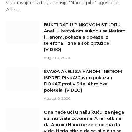
večerašnjem izdanju emisije “Narod pita” ugostio je
Aneli…
BUKTI RAT U PINKOVOM STUDIJU:
Aneli u žestokom sukobu sa Neriom
i Hanom, pokazala dokaze iz
telefona i iznela šok optužbe!
(VIDEO)
August 7, 2026
SVAĐA ANELI SA HANOM I NERIOM
ISPRED PINKA! Javno pokazan
DOKAZ protiv Site, Ahmićka
poletela! (VIDEO)
August 6, 2026
Ona neće ući u našu kuću, za njega
su mu vrata otvorena: Aneli otkrila
da Ahmići Hanu ne žele očima da
vide, Nerio otkrio da se nije čuo sa