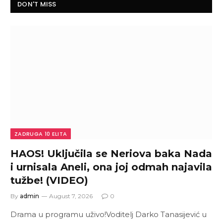
DON'T MISS
ZADRUGA 10 ELITA
HAOS! Uključila se Neriova baka Nada
i urnisala Aneli, ona joj odmah najavila
tužbe! (VIDEO)
By
admin
August 7, 2026
0
Drama u programu uživo!Voditelj Darko Tanasijević u