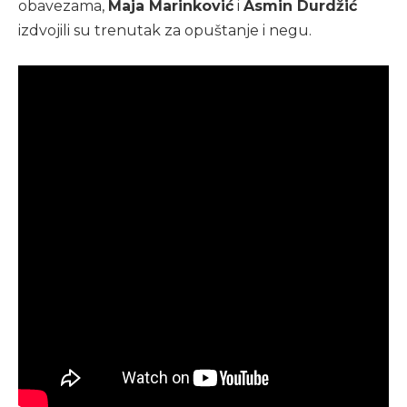
obavezama,
Maja Marinković
i
Asmin Durdžić
izdvojili su trenutak za opuštanje i negu.