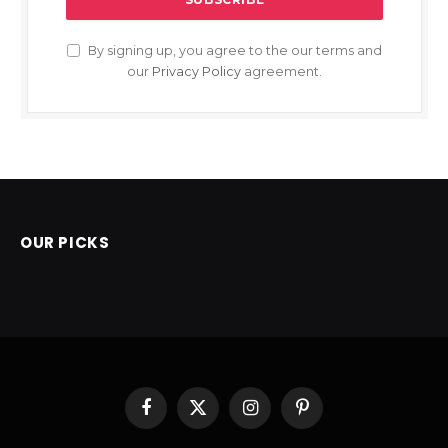
By signing up, you agree to the our terms and
our
Privacy Policy
agreement.
OUR PICKS
Facebook
X
Instagram
Pinterest
(Twitter)