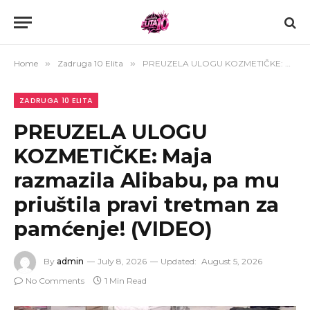
Home
»
Zadruga 10 Elita
»
PREUZELA ULOGU KOZMETIČKE: Maja razmazila Alibabu, pa mu priuštila pravi tretman za pamćenje! (VIDEO)
ZADRUGA 10 ELITA
PREUZELA ULOGU
KOZMETIČKE: Maja
razmazila Alibabu, pa mu
priuštila pravi tretman za
pamćenje! (VIDEO)
By
admin
July 8, 2026
Updated:
August 5, 2026
No Comments
1 Min Read