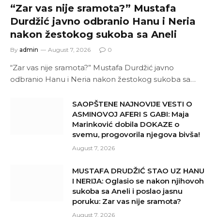
“Zar vas nije sramota?” Mustafa
Durdžić javno odbranio Hanu i Neria
nakon žestokog sukoba sa Aneli
By
admin
August 7, 2026
0
“Zar vas nije sramota?” Mustafa Durdžić javno
odbranio Hanu i Neria nakon žestokog sukoba sa…
SAOPŠTENE NAJNOVIJE VESTI O
ASMINOVOJ AFERI S GABI: Maja
Marinković dobila DOKAZE o
svemu, progovorila njegova bivša!
August 7, 2026
MUSTAFA DRUDŽIĆ STAO UZ HANU
I NERIJA: Oglasio se nakon njihovoh
sukoba sa Aneli i poslao jasnu
poruku: Zar vas nije sramota?
August 7, 2026